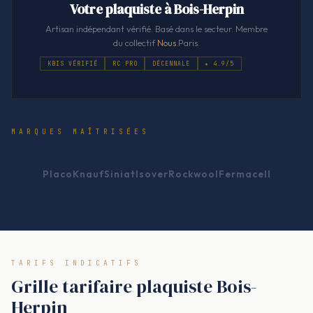
Votre plaquiste à Bois-Herpin
Artisan indépendant vérifié. Basé dans le secteur. Membre
du collectif
Nous
.Paris.
KBIS VÉRIFIÉ
RC PRO
DÉCENNALE
★ 4.9/5
MARQUES MAÎTRISÉES
Placo
Knauf
Siniat
Isover
Rockwool
Fermacell
TARIFS INDICATIFS
Grille tarifaire plaquiste Bois-
Herpin