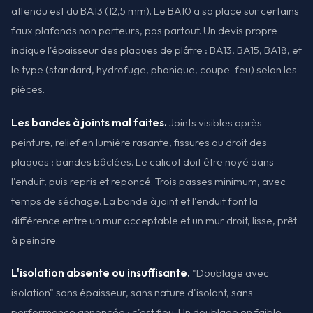
attendu est du BA13 (12,5 mm). Le BA10 a sa place sur certains
faux plafonds non porteurs, pas partout. Un devis propre
indique l'épaisseur des plaques de plâtre : BA13, BA15, BA18, et
le type (standard, hydrofuge, phonique, coupe-feu) selon les
pièces.
Les bandes à joints mal faites.
Joints visibles après
peinture, relief en lumière rasante, fissures au droit des
plaques : bandes bâclées. Le calicot doit être noyé dans
l'enduit, puis repris et reponcé. Trois passes minimum, avec
temps de séchage. La bande à joint et l'enduit font la
différence entre un mur acceptable et un mur droit, lisse, prêt
à peindre.
L'isolation absente ou insuffisante.
"Doublage avec
isolation" sans épaisseur, sans nature d'isolant, sans
performance annoncée : c'est flou. Un doublage en faible