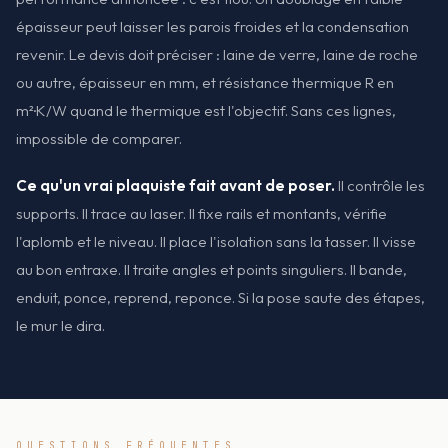
épaisseur peut laisser les parois froides et la condensation
revenir. Le devis doit préciser : laine de verre, laine de roche
ou autre, épaisseur en mm, et résistance thermique R en
m²·K/W quand le thermique est l'objectif. Sans ces lignes,
impossible de comparer.
Ce qu'un vrai plaquiste fait avant de poser.
Il contrôle les
supports. Il trace au laser. Il fixe rails et montants, vérifie
l'aplomb et le niveau. Il place l'isolation sans la tasser. Il visse
au bon entraxe. Il traite angles et points singuliers. Il bande,
enduit, ponce, reprend, reponce. Si la pose saute des étapes,
le mur le dira.
QUESTIONS FRÉQUENTES