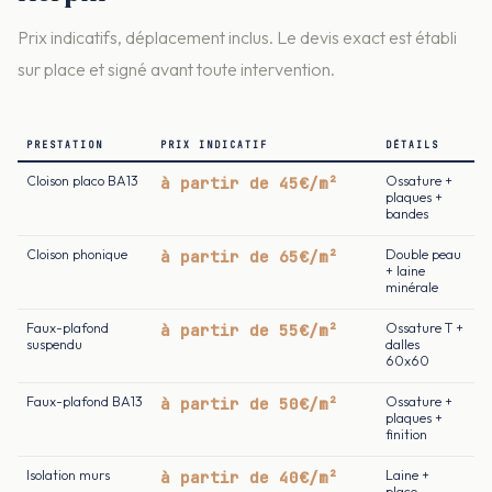
Prix indicatifs, déplacement inclus. Le devis exact est établi
sur place et signé avant toute intervention.
PRESTATION
PRIX INDICATIF
DÉTAILS
Cloison placo BA13
à partir de 45€/m²
Ossature +
plaques +
bandes
Cloison phonique
à partir de 65€/m²
Double peau
+ laine
minérale
Faux-plafond
à partir de 55€/m²
Ossature T +
suspendu
dalles
60x60
Faux-plafond BA13
à partir de 50€/m²
Ossature +
plaques +
finition
Isolation murs
à partir de 40€/m²
Laine +
placo,