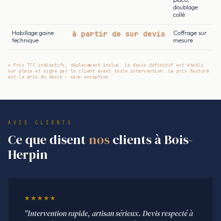
doublage
collé
Habillage gaine
à partir de sur devis
Coffrage sur
technique
mesure
* Prix TTC indicatifs, déplacement inclus. Le devis définitif est établi
sur place et signé par le client avant toute intervention. Le prix facturé
est le prix du devis — sans exception.
AVIS CLIENTS
Ce que disent
nos
clients à Bois-
Herpin
★★★★★
"Intervention rapide, artisan sérieux. Devis respecté à