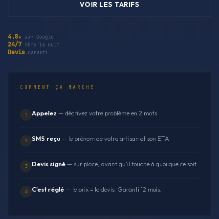
VOIR LES TARIFS
4.8★
sur Google
24/7
même la nuit
Devis
garanti
COMMENT ÇA MARCHE
Appelez
— décrivez votre problème en 2 mots
1
SMS reçu
— le prénom de votre artisan et son ETA
2
Devis signé
— sur place, avant qu'il touche à quoi que ce soit
3
C'est réglé
— le prix = le devis. Garanti 12 mois.
4