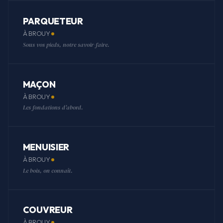
PARQUETEUR
À BROUY
Sous vos pieds, notre savoir-faire.
MAÇON
À BROUY
Les fondations d'abord.
MENUISIER
À BROUY
Le bois, on connaît.
COUVREUR
À BROUY