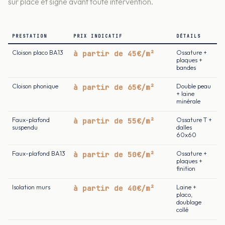
sur place et signé avant toute intervention.
PRESTATION
PRIX INDICATIF
DÉTAILS
Cloison placo BA13
à partir de 45€/m²
Ossature +
plaques +
bandes
Cloison phonique
à partir de 65€/m²
Double peau
+ laine
minérale
Faux-plafond
à partir de 55€/m²
Ossature T +
suspendu
dalles
60x60
Faux-plafond BA13
à partir de 50€/m²
Ossature +
plaques +
finition
Isolation murs
à partir de 40€/m²
Laine +
placo,
doublage
collé