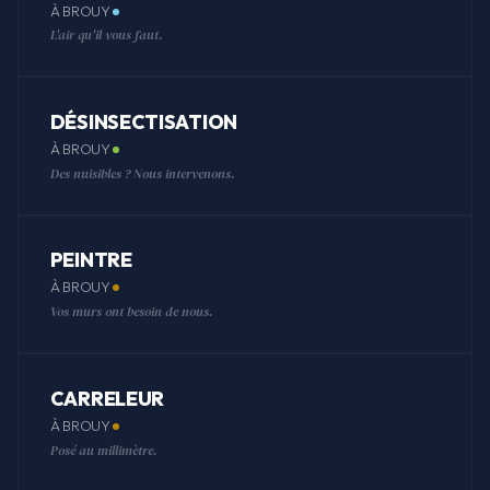
À BROUY
L'air qu'il vous faut.
DÉSINSECTISATION
À BROUY
Des nuisibles ? Nous intervenons.
PEINTRE
À BROUY
Vos murs ont besoin de nous.
CARRELEUR
À BROUY
Posé au millimètre.