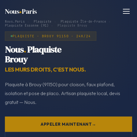
Nous
Paris
Nous.Paris
›
Plaquiste
›
Plaquiste Île-de-France
›
Plaquiste Essonne (91)
›
Plaquiste Brouy
PLAQUISTE · BROUY 91150 · 24H/24
Nous
.
Plaquiste
Brouy
LES MURS DROITS, C'EST NOUS.
Plaquiste à Brouy (91150) pour cloison, faux plafond,
isolation et pose de placo. Artisan plaquiste local, devis
gratuit — Nous.
APPELER MAINTENANT