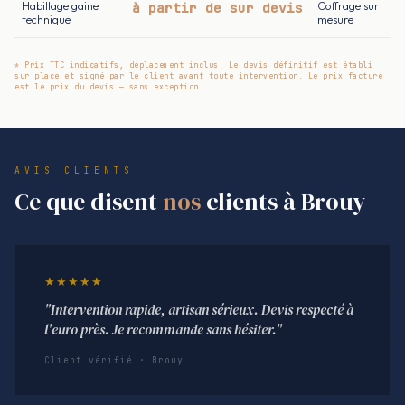
Habillage gaine
à partir de sur devis
Coffrage sur
technique
mesure
* Prix TTC indicatifs, déplacement inclus. Le devis définitif est établi
sur place et signé par le client avant toute intervention. Le prix facturé
est le prix du devis — sans exception.
AVIS CLIENTS
Ce que disent
nos
clients à Brouy
★★★★★
"Intervention rapide, artisan sérieux. Devis respecté à
l'euro près. Je recommande sans hésiter."
Client vérifié · Brouy