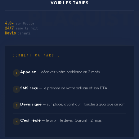
VOIR LES TARIFS
4.8★
sur Google
24/7
même la nuit
Devis
garanti
COMMENT ÇA MARCHE
Appelez
— décrivez votre problème en 2 mots
1
SMS reçu
— le prénom de votre artisan et son ETA
2
Devis signé
— sur place, avant qu'il touche à quoi que ce soit
3
C'est réglé
— le prix = le devis. Garanti 12 mois.
4