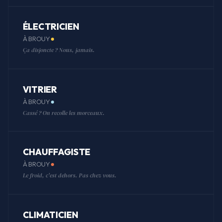
ÉLECTRICIEN
À BROUY
Ça disjoncte ? Nous, jamais.
VITRIER
À BROUY
Cassé ? On recolle les morceaux.
CHAUFFAGISTE
À BROUY
Le froid, c'est dehors. Pas chez vous.
CLIMATICIEN