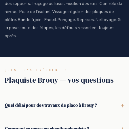
des supports. Traçage au laser. Fixation des rails. Contrôle du
niveau. Pose de l'isolant. Vissage régulier des plaques de
plâtre. Bande à joint. Enduit. Ponçage. Reprises. Nettoyage. Si
la pose saute des étapes, les défauts ressortent toujours
après.
QUESTIONS FRÉQUENTES
Plaquiste Brouy — vos questions
+
Quel délai pour des travaux de placo à Brouy ?
Le délai dépend surtout de la surface, du nombre de cloisons
et du niveau de finition (bandes, enduit, prêt à peindre). Pour
+
Comment se passe un chantier plaquiste ?