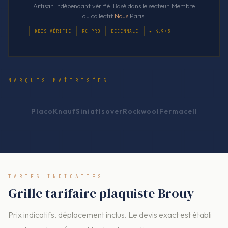
Artisan indépendant vérifié. Basé dans le secteur. Membre
du collectif
Nous
.Paris.
KBIS VÉRIFIÉ
RC PRO
DÉCENNALE
★ 4.9/5
MARQUES MAÎTRISÉES
Placo
Knauf
Siniat
Isover
Rockwool
Fermacell
TARIFS INDICATIFS
Grille tarifaire plaquiste Brouy
Prix indicatifs, déplacement inclus. Le devis exact est établi