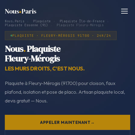
Nous
Paris
Nous.Paris
›
Plaquiste
›
Plaquiste Île-de-France
›
Plaquiste Essonne (91)
›
Plaquiste Fleury-Mérogis
PLAQUISTE · FLEURY-MÉROGIS 91700 · 24H/24
Nous
.
Plaquiste
Fleury-Mérogis
LES MURS DROITS, C'EST NOUS.
Plaquiste à Fleury-Mérogis (91700) pour cloison, faux
plafond, isolation et pose de placo. Artisan plaquiste local,
devis gratuit — Nous.
APPELER MAINTENANT