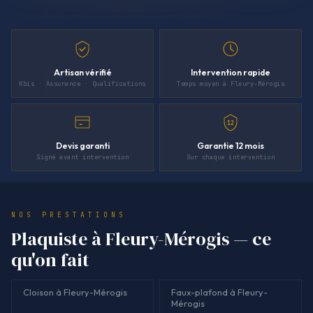
Artisan vérifié
Intervention rapide
Kbis · Assurance · Qualifications
Temps moyen à Fleury-Mérogis
12
Devis garanti
Garantie 12 mois
Signé avant intervention
Sur chaque intervention
NOS PRESTATIONS
Plaquiste à Fleury-Mérogis — ce
qu'on fait
Cloison à Fleury-Mérogis
Faux-plafond à Fleury-
Mérogis