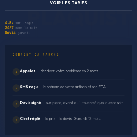
VOIR LES TARIFS
4.8★
sur Google
24/7
même la nuit
Devis
garanti
COMMENT ÇA MARCHE
Appelez
— décrivez votre problème en 2 mots
1
SMS reçu
— le prénom de votre artisan et son ETA
2
Devis signé
— sur place, avant qu'il touche à quoi que ce soit
3
C'est réglé
— le prix = le devis. Garanti 12 mois.
4