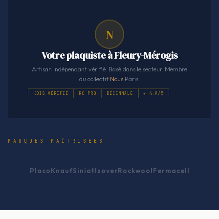
N
Votre plaquiste à Fleury-Mérogis
Artisan indépendant vérifié. Basé dans le secteur. Membre
du collectif
Nous
.Paris.
KBIS VÉRIFIÉ
RC PRO
DÉCENNALE
★ 4.9/5
MARQUES MAÎTRISÉES
Placo
Knauf
Siniat
Isover
Rockwool
Fermacell