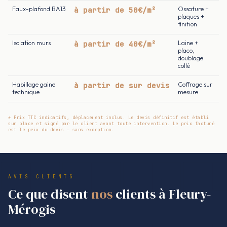
Faux-plafond BA13
à partir de 50€/m²
Ossature +
plaques +
finition
Isolation murs
à partir de 40€/m²
Laine +
placo,
doublage
collé
Habillage gaine
à partir de sur devis
Coffrage sur
technique
mesure
* Prix TTC indicatifs, déplacement inclus. Le devis définitif est établi
sur place et signé par le client avant toute intervention. Le prix facturé
est le prix du devis — sans exception.
AVIS CLIENTS
Ce que disent
nos
clients à Fleury-
Mérogis