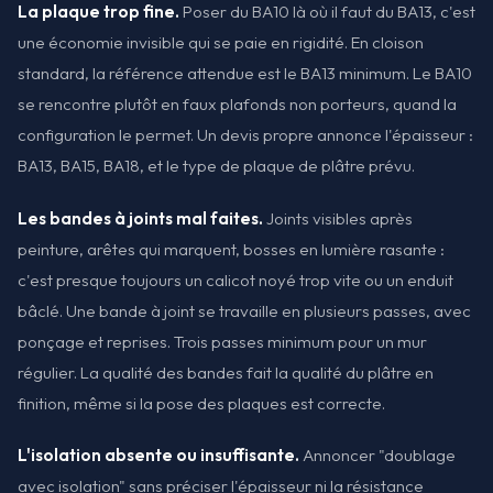
La plaque trop fine.
Poser du BA10 là où il faut du BA13, c'est
une économie invisible qui se paie en rigidité. En cloison
standard, la référence attendue est le BA13 minimum. Le BA10
se rencontre plutôt en faux plafonds non porteurs, quand la
configuration le permet. Un devis propre annonce l'épaisseur :
BA13, BA15, BA18, et le type de plaque de plâtre prévu.
Les bandes à joints mal faites.
Joints visibles après
peinture, arêtes qui marquent, bosses en lumière rasante :
c'est presque toujours un calicot noyé trop vite ou un enduit
bâclé. Une bande à joint se travaille en plusieurs passes, avec
ponçage et reprises. Trois passes minimum pour un mur
régulier. La qualité des bandes fait la qualité du plâtre en
finition, même si la pose des plaques est correcte.
L'isolation absente ou insuffisante.
Annoncer "doublage
avec isolation" sans préciser l'épaisseur ni la résistance