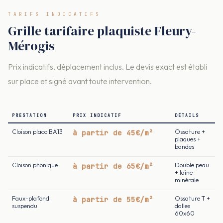
TARIFS INDICATIFS
Grille tarifaire plaquiste Fleury-
Mérogis
Prix indicatifs, déplacement inclus. Le devis exact est établi
sur place et signé avant toute intervention.
PRESTATION
PRIX INDICATIF
DÉTAILS
Cloison placo BA13
à partir de 45€/m²
Ossature +
plaques +
bandes
Cloison phonique
à partir de 65€/m²
Double peau
+ laine
minérale
Faux-plafond
à partir de 55€/m²
Ossature T +
suspendu
dalles
60x60