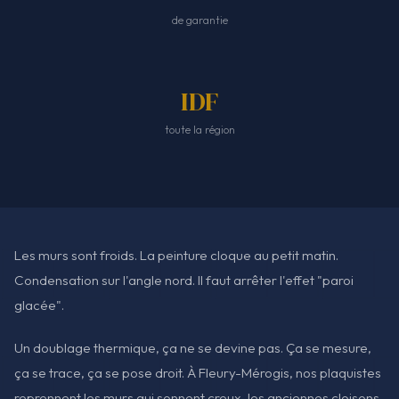
de garantie
IDF
toute la région
Les murs sont froids. La peinture cloque au petit matin.
Condensation sur l'angle nord. Il faut arrêter l'effet "paroi
glacée".
Un doublage thermique, ça ne se devine pas. Ça se mesure,
ça se trace, ça se pose droit. À Fleury-Mérogis, nos plaquistes
reprennent les murs qui sonnent creux, les anciennes cloisons