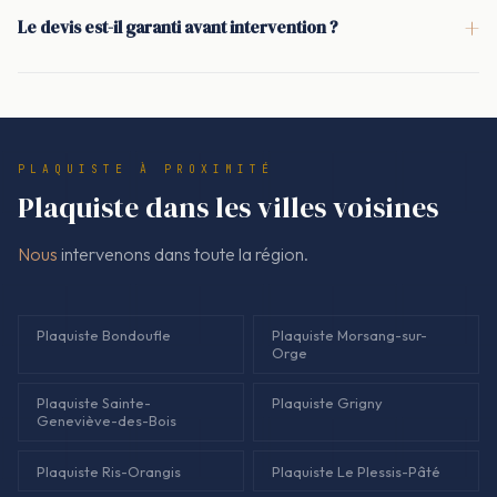
les emplacements des spots encastrés sont anticipés. La
+
Le devis est-il garanti avant intervention ?
pose du plafond et le passage des gaines sont coordonnés,
Oui. Chez Nous, le devis est établi et validé avant la pose. Les
afin d'éviter les découpes improvisées et les reprises visibles.
quantités, les plaques (BA13, hydrofuge si nécessaire),
l'isolation, les bandes et l'enduit sont décrits. Le montant
facturé correspond au devis signé.
PLAQUISTE À PROXIMITÉ
Plaquiste dans les villes voisines
Nous
intervenons dans toute la région.
Plaquiste Bondoufle
Plaquiste Morsang-sur-
Orge
Plaquiste Sainte-
Plaquiste Grigny
Geneviève-des-Bois
Plaquiste Ris-Orangis
Plaquiste Le Plessis-Pâté