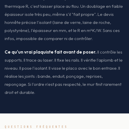
thermique R, c'est laisser place au flou. Un doublage en faible
épaisseur isole très peu, même s'il "fait propre". Le devis
honnête précise l'isolant (laine de verre, laine de roche,
polystyrène), l'épaisseur en mm, et le R en m²·K/W. Sans ces
infos, impossible de comparer ni de contrôler.
Ce qu'un vrai plaquiste fait avant de poser.
Il contrôle les
supports. Il trace au laser. Il fixe les rails. Il vérifie l'aplomb et le
niveau. Il pose l'isolant. Il visse le placo avec le bon entraxe. Il
réalise les joints : bande, enduit, ponçage, reprises,
reponçage. Si l'ordre n'est pas respecté, le mur finit rarement
droit et durable.
QUESTIONS FRÉQUENTES