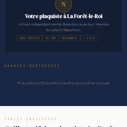
N
Votre plaquiste à La Forêt-le-Roi
Artisan indépendant vérifié. Basé dans le secteur. Membre
du collectif
Nous
.Paris.
KBIS VÉRIFIÉ
RC PRO
DÉCENNALE
★ 4.9/5
MARQUES MAÎTRISÉES
Placo
Knauf
Siniat
Isover
Rockwool
Fermacell
TARIFS INDICATIFS