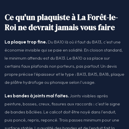
Ce qu'un plaquiste à La Forêt-le-
Roi ne devrait jamais vous faire
La plaque trop fine.
Du BA10 là où il faut du BA13, c'est une
économie invisible qui se paie en solidité. En cloison standard,
le minimum attendu est du BA13. Le BA10 a sa place sur
certains faux plafonds non porteurs, pas partout. Un devis
propre précise l'épaisseur et le type : BA13, BA15, BA18, plaque
de plâtre hydrofuge ou phonique selon l'usage.
Les bandes à joints mal faites.
Joints visibles après
peinture, bosses, creux, fissures aux raccords : c'est le signe
de bandes bâclées. Le calicot doit être noyé dans l'enduit,
puis poncé, repris, reponcé. Trois passes minimum pour une
surface stable. La qualité des bandes et de l'enduit fait la