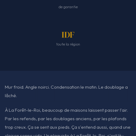
de garantie
IDF
toute la région
Mur froid. Angle noirci. Condensation le matin. Le doublage a
lâché.
À La Forêt-le-Roi, beaucoup de maisons laissent passer l'air.
Par les refends, par les doublages anciens, par les plafonds
trop creux. Ça se sent aux pieds. Ça s'entend aussi, quand une
cloison sonne vide. Un plaquiste à La Forêt-le-Roi, c'est là :