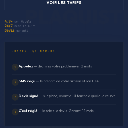
VOIR LES TARIFS
4.8★
sur Google
24/7
même la nuit
Devis
garanti
COMMENT ÇA MARCHE
Appelez
— décrivez votre problème en 2 mots
1
SMS reçu
— le prénom de votre artisan et son ETA
2
Devis signé
— sur place, avant qu'il touche à quoi que ce soit
3
C'est réglé
— le prix = le devis. Garanti 12 mois.
4