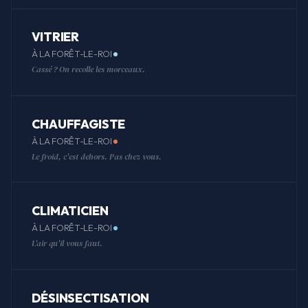
VITRIER
À LA FORÊT-LE-ROI
Cassé ? On recolle les morceaux.
CHAUFFAGISTE
À LA FORÊT-LE-ROI
Le froid, c'est dehors. Pas chez vous.
CLIMATICIEN
À LA FORÊT-LE-ROI
L'air qu'il vous faut.
DÉSINSECTISATION