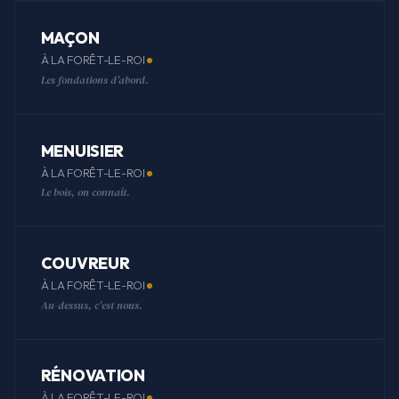
MAÇON
À LA FORÊT-LE-ROI
Les fondations d'abord.
MENUISIER
À LA FORÊT-LE-ROI
Le bois, on connaît.
COUVREUR
À LA FORÊT-LE-ROI
Au-dessus, c'est nous.
RÉNOVATION
À LA FORÊT-LE-ROI