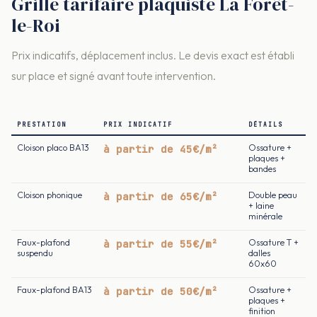
Grille tarifaire plaquiste La Forêt-
le-Roi
Prix indicatifs, déplacement inclus. Le devis exact est établi
sur place et signé avant toute intervention.
PRESTATION
PRIX INDICATIF
DÉTAILS
Cloison placo BA13
à partir de 45€/m²
Ossature +
plaques +
bandes
Cloison phonique
à partir de 65€/m²
Double peau
+ laine
minérale
Faux-plafond
à partir de 55€/m²
Ossature T +
suspendu
dalles
60x60
Faux-plafond BA13
à partir de 50€/m²
Ossature +
plaques +
finition