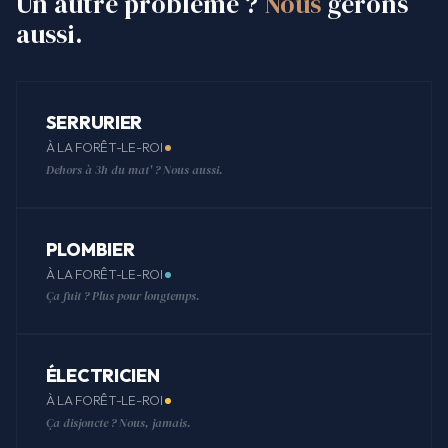
Un autre problème ?
Nous
gérons
aussi.
SERRURIER
À LA FORÊT-LE-ROI
Dehors à 3h du mat' ? Nous aussi.
PLOMBIER
À LA FORÊT-LE-ROI
Ça fuit ? Plus pour longtemps.
ÉLECTRICIEN
À LA FORÊT-LE-ROI
Ça disjoncte ? Nous, jamais.