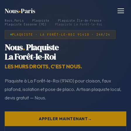
Nous
Paris
Nous.Paris
›
Plaquiste
›
Plaquiste Île-de-France
›
Plaquiste Essonne (91)
›
Plaquiste La Forêt-le-Roi
PLAQUISTE · LA FORÊT-LE-ROI 91410 · 24H/24
Nous
.
Plaquiste
La Forêt-le-Roi
LES MURS DROITS, C'EST NOUS.
Plaquiste à La Forêt-le-Roi (91410) pour cloison, faux
plafond, isolation et pose de placo. Artisan plaquiste local,
devis gratuit — Nous.
APPELER MAINTENANT