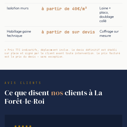
Isolation murs
à partir de 40€/m²
Laine +
placo,
doublage
collé
Habillage gaine
à partir de sur devis
Coffrage sur
technique
mesure
* Prix TTC indicatifs, déplacement inclus. Le devis définitif est établi
sur place et signé par le client avant toute intervention. Le prix facturé
est le prix du devis — sans exception.
AVIS CLIENTS
Ce que disent
nos
clients à La
Forêt-le-Roi
★★★★★