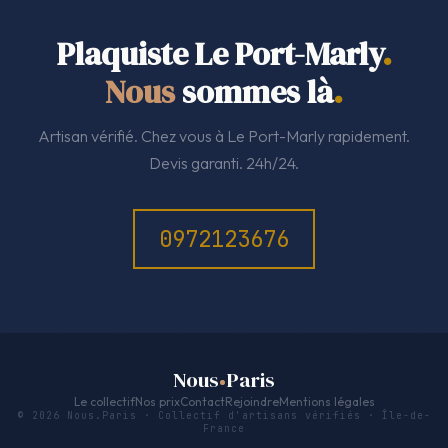
Plaquiste Le Port-Marly
.
Nous
sommes là
.
Artisan vérifié. Chez vous à Le Port-Marly rapidement.
Devis garanti. 24h/24.
0972123676
Nous
Paris
Le collectif
Nos prix
Contact
Rejoindre
Mentions légales
© 2026 Nous.Paris · Collectif d'artisans vérifiés · Île-de-
France