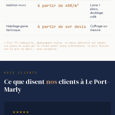
Isolation murs
à partir de 40€/m²
Laine +
placo,
doublage
collé
Habillage gaine
à partir de sur devis
Coffrage sur
technique
mesure
* Prix TTC indicatifs, déplacement inclus. Le devis définitif est établi
sur place et signé par le client avant toute intervention. Le prix facturé
est le prix du devis — sans exception.
AVIS CLIENTS
Ce que disent
nos
clients à Le Port-
Marly
★★★★★