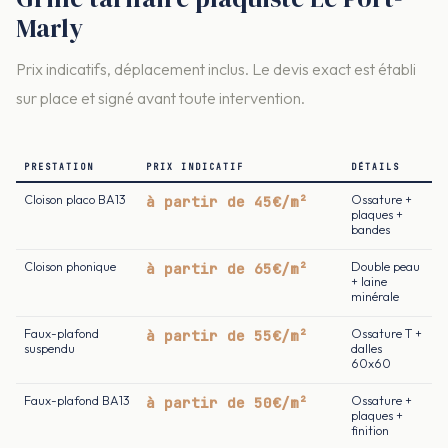
Marly
Prix indicatifs, déplacement inclus. Le devis exact est établi
sur place et signé avant toute intervention.
PRESTATION
PRIX INDICATIF
DÉTAILS
Cloison placo BA13
à partir de 45€/m²
Ossature +
plaques +
bandes
Cloison phonique
à partir de 65€/m²
Double peau
+ laine
minérale
Faux-plafond
à partir de 55€/m²
Ossature T +
suspendu
dalles
60x60
Faux-plafond BA13
à partir de 50€/m²
Ossature +
plaques +
finition