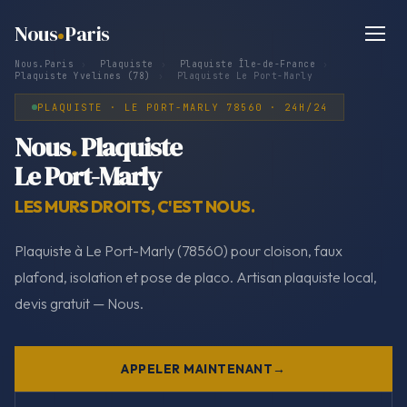
Nous
Paris
Nous.Paris
›
Plaquiste
›
Plaquiste Île-de-France
›
Plaquiste Yvelines (78)
›
Plaquiste Le Port-Marly
PLAQUISTE · LE PORT-MARLY 78560 · 24H/24
Nous
.
Plaquiste
Le Port-Marly
LES MURS DROITS, C'EST NOUS.
Plaquiste à Le Port-Marly (78560) pour cloison, faux
plafond, isolation et pose de placo. Artisan plaquiste local,
devis gratuit — Nous.
APPELER MAINTENANT