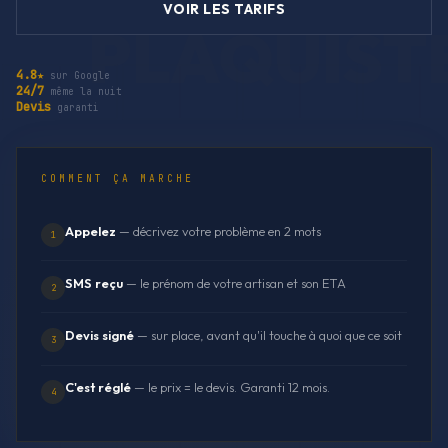
VOIR LES TARIFS
4.8★
sur Google
24/7
même la nuit
Devis
garanti
COMMENT ÇA MARCHE
Appelez
— décrivez votre problème en 2 mots
1
SMS reçu
— le prénom de votre artisan et son ETA
2
Devis signé
— sur place, avant qu'il touche à quoi que ce soit
3
C'est réglé
— le prix = le devis. Garanti 12 mois.
4