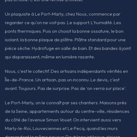
Un plaquiste à Le Port-Marly, chez Nous, commence par
regarder ce qu'on ne voit pas. Le support. L'humidité. Les
ponts thermiques. Puis on choisit la bonne ossature, le bon
isolant, la bonne plaque de plâtre. Plâtre standard pour une
pièce sèche. Hydrofuge en salle de bain. Et des bandes à joint
qui disparaissent, même en lumière rasante.
Nous, c'est le collectif. Des artisans indépendants vérifiés en
Île-de-France. Un artisan, pas un inconnu. Le devis, c'est
avant. Toujours. Pas de surprise. Pas de 'on verra sur place'.
Le Port-Marly, on le connaît par ses chantiers. Maisons près
de la Seine, appartements autour du centre-ville, résidences
du côté de l'avenue Simon Vouet. On intervient aussi vers
Marly-le-Roi, Louveciennes et Le Pecq, quand les murs
demandent la même rigueur. Doublage intérieur, cloison