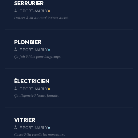
SERRURIER
À LE PORT-MARLY
Dehors à 3h du mat' ? Nous aussi.
PLOMBIER
À LE PORT-MARLY
Ça fuit ? Plus pour longtemps.
ÉLECTRICIEN
À LE PORT-MARLY
Ça disjoncte ? Nous, jamais.
VITRIER
À LE PORT-MARLY
Cassé ? On recolle les morceaux.