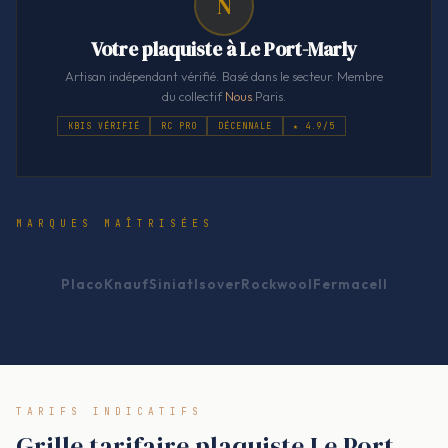
N
Votre plaquiste à Le Port-Marly
Artisan indépendant vérifié. Basé dans le secteur. Membre
du collectif
Nous
.Paris.
KBIS VÉRIFIÉ
RC PRO
DÉCENNALE
★ 4.9/5
MARQUES MAÎTRISÉES
Placo
Knauf
Siniat
Isover
Rockwool
Fermacell
TARIFS INDICATIFS
Grille tarifaire plaquiste Le Port-