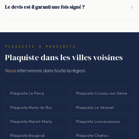
l'état du mur et les points singuliers avant de trancher.
+
Le devis est-il garanti une fois signé ?
gaines avant fermeture. Le raccordement électrique est
Oui. Chez Nous à Le Port-Marly, le montant facturé
coordonné pour que l'implantation soit propre, avec trappe si
correspond au devis signé avant le début du chantier. Les
nécessaire pour l'accès technique.
prestations (pose, placo, isolation, plafond, bandes, enduit)
sont décrites clairement pour éviter les zones grises et les
PLAQUISTE À PROXIMITÉ
ajouts improvisés.
Plaquiste dans les villes voisines
Nous
intervenons dans toute la région.
Plaquiste Le Pecq
Plaquiste Croissy-sur-Seine
Plaquiste Marly-le-Roi
Plaquiste Le Vésinet
Plaquiste Mareil-Marly
Plaquiste Louveciennes
Plaquiste Bougival
Plaquiste Chatou