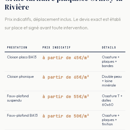
Rivière
Prix indicatifs, déplacement inclus. Le devis exact est établi
sur place et signé avant toute intervention.
PRESTATION
PRIX INDICATIF
DÉTAILS
Cloison placo BA13
à partir de 45€/m²
Ossature +
plaques +
bandes
Cloison phonique
à partir de 65€/m²
Double peau
+ laine
minérale
Faux-plafond
à partir de 55€/m²
Ossature T +
suspendu
dalles
60x60
Faux-plafond BA13
à partir de 50€/m²
Ossature +
plaques +
finition