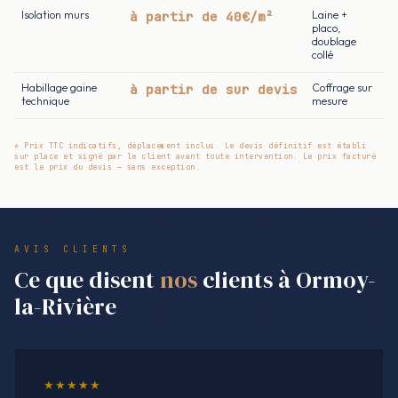
Isolation murs
à partir de 40€/m²
Laine +
placo,
doublage
collé
Habillage gaine
à partir de sur devis
Coffrage sur
technique
mesure
* Prix TTC indicatifs, déplacement inclus. Le devis définitif est établi
sur place et signé par le client avant toute intervention. Le prix facturé
est le prix du devis — sans exception.
AVIS CLIENTS
Ce que disent
nos
clients à Ormoy-
la-Rivière
★★★★★