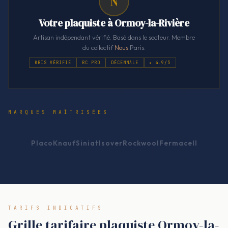
N
Votre plaquiste à Ormoy-la-Rivière
Artisan indépendant vérifié. Basé dans le secteur. Membre
du collectif
Nous
.Paris.
KBIS VÉRIFIÉ
RC PRO
DÉCENNALE
★ 4.9/5
MARQUES MAÎTRISÉES
Placo
Knauf
Siniat
Isover
Rockwool
Fermacell
TARIFS INDICATIFS
Grille tarifaire plaquiste Ormoy-la-