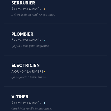
SERRURIER
À ORMOY-LA-RIVIÈRE
Dehors à 3h du mat' ? Nous aussi.
PLOMBIER
À ORMOY-LA-RIVIÈRE
Ça fuit ? Plus pour longtemps.
ÉLECTRICIEN
À ORMOY-LA-RIVIÈRE
Ça disjoncte ? Nous, jamais.
VITRIER
À ORMOY-LA-RIVIÈRE
Cassé ? On recolle les morceaux.