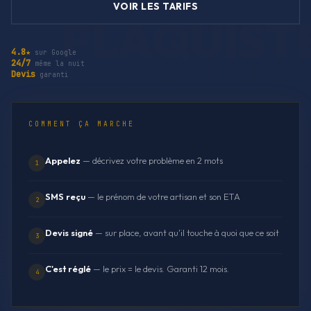
VOIR LES TARIFS
4.8★
sur Google
24/7
même la nuit
Devis
garanti
COMMENT ÇA MARCHE
Appelez
— décrivez votre problème en 2 mots
1
SMS reçu
— le prénom de votre artisan et son ETA
2
Devis signé
— sur place, avant qu'il touche à quoi que ce soit
3
C'est réglé
— le prix = le devis. Garanti 12 mois.
4