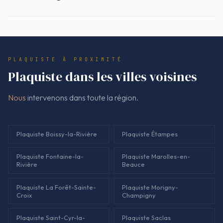
Oui. Chez Nous, le devis est signé avant de toucher au
emplacements, passages de gaines, et sorties, pour éviter
chantier, avec les matériaux et la pose détaillés. Le montant
les découpes approximatives.
facturé correspond au devis validé. Pas de surprise. Pas de
'on verra sur place'.
PLAQUISTE À PROXIMITÉ
Plaquiste dans les villes voisines
Nous
intervenons dans toute la région.
Plaquiste Boissy-la-Rivière
Plaquiste Étampes
Plaquiste Fontaine-la-
Plaquiste Marolles-en-
Rivière
Beauce
Plaquiste La Forêt-Sainte-
Plaquiste Morigny-
Croix
Champigny
Plaquiste Saint-Cyr-la-
Plaquiste Saclas