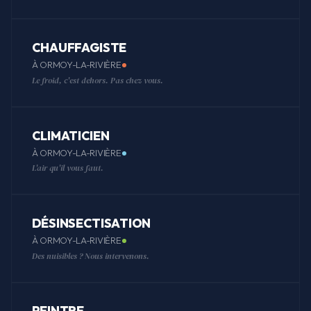
CHAUFFAGISTE
À ORMOY-LA-RIVIÈRE
Le froid, c'est dehors. Pas chez vous.
CLIMATICIEN
À ORMOY-LA-RIVIÈRE
L'air qu'il vous faut.
DÉSINSECTISATION
À ORMOY-LA-RIVIÈRE
Des nuisibles ? Nous intervenons.
PEINTRE