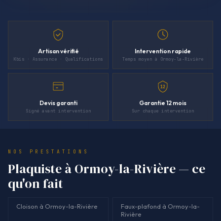
Artisan vérifié
Intervention rapide
Kbis · Assurance · Qualifications
Temps moyen à Ormoy-la-Rivière
12
Devis garanti
Garantie 12 mois
Signé avant intervention
Sur chaque intervention
NOS PRESTATIONS
Plaquiste à Ormoy-la-Rivière — ce
qu'on fait
Cloison à Ormoy-la-Rivière
Faux-plafond à Ormoy-la-
Rivière