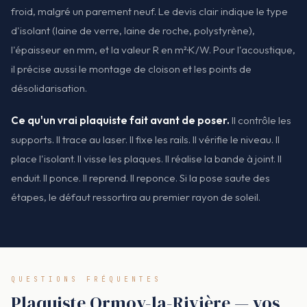
froid, malgré un parement neuf. Le devis clair indique le type
d'isolant (laine de verre, laine de roche, polystyrène),
l'épaisseur en mm, et la valeur R en m²·K/W. Pour l'acoustique,
il précise aussi le montage de cloison et les points de
désolidarisation.
Ce qu'un vrai plaquiste fait avant de poser.
Il contrôle les
supports. Il trace au laser. Il fixe les rails. Il vérifie le niveau. Il
place l'isolant. Il visse les plaques. Il réalise la bande à joint. Il
enduit. Il ponce. Il reprend. Il reponce. Si la pose saute des
étapes, le défaut ressortira au premier rayon de soleil.
QUESTIONS FRÉQUENTES
Plaquiste Ormoy-la-Rivière — vos