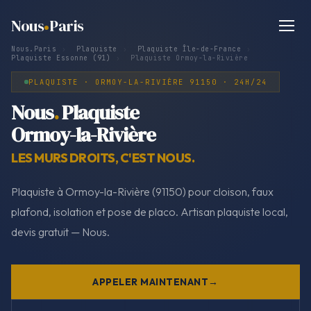
Nous
Paris
Nous.Paris
›
Plaquiste
›
Plaquiste Île-de-France
›
Plaquiste Essonne (91)
›
Plaquiste Ormoy-la-Rivière
PLAQUISTE · ORMOY-LA-RIVIÈRE 91150 · 24H/24
Nous
.
Plaquiste
Ormoy-la-Rivière
LES MURS DROITS, C'EST NOUS.
Plaquiste à Ormoy-la-Rivière (91150) pour cloison, faux
plafond, isolation et pose de placo. Artisan plaquiste local,
devis gratuit — Nous.
APPELER MAINTENANT