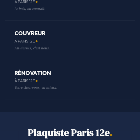
À PARIS 12E
Le bois, on connaît.
COUVREUR
À PARIS 12E
Au-dessus, c'est nous.
RÉNOVATION
À PARIS 12E
Votre chez-vous, en mieux.
Plaquiste Paris 12e
.