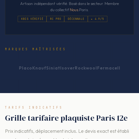
Artisan indépendant vérifié. Basé dans le secteur. Membre
du collectif
Nous
.Paris.
KBIS VÉRIFIÉ
RC PRO
DÉCENNALE
★ 4.9/5
MARQUES MAÎTRISÉES
Placo
Knauf
Siniat
Isover
Rockwool
Fermacell
TARIFS INDICATIFS
Grille tarifaire plaquiste Paris 12e
Prix indicatifs, déplacement inclus. Le devis exact est établi