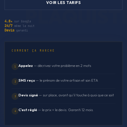
VOIR LES TARIFS
4.8★
sur Google
24/7
même la nuit
Devis
garanti
COMMENT ÇA MARCHE
Appelez
— décrivez votre problème en 2 mots
1
SMS reçu
— le prénom de votre artisan et son ETA
2
Devis signé
— sur place, avant qu'il touche à quoi que ce soit
3
C'est réglé
— le prix = le devis. Garanti 12 mois.
4