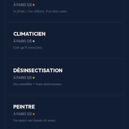
À PARIS 12E
Le froid, c'est dehors. Pas chez vous.
CLIMATICIEN
À PARIS 12E
L'air qu'il vous faut.
DÉSINSECTISATION
À PARIS 12E
Des nuisibles ? Nous intervenons.
PEINTRE
À PARIS 12E
Vos murs ont besoin de nous.