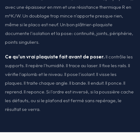
avec une épaisseur en mm et une résistance thermique R en
m²·K/W. Un doublage trop mince n'apporte presque rien,
même si le placo est neuf. Un bon plâtrier-plaquiste
documente l'isolation et la pose: continuité, joints, périphérie,
points singuliers.
Ce qu'un vrai plaquiste fait avant de poser.
Il contrôle les
supports. Il repère l'humidité. Il trace au laser. Il fixe les rails. Il
vérifie l'aplomb et le niveau. Il pose l'isolant. Il visse les
plaques. Il traite chaque angle. Il bande. Il enduit. Il ponce. Il
reprend. Il reponce. Si l'ordre est inversé, si la poussière cache
les défauts, ou si le plafond est fermé sans repérage, le
résultat se verra.