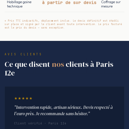
Habillage gaine
à partir de sur devis
Coffrage sur
technique
mesure
* Prix TTC indicatifs, déplacement inclus. Le devis définitif est établi
sur place et signé par le client avant toute intervention. Le prix facturé
est le prix du devis — sans exception.
AVIS CLIENTS
Ce que disent
nos
clients à Paris
12e
★★★★★
"Intervention rapide, artisan sérieux. Devis respecté à
l'euro près. Je recommande sans hésiter."
Client vérifié · Paris 12e