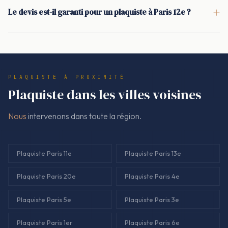
traitement des jonctions pour éviter les ponts thermiques et
+
Le devis est-il garanti pour un plaquiste à Paris 12e ?
de ventilation si nécessaire. Le perçage et l'implantation sont
les fuites de bruit.
Oui: le devis est établi avant le chantier, signé, puis facturé au
prévus avant fermeture. Le raccordement électrique est
montant prévu. Il doit mentionner clairement la pose, les
coordonné pour que le plafond reste propre et conforme.
finitions (bandes, enduit), les épaisseurs de plaques (BA13 ou
autre) et l'isolation (type et épaisseur). C'est la base d'un
PLAQUISTE À PROXIMITÉ
chantier net, sans zone grise.
Plaquiste dans les villes voisines
Nous
intervenons dans toute la région.
Plaquiste Paris 11e
Plaquiste Paris 13e
Plaquiste Paris 20e
Plaquiste Paris 4e
Plaquiste Paris 5e
Plaquiste Paris 3e
Plaquiste Paris 1er
Plaquiste Paris 6e