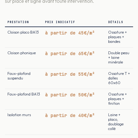
sur place et signé avant toute intervention.
PRESTATION
PRIX INDICATIF
DÉTAILS
Cloison placo BA13
à partir de 45€/m²
Ossature +
plaques +
bandes
Cloison phonique
à partir de 65€/m²
Double peau
+ laine
minérale
Faux-plafond
à partir de 55€/m²
Ossature T +
suspendu
dalles
60x60
Faux-plafond BA13
à partir de 50€/m²
Ossature +
plaques +
finition
Isolation murs
à partir de 40€/m²
Laine +
placo,
doublage
collé