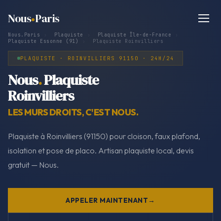
Nous
Paris
Nous.Paris
›
Plaquiste
›
Plaquiste Île-de-France
›
Plaquiste Essonne (91)
›
Plaquiste Roinvilliers
PLAQUISTE · ROINVILLIERS 91150 · 24H/24
Nous
.
Plaquiste
Roinvilliers
LES MURS DROITS, C'EST NOUS.
Plaquiste à Roinvilliers (91150) pour cloison, faux plafond,
isolation et pose de placo. Artisan plaquiste local, devis
gratuit — Nous.
APPELER MAINTENANT