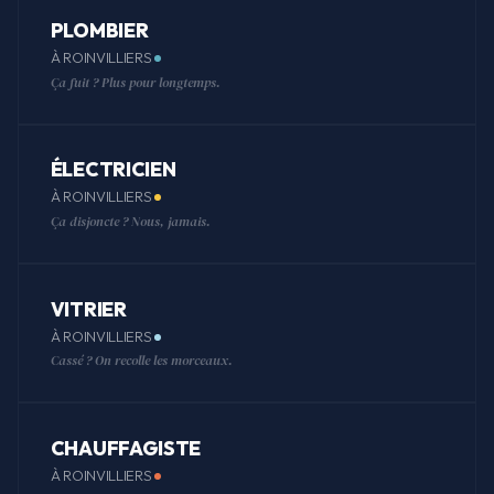
PLOMBIER
À ROINVILLIERS
Ça fuit ? Plus pour longtemps.
ÉLECTRICIEN
À ROINVILLIERS
Ça disjoncte ? Nous, jamais.
VITRIER
À ROINVILLIERS
Cassé ? On recolle les morceaux.
CHAUFFAGISTE
À ROINVILLIERS