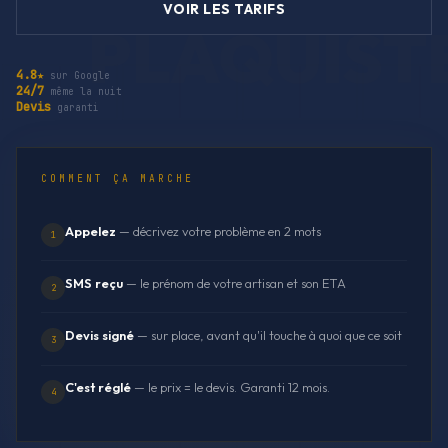
VOIR LES TARIFS
4.8★
sur Google
24/7
même la nuit
Devis
garanti
COMMENT ÇA MARCHE
Appelez
— décrivez votre problème en 2 mots
1
SMS reçu
— le prénom de votre artisan et son ETA
2
Devis signé
— sur place, avant qu'il touche à quoi que ce soit
3
C'est réglé
— le prix = le devis. Garanti 12 mois.
4