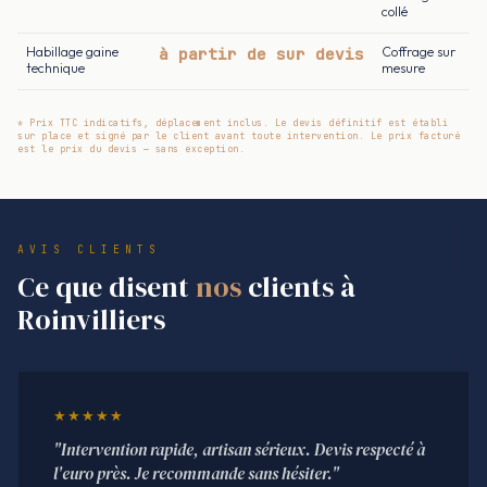
collé
Habillage gaine
à partir de sur devis
Coffrage sur
technique
mesure
* Prix TTC indicatifs, déplacement inclus. Le devis définitif est établi
sur place et signé par le client avant toute intervention. Le prix facturé
est le prix du devis — sans exception.
AVIS CLIENTS
Ce que disent
nos
clients à
Roinvilliers
★★★★★
"Intervention rapide, artisan sérieux. Devis respecté à
l'euro près. Je recommande sans hésiter."