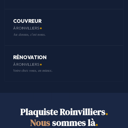
COUVREUR
À ROINVILLIERS
Au-dessus, c'est nous.
RÉNOVATION
À ROINVILLIERS
Votre chez-vous, en mieux.
Plaquiste Roinvilliers
.
Nous
sommes là
.