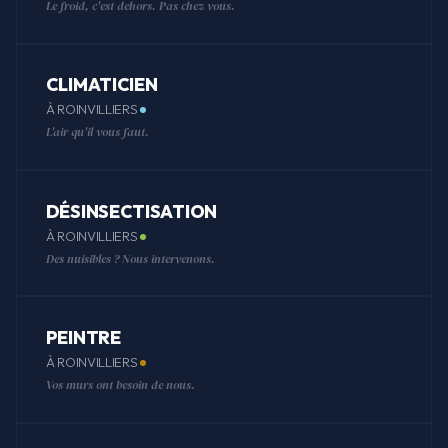
Le froid, c'est dehors. Pas chez vous.
CLIMATICIEN
À ROINVILLIERS
L'air qu'il vous faut.
DÉSINSECTISATION
À ROINVILLIERS
Des nuisibles ? Nous intervenons.
PEINTRE
À ROINVILLIERS
Vos murs ont besoin de nous.