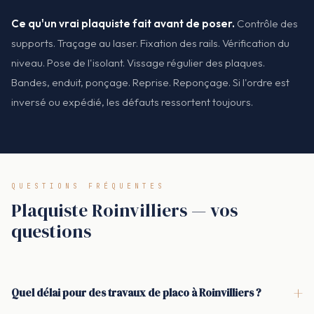
Ce qu'un vrai plaquiste fait avant de poser.
Contrôle des
supports. Traçage au laser. Fixation des rails. Vérification du
niveau. Pose de l'isolant. Vissage régulier des plaques.
Bandes, enduit, ponçage. Reprise. Reponçage. Si l'ordre est
inversé ou expédié, les défauts ressortent toujours.
QUESTIONS FRÉQUENTES
Plaquiste Roinvilliers — vos
questions
+
Quel délai pour des travaux de placo à Roinvilliers ?
Selon la surface et la complexité (cloison, plafond, doublage,