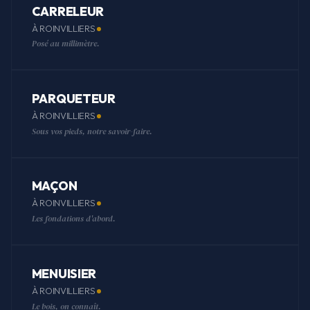
CARRELEUR
À ROINVILLIERS
Posé au millimètre.
PARQUETEUR
À ROINVILLIERS
Sous vos pieds, notre savoir-faire.
MAÇON
À ROINVILLIERS
Les fondations d'abord.
MENUISIER
À ROINVILLIERS
Le bois, on connaît.