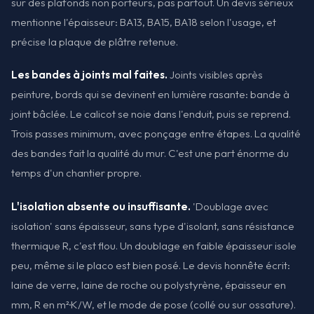
sur des plafonds non porteurs, pas partout. Un devis sérieux
mentionne l'épaisseur: BA13, BA15, BA18 selon l'usage, et
précise la plaque de plâtre retenue.
Les bandes à joints mal faites.
Joints visibles après
peinture, bords qui se devinent en lumière rasante: bande à
joint bâclée. Le calicot se noie dans l'enduit, puis se reprend.
Trois passes minimum, avec ponçage entre étapes. La qualité
des bandes fait la qualité du mur. C'est une part énorme du
temps d'un chantier propre.
L'isolation absente ou insuffisante.
'Doublage avec
isolation' sans épaisseur, sans type d'isolant, sans résistance
thermique R, c'est flou. Un doublage en faible épaisseur isole
peu, même si le placo est bien posé. Le devis honnête écrit:
laine de verre, laine de roche ou polystyrène, épaisseur en
mm, R en m²·K/W, et le mode de pose (collé ou sur ossature).