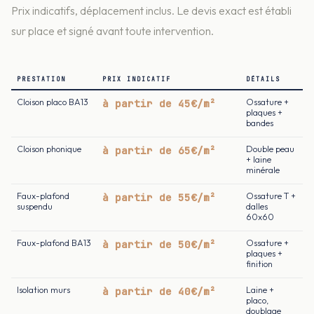
Prix indicatifs, déplacement inclus. Le devis exact est établi
sur place et signé avant toute intervention.
PRESTATION
PRIX INDICATIF
DÉTAILS
Cloison placo BA13
à partir de 45€/m²
Ossature +
plaques +
bandes
Cloison phonique
à partir de 65€/m²
Double peau
+ laine
minérale
Faux-plafond
à partir de 55€/m²
Ossature T +
suspendu
dalles
60x60
Faux-plafond BA13
à partir de 50€/m²
Ossature +
plaques +
finition
Isolation murs
à partir de 40€/m²
Laine +
placo,
doublage