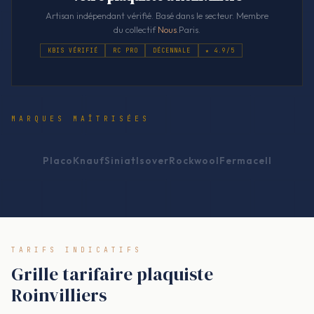
Artisan indépendant vérifié. Basé dans le secteur. Membre
du collectif
Nous
.Paris.
KBIS VÉRIFIÉ
RC PRO
DÉCENNALE
★ 4.9/5
MARQUES MAÎTRISÉES
Placo
Knauf
Siniat
Isover
Rockwool
Fermacell
TARIFS INDICATIFS
Grille tarifaire plaquiste
Roinvilliers