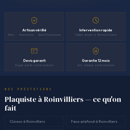
Artisan vérifié
Intervention rapide
Kbis · Assurance · Qualifications
Temps moyen à Roinvilliers
12
Devis garanti
Garantie 12 mois
Signé avant intervention
Sur chaque intervention
NOS PRESTATIONS
Plaquiste à Roinvilliers — ce qu'on
fait
Cloison à Roinvilliers
Faux-plafond à Roinvilliers