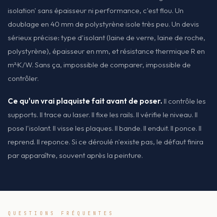
isolation' sans épaisseur ni performance, c'est flou. Un
doublage en 40 mm de polystyrène isole très peu. Un devis
sérieux précise: type d'isolant (laine de verre, laine de roche,
polystyrène), épaisseur en mm, et résistance thermique R en
m²·K/W. Sans ça, impossible de comparer, impossible de
contrôler.
Ce qu'un vrai plaquiste fait avant de poser.
Il contrôle les
supports. Il trace au laser. Il fixe les rails. Il vérifie le niveau. Il
pose l'isolant. Il visse les plaques. Il bande. Il enduit. Il ponce. Il
reprend. Il reponce. Si ce déroulé n'existe pas, le défaut finira
par apparaître, souvent après la peinture.
QUESTIONS FRÉQUENTES