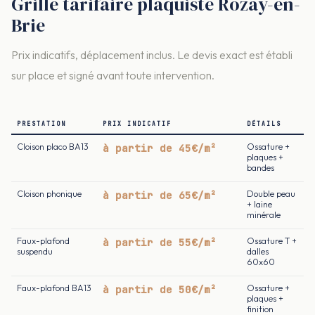
Grille tarifaire plaquiste Rozay-en-
Brie
Prix indicatifs, déplacement inclus. Le devis exact est établi
sur place et signé avant toute intervention.
PRESTATION
PRIX INDICATIF
DÉTAILS
Cloison placo BA13
à partir de 45€/m²
Ossature +
plaques +
bandes
Cloison phonique
à partir de 65€/m²
Double peau
+ laine
minérale
Faux-plafond
à partir de 55€/m²
Ossature T +
suspendu
dalles
60x60
Faux-plafond BA13
à partir de 50€/m²
Ossature +
plaques +
finition