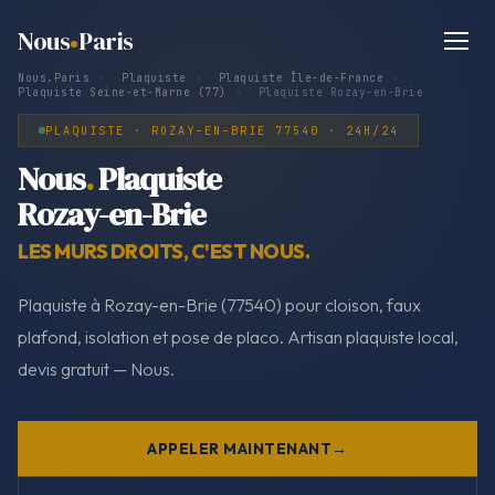
Nous
Paris
Nous.Paris
›
Plaquiste
›
Plaquiste Île-de-France
›
Plaquiste Seine-et-Marne (77)
›
Plaquiste Rozay-en-Brie
PLAQUISTE · ROZAY-EN-BRIE 77540 · 24H/24
Nous
.
Plaquiste
Rozay-en-Brie
LES MURS DROITS, C'EST NOUS.
Plaquiste à Rozay-en-Brie (77540) pour cloison, faux
plafond, isolation et pose de placo. Artisan plaquiste local,
devis gratuit — Nous.
APPELER MAINTENANT