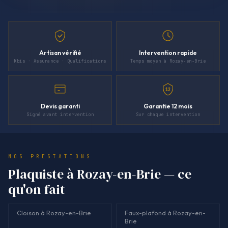
Artisan vérifié
Intervention rapide
Kbis · Assurance · Qualifications
Temps moyen à Rozay-en-Brie
12
Devis garanti
Garantie 12 mois
Signé avant intervention
Sur chaque intervention
NOS PRESTATIONS
Plaquiste à Rozay-en-Brie — ce
qu'on fait
Cloison à Rozay-en-Brie
Faux-plafond à Rozay-en-
Brie