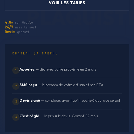
VOIR LES TARIFS
4.8★
sur Google
24/7
même la nuit
Devis
garanti
COMMENT ÇA MARCHE
Appelez
— décrivez votre problème en 2 mots
1
SMS reçu
— le prénom de votre artisan et son ETA
2
Devis signé
— sur place, avant qu'il touche à quoi que ce soit
3
C'est réglé
— le prix = le devis. Garanti 12 mois.
4