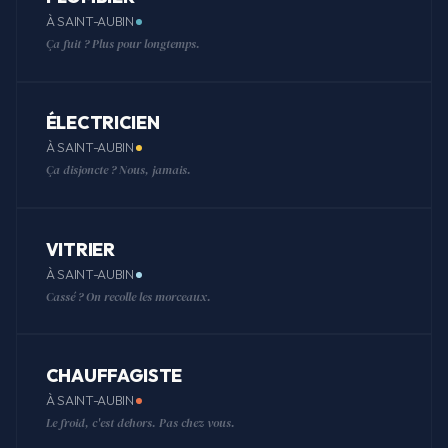
À SAINT-AUBIN
Ça fuit ? Plus pour longtemps.
ÉLECTRICIEN
À SAINT-AUBIN
Ça disjoncte ? Nous, jamais.
VITRIER
À SAINT-AUBIN
Cassé ? On recolle les morceaux.
CHAUFFAGISTE
À SAINT-AUBIN
Le froid, c'est dehors. Pas chez vous.