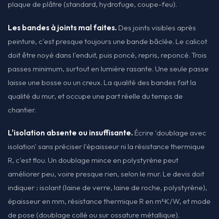
plaque de plâtre (standard, hydrofuge, coupe-feu).
Les bandes à joints mal faites.
Des joints visibles après
peinture, c'est presque toujours une bande bâclée. Le calicot
doit être noyé dans l'enduit, puis poncé, repris, reponcé. Trois
passes minimum, surtout en lumière rasante. Une seule passe
laisse une bosse ou un creux. La qualité des bandes fait la
qualité du mur, et occupe une part réelle du temps de
chantier.
L'isolation absente ou insuffisante.
Écrire 'doublage avec
isolation' sans préciser l'épaisseur ni la résistance thermique
R, c'est flou. Un doublage mince en polystyrène peut
améliorer peu, voire presque rien, selon le mur. Le devis doit
indiquer : isolant (laine de verre, laine de roche, polystyrène),
épaisseur en mm, résistance thermique R en m²·K/W, et mode
de pose (doublage collé ou sur ossature métallique).