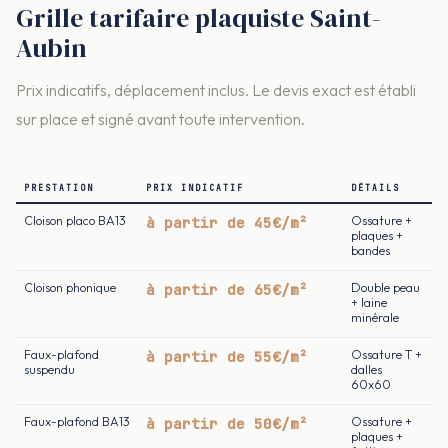
Grille tarifaire plaquiste Saint-
Aubin
Prix indicatifs, déplacement inclus. Le devis exact est établi
sur place et signé avant toute intervention.
PRESTATION
PRIX INDICATIF
DÉTAILS
Cloison placo BA13
à partir de 45€/m²
Ossature +
plaques +
bandes
Cloison phonique
à partir de 65€/m²
Double peau
+ laine
minérale
Faux-plafond
à partir de 55€/m²
Ossature T +
suspendu
dalles
60x60
Faux-plafond BA13
à partir de 50€/m²
Ossature +
plaques +