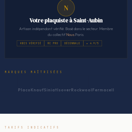
N
Votre plaquiste à Saint-Aubin
Artisan indépendant vérifié. Basé dans le secteur. Membre
du collectif
Nous
.Paris.
KBIS VÉRIFIÉ
RC PRO
DÉCENNALE
★ 4.9/5
MARQUES MAÎTRISÉES
Placo
Knauf
Siniat
Isover
Rockwool
Fermacell
TARIFS INDICATIFS