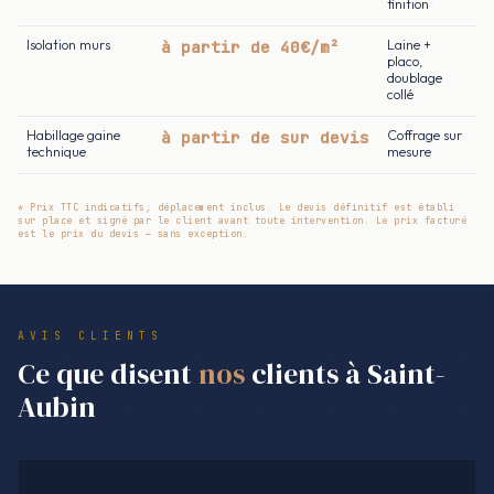
finition
Isolation murs
à partir de 40€/m²
Laine +
placo,
doublage
collé
Habillage gaine
à partir de sur devis
Coffrage sur
technique
mesure
* Prix TTC indicatifs, déplacement inclus. Le devis définitif est établi
sur place et signé par le client avant toute intervention. Le prix facturé
est le prix du devis — sans exception.
AVIS CLIENTS
Ce que disent
nos
clients à Saint-
Aubin