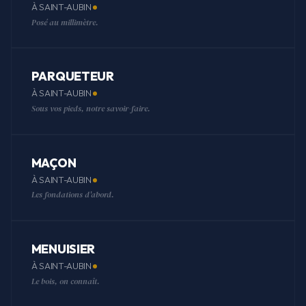
À SAINT-AUBIN
Posé au millimètre.
PARQUETEUR
À SAINT-AUBIN
Sous vos pieds, notre savoir-faire.
MAÇON
À SAINT-AUBIN
Les fondations d'abord.
MENUISIER
À SAINT-AUBIN
Le bois, on connaît.