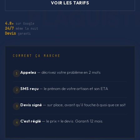
VOIR LES TARIFS
4.8★
sur Google
24/7
même la nuit
Devis
garanti
COMMENT ÇA MARCHE
Appelez
— décrivez votre problème en 2 mots
1
SMS reçu
— le prénom de votre artisan et son ETA
2
Devis signé
— sur place, avant qu'il touche à quoi que ce soit
3
C'est réglé
— le prix = le devis. Garanti 12 mois.
4