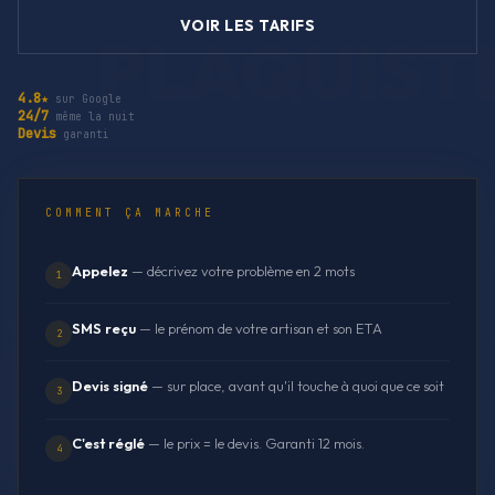
VOIR LES TARIFS
4.8★
sur Google
24/7
même la nuit
Devis
garanti
COMMENT ÇA MARCHE
Appelez
— décrivez votre problème en 2 mots
1
SMS reçu
— le prénom de votre artisan et son ETA
2
Devis signé
— sur place, avant qu'il touche à quoi que ce soit
3
C'est réglé
— le prix = le devis. Garanti 12 mois.
4