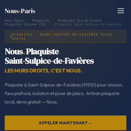
Nous
Paris
Nous.Paris
›
Plaquiste
›
Plaquiste Île-de-France
›
Plaquiste Essonne (91)
›
Plaquiste Saint-Sulpice-de-Favières
PLAQUISTE · SAINT-SULPICE-DE-FAVIÈRES 91910 ·
24H/24
Nous
.
Plaquiste
Saint-Sulpice-de-Favières
LES MURS DROITS, C'EST NOUS.
Plaquiste à Saint-Sulpice-de-Favières (91910) pour cloison,
faux plafond, isolation et pose de placo. Artisan plaquiste
local, devis gratuit — Nous.
APPELER MAINTENANT