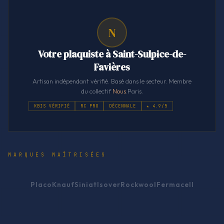
N
Votre plaquiste à Saint-Sulpice-de-
Favières
Artisan indépendant vérifié. Basé dans le secteur. Membre
du collectif
Nous
.Paris.
KBIS VÉRIFIÉ
RC PRO
DÉCENNALE
★ 4.9/5
MARQUES MAÎTRISÉES
Placo
Knauf
Siniat
Isover
Rockwool
Fermacell