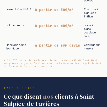
60x60
Faux-plafond BA13
à partir de 50€/m²
Ossature +
plaques +
finition
Isolation murs
à partir de 40€/m²
Laine +
placo,
doublage
collé
Habillage gaine
à partir de sur devis
Coffrage sur
technique
mesure
* Prix TTC indicatifs, déplacement inclus. Le devis définitif est établi
sur place et signé par le client avant toute intervention. Le prix facturé
est le prix du devis — sans exception.
AVIS CLIENTS
Ce que disent
nos
clients à Saint-
Sulpice-de-Favières