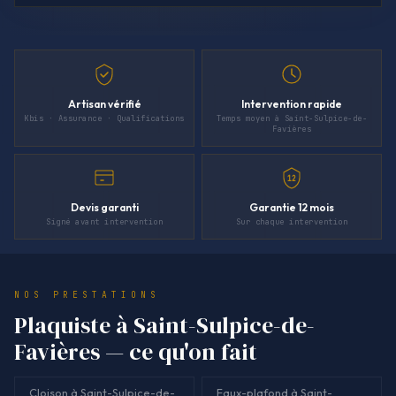
Artisan vérifié
Intervention rapide
Kbis · Assurance · Qualifications
Temps moyen à Saint-Sulpice-de-
Favières
12
Devis garanti
Garantie 12 mois
Signé avant intervention
Sur chaque intervention
NOS PRESTATIONS
Plaquiste à Saint-Sulpice-de-
Favières — ce qu'on fait
Cloison à Saint-Sulpice-de-
Faux-plafond à Saint-