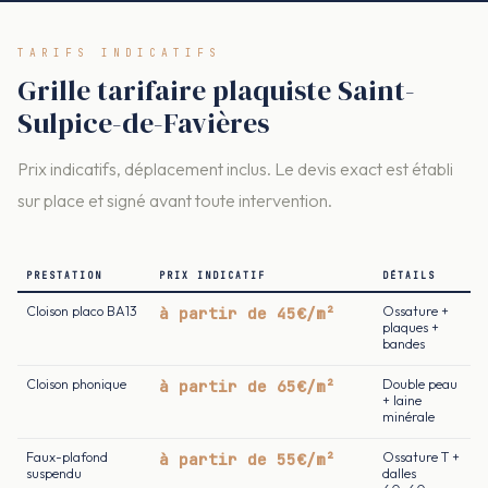
TARIFS INDICATIFS
Grille tarifaire plaquiste Saint-
Sulpice-de-Favières
Prix indicatifs, déplacement inclus. Le devis exact est établi
sur place et signé avant toute intervention.
PRESTATION
PRIX INDICATIF
DÉTAILS
Cloison placo BA13
à partir de 45€/m²
Ossature +
plaques +
bandes
Cloison phonique
à partir de 65€/m²
Double peau
+ laine
minérale
Faux-plafond
à partir de 55€/m²
Ossature T +
suspendu
dalles