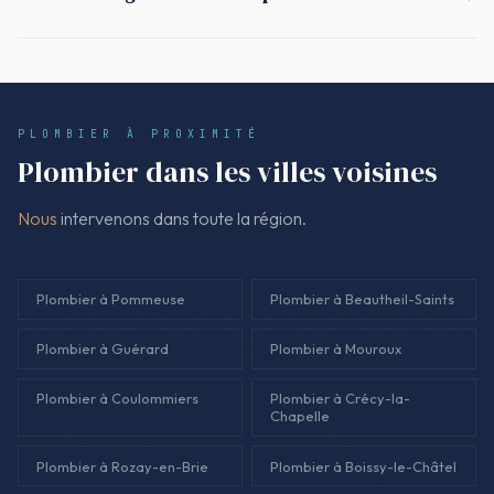
Oui. Le devis est présenté et signé avant de démarrer la
réparation durable avec devis.
réparation ou les travaux. Le montant facturé correspond au
devis signé, sauf demande écrite de modification en cours
d'intervention.
PLOMBIER À PROXIMITÉ
Plombier dans les villes voisines
Nous
intervenons dans toute la région.
Plombier à Pommeuse
Plombier à Beautheil-Saints
Plombier à Guérard
Plombier à Mouroux
Plombier à Coulommiers
Plombier à Crécy-la-
Chapelle
Plombier à Rozay-en-Brie
Plombier à Boissy-le-Châtel