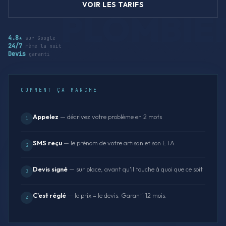
VOIR LES TARIFS
4.8★
sur Google
24/7
même la nuit
Devis
garanti
COMMENT ÇA MARCHE
Appelez
— décrivez votre problème en 2 mots
1
SMS reçu
— le prénom de votre artisan et son ETA
2
Devis signé
— sur place, avant qu'il touche à quoi que ce soit
3
C'est réglé
— le prix = le devis. Garanti 12 mois.
4