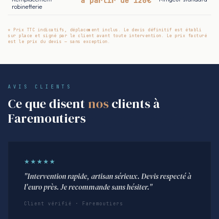
à partir de 120€
robinetterie
* Prix TTC indicatifs, déplacement inclus. Le devis définitif est établi
sur place et signé par le client avant toute intervention. Le prix facturé
est le prix du devis — sans exception.
AVIS CLIENTS
Ce que disent
nos
clients à
Faremoutiers
★★★★★
"Intervention rapide, artisan sérieux. Devis respecté à
l'euro près. Je recommande sans hésiter."
Client vérifié · Faremoutiers