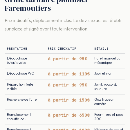
Faremoutiers
Prix indicatifs, déplacement inclus. Le devis exact est établi
sur place et signé avant toute intervention.
PRESTATION
PRIX INDICATIF
DÉTAILS
Débouchage
à partir de 95€
Furet manuel ou
évier/lavabo
mécanique
Débouchage WC
à partir de 110€
Jour et nuit
Réparation fuite
à partir de 95€
Joint, raccord,
visible
soudure
Recherche de fuite
à partir de 150€
Gaz traceur,
caméra
Remplacement
à partir de 650€
Fourniture et pose
chauffe-eau
200L
Remplacement
Mitigeur standard