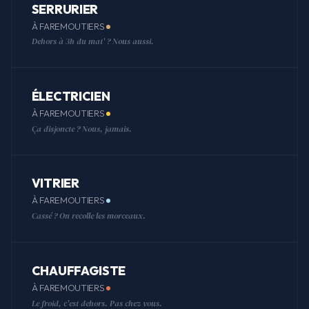
SERRURIER
À FAREMOUTIERS
Dehors à 3h du mat' ? Nous aussi.
ÉLECTRICIEN
À FAREMOUTIERS
Ça disjoncte ? Nous, jamais.
VITRIER
À FAREMOUTIERS
Cassé ? On recolle les morceaux.
CHAUFFAGISTE
À FAREMOUTIERS
Le froid, c'est dehors. Pas chez vous.