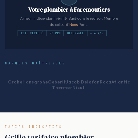
Votre plombier à Faremoutiers
Artisan indépendant vérifié. Basé dans le secteur. Membre
du collectif
Nous
.Paris.
KBIS VÉRIFIÉ
RC PRO
DÉCENNALE
★ 4.9/5
MARQUES MAÎTRISÉES
Grohe
Hansgrohe
Geberit
Jacob Delafon
Roca
Atlantic
Thermor
Nicoll
TARIFS INDICATIFS
Grille tarifaire plombier