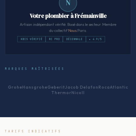
N
Votre plombier à Frémainville
Artisan indépendant vérifié. Basé dans le secteur. Membre
du collectif
Nous
.Paris.
KBIS VÉRIFIÉ
RC PRO
DÉCENNALE
★ 4.9/5
MARQUES MAÎTRISÉES
Grohe
Hansgrohe
Geberit
Jacob Delafon
Roca
Atlantic
Thermor
Nicoll
TARIFS INDICATIFS