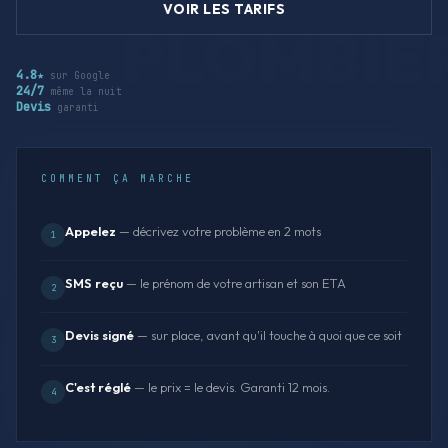
VOIR LES TARIFS
4.8★
sur Google
24/7
même la nuit
Devis
garanti
COMMENT ÇA MARCHE
Appelez
— décrivez votre problème en 2 mots
1
SMS reçu
— le prénom de votre artisan et son ETA
2
Devis signé
— sur place, avant qu'il touche à quoi que ce soit
3
C'est réglé
— le prix = le devis. Garanti 12 mois.
4