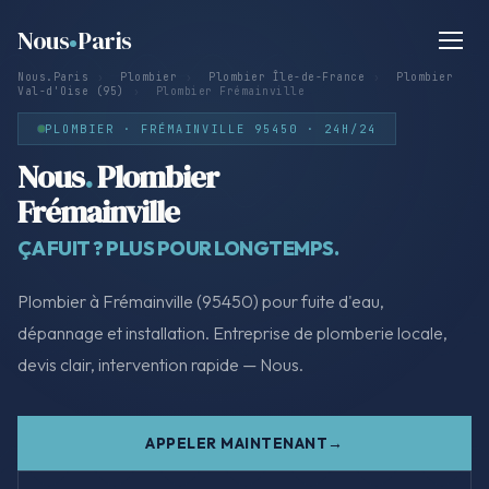
Nous
Paris
Nous.Paris
›
Plombier
›
Plombier Île-de-France
›
Plombier
Val-d'Oise (95)
›
Plombier Frémainville
PLOMBIER · FRÉMAINVILLE 95450 · 24H/24
Nous
.
Plombier
Frémainville
ÇA FUIT ? PLUS POUR LONGTEMPS.
Plombier à Frémainville (95450) pour fuite d'eau,
dépannage et installation. Entreprise de plomberie locale,
devis clair, intervention rapide — Nous.
APPELER MAINTENANT