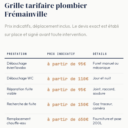
Grille tarifaire plombier
Frémainville
Prix indicatifs, déplacement inclus. Le devis exact est établi
sur place et signé avant toute intervention.
PRESTATION
PRIX INDICATIF
DÉTAILS
Débouchage
à partir de 95€
Furet manuel ou
évier/lavabo
mécanique
Débouchage WC
à partir de 110€
Jour et nuit
Réparation fuite
à partir de 95€
Joint, raccord,
visible
soudure
Recherche de fuite
à partir de 150€
Gaz traceur,
caméra
Remplacement
à partir de 650€
Fourniture et pose
chauffe-eau
200L