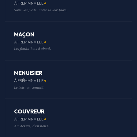
À FRÉMAINVILLE
Sous vos pieds, notre savoir-faire.
MAÇON
À FRÉMAINVILLE
Les fondations d'abord.
MENUISIER
À FRÉMAINVILLE
Le bois, on connaît.
COUVREUR
À FRÉMAINVILLE
Au-dessus, c'est nous.