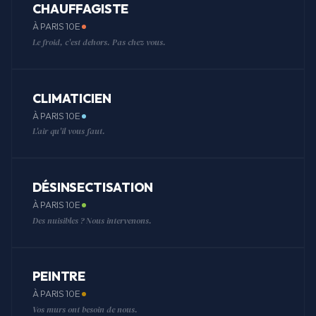
CHAUFFAGISTE
À PARIS 10E
Le froid, c'est dehors. Pas chez vous.
CLIMATICIEN
À PARIS 10E
L'air qu'il vous faut.
DÉSINSECTISATION
À PARIS 10E
Des nuisibles ? Nous intervenons.
PEINTRE
À PARIS 10E
Vos murs ont besoin de nous.