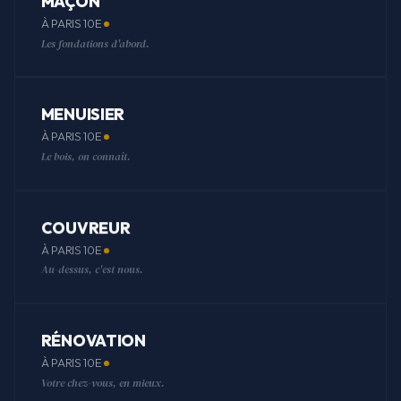
MAÇON
À PARIS 10E
Les fondations d'abord.
MENUISIER
À PARIS 10E
Le bois, on connaît.
COUVREUR
À PARIS 10E
Au-dessus, c'est nous.
RÉNOVATION
À PARIS 10E
Votre chez-vous, en mieux.