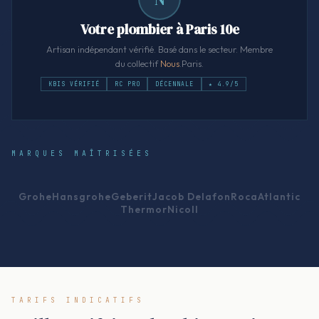
Votre plombier à Paris 10e
Artisan indépendant vérifié. Basé dans le secteur. Membre
du collectif
Nous
.Paris.
KBIS VÉRIFIÉ
RC PRO
DÉCENNALE
★ 4.9/5
MARQUES MAÎTRISÉES
Grohe
Hansgrohe
Geberit
Jacob Delafon
Roca
Atlantic
Thermor
Nicoll
TARIFS INDICATIFS