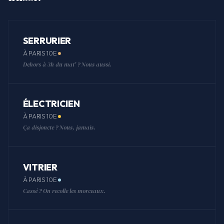
SERRURIER
À PARIS 10E
Dehors à 3h du mat' ? Nous aussi.
ÉLECTRICIEN
À PARIS 10E
Ça disjoncte ? Nous, jamais.
VITRIER
À PARIS 10E
Cassé ? On recolle les morceaux.