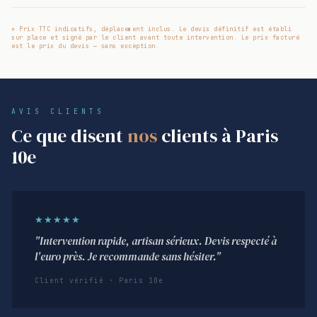
* Prix TTC indicatifs, déplacement inclus. Le devis définitif est établi
sur place et signé par le client avant toute intervention. Le prix facturé
est le prix du devis — sans exception.
AVIS CLIENTS
Ce que disent
nos
clients à Paris
10e
★★★★★
"Intervention rapide, artisan sérieux. Devis respecté à
l'euro près. Je recommande sans hésiter."
Client vérifié · Paris 10e