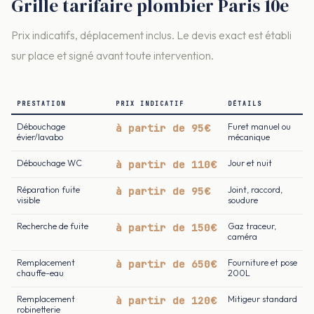
Grille tarifaire plombier Paris 10e
Prix indicatifs, déplacement inclus. Le devis exact est établi
sur place et signé avant toute intervention.
PRESTATION
PRIX INDICATIF
DÉTAILS
Débouchage
à partir de 95€
Furet manuel ou
évier/lavabo
mécanique
Débouchage WC
à partir de 110€
Jour et nuit
Réparation fuite
à partir de 95€
Joint, raccord,
visible
soudure
Recherche de fuite
à partir de 150€
Gaz traceur,
caméra
Remplacement
à partir de 650€
Fourniture et pose
chauffe-eau
200L
Remplacement
à partir de 120€
Mitigeur standard
robinetterie