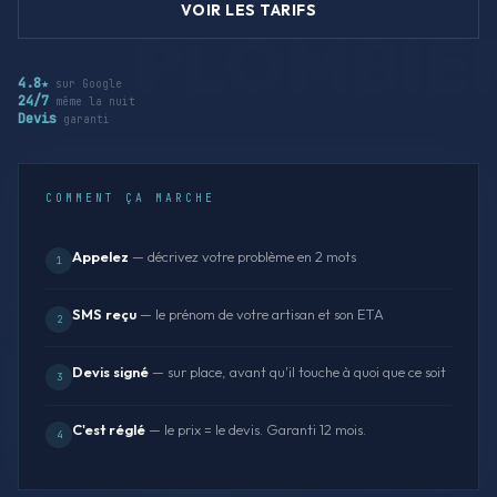
VOIR LES TARIFS
4.8★
sur Google
24/7
même la nuit
Devis
garanti
COMMENT ÇA MARCHE
Appelez
— décrivez votre problème en 2 mots
1
SMS reçu
— le prénom de votre artisan et son ETA
2
Devis signé
— sur place, avant qu'il touche à quoi que ce soit
3
C'est réglé
— le prix = le devis. Garanti 12 mois.
4