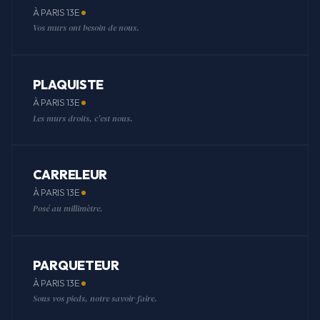
À PARIS 13E
Vos murs ont besoin de nous.
PLAQUISTE
À PARIS 13E
Les murs droits, c'est nous.
CARRELEUR
À PARIS 13E
Posé au millimètre.
PARQUETEUR
À PARIS 13E
Sous vos pieds, notre savoir-faire.