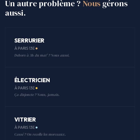
Un autre problème ?
Nous
gérons
aussi.
SERRURIER
À PARIS 13E
Dehors à 3h du mat' ? Nous aussi.
ÉLECTRICIEN
À PARIS 13E
Ça disjoncte ? Nous, jamais.
VITRIER
À PARIS 13E
Cassé ? On recolle les morceaux.