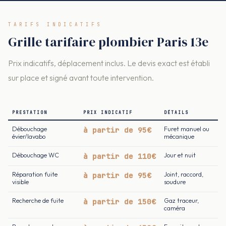
TARIFS INDICATIFS
Grille tarifaire plombier Paris 13e
Prix indicatifs, déplacement inclus. Le devis exact est établi
sur place et signé avant toute intervention.
PRESTATION
PRIX INDICATIF
DÉTAILS
Débouchage
à partir de 95€
Furet manuel ou
évier/lavabo
mécanique
Débouchage WC
à partir de 110€
Jour et nuit
Réparation fuite
à partir de 95€
Joint, raccord,
visible
soudure
Recherche de fuite
à partir de 150€
Gaz traceur,
caméra