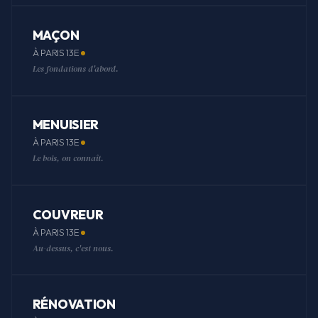
MAÇON
À PARIS 13E
Les fondations d'abord.
MENUISIER
À PARIS 13E
Le bois, on connaît.
COUVREUR
À PARIS 13E
Au-dessus, c'est nous.
RÉNOVATION