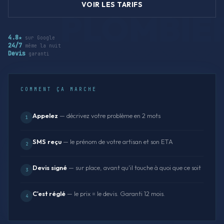
VOIR LES TARIFS
4.8★
sur Google
24/7
même la nuit
Devis
garanti
COMMENT ÇA MARCHE
Appelez
— décrivez votre problème en 2 mots
1
SMS reçu
— le prénom de votre artisan et son ETA
2
Devis signé
— sur place, avant qu'il touche à quoi que ce soit
3
C'est réglé
— le prix = le devis. Garanti 12 mois.
4