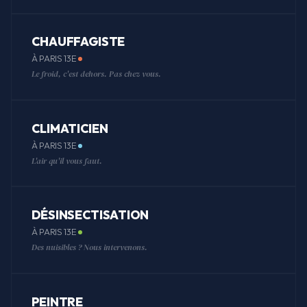
CHAUFFAGISTE
À PARIS 13E
Le froid, c'est dehors. Pas chez vous.
CLIMATICIEN
À PARIS 13E
L'air qu'il vous faut.
DÉSINSECTISATION
À PARIS 13E
Des nuisibles ? Nous intervenons.
PEINTRE