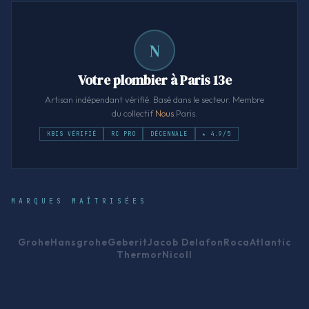
N
Votre plombier à Paris 13e
Artisan indépendant vérifié. Basé dans le secteur. Membre
du collectif
Nous
.Paris.
KBIS VÉRIFIÉ
RC PRO
DÉCENNALE
★ 4.9/5
MARQUES MAÎTRISÉES
Grohe
Hansgrohe
Geberit
Jacob Delafon
Roca
Atlantic
Thermor
Nicoll