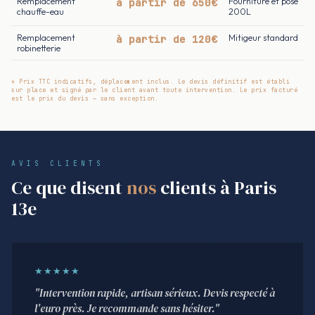
Remplacement
à partir de 650€
Fourniture et pose
chauffe-eau
200L
Remplacement
à partir de 120€
Mitigeur standard
robinetterie
* Prix TTC indicatifs, déplacement inclus. Le devis définitif est établi
sur place et signé par le client avant toute intervention. Le prix facturé
est le prix du devis — sans exception.
AVIS CLIENTS
Ce que disent
nos
clients à Paris
13e
★★★★★
"Intervention rapide, artisan sérieux. Devis respecté à
l'euro près. Je recommande sans hésiter."