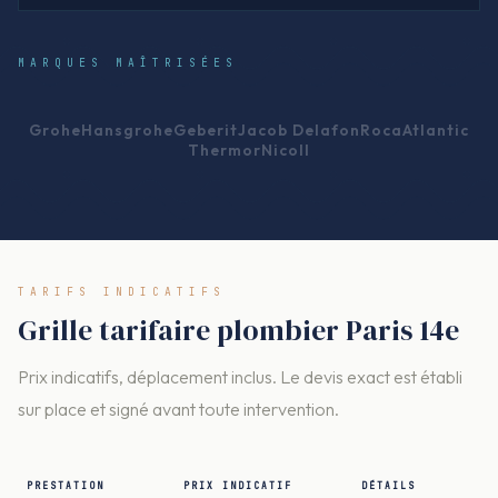
MARQUES MAÎTRISÉES
Grohe
Hansgrohe
Geberit
Jacob Delafon
Roca
Atlantic
Thermor
Nicoll
TARIFS INDICATIFS
Grille tarifaire plombier Paris 14e
Prix indicatifs, déplacement inclus. Le devis exact est établi
sur place et signé avant toute intervention.
PRESTATION
PRIX INDICATIF
DÉTAILS