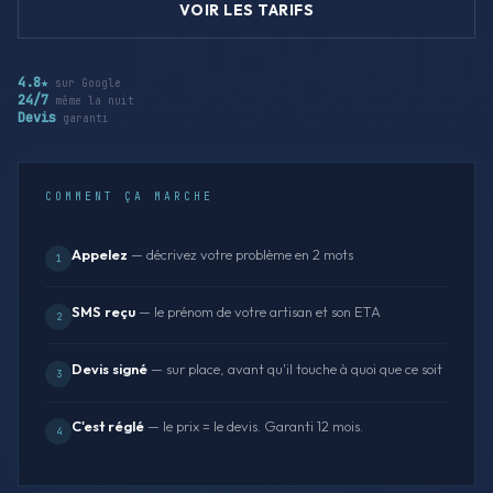
VOIR LES TARIFS
4.8★
sur Google
24/7
même la nuit
Devis
garanti
COMMENT ÇA MARCHE
Appelez
— décrivez votre problème en 2 mots
1
SMS reçu
— le prénom de votre artisan et son ETA
2
Devis signé
— sur place, avant qu'il touche à quoi que ce soit
3
C'est réglé
— le prix = le devis. Garanti 12 mois.
4