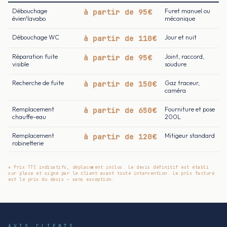
Débouchage
à partir de 95€
Furet manuel ou
évier/lavabo
mécanique
Débouchage WC
à partir de 110€
Jour et nuit
Réparation fuite
à partir de 95€
Joint, raccord,
visible
soudure
Recherche de fuite
à partir de 150€
Gaz traceur,
caméra
Remplacement
à partir de 650€
Fourniture et pose
chauffe-eau
200L
Remplacement
à partir de 120€
Mitigeur standard
robinetterie
* Prix TTC indicatifs, déplacement inclus. Le devis définitif est établi
sur place et signé par le client avant toute intervention. Le prix facturé
est le prix du devis — sans exception.
AVIS CLIENTS