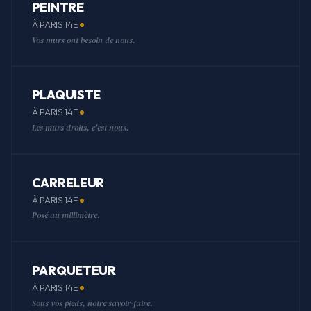
PEINTRE
À PARIS 14E
Vos murs ont besoin de nous.
PLAQUISTE
À PARIS 14E
Les murs droits, c'est nous.
CARRELEUR
À PARIS 14E
Posé au millimètre.
PARQUETEUR
À PARIS 14E
Sous vos pieds, notre savoir-faire.