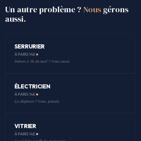
Un autre problème ?
Nous
gérons
aussi.
SERRURIER
À PARIS 14E
Dehors à 3h du mat' ? Nous aussi.
ÉLECTRICIEN
À PARIS 14E
Ça disjoncte ? Nous, jamais.
VITRIER
À PARIS 14E
Cassé ? On recolle les morceaux.