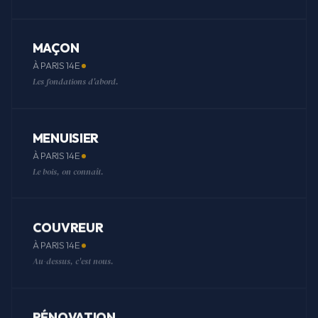
MAÇON
À PARIS 14E
Les fondations d'abord.
MENUISIER
À PARIS 14E
Le bois, on connaît.
COUVREUR
À PARIS 14E
Au-dessus, c'est nous.
RÉNOVATION