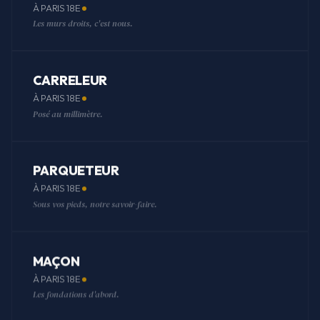
À PARIS 18E
Les murs droits, c'est nous.
CARRELEUR
À PARIS 18E
Posé au millimètre.
PARQUETEUR
À PARIS 18E
Sous vos pieds, notre savoir-faire.
MAÇON
À PARIS 18E
Les fondations d'abord.