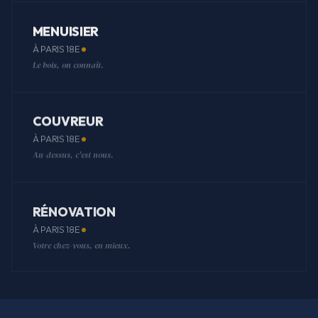
MENUISIER
À PARIS 18E
Le bois, on connaît.
COUVREUR
À PARIS 18E
Au-dessus, c'est nous.
RÉNOVATION
À PARIS 18E
Votre chez-vous, en mieux.