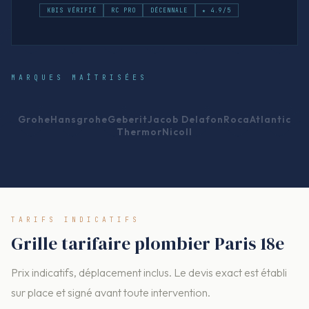
KBIS VÉRIFIÉ
RC PRO
DÉCENNALE
★ 4.9/5
MARQUES MAÎTRISÉES
Grohe
Hansgrohe
Geberit
Jacob Delafon
Roca
Atlantic
Thermor
Nicoll
TARIFS INDICATIFS
Grille tarifaire plombier Paris 18e
Prix indicatifs, déplacement inclus. Le devis exact est établi
sur place et signé avant toute intervention.