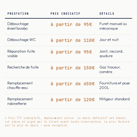
PRESTATION
PRIX INDICATIF
DÉTAILS
Débouchage
à partir de 95€
Furet manuel ou
évier/lavabo
mécanique
Débouchage WC
à partir de 110€
Jour et nuit
Réparation fuite
à partir de 95€
Joint, raccord,
visible
soudure
Recherche de fuite
à partir de 150€
Gaz traceur,
caméra
Remplacement
à partir de 650€
Fourniture et pose
chauffe-eau
200L
Remplacement
à partir de 120€
Mitigeur standard
robinetterie
* Prix TTC indicatifs, déplacement inclus. Le devis définitif est établi
sur place et signé par le client avant toute intervention. Le prix facturé
est le prix du devis — sans exception.