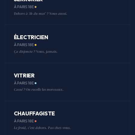
À PARIS 18E
Dehors à 3h du mat' ? Nous aussi.
ÉLECTRICIEN
À PARIS 18E
Ça disjoncte ? Nous, jamais.
VITRIER
À PARIS 18E
Cassé ? On recolle les morceaux.
CHAUFFAGISTE
À PARIS 18E
Le froid, c'est dehors. Pas chez vous.