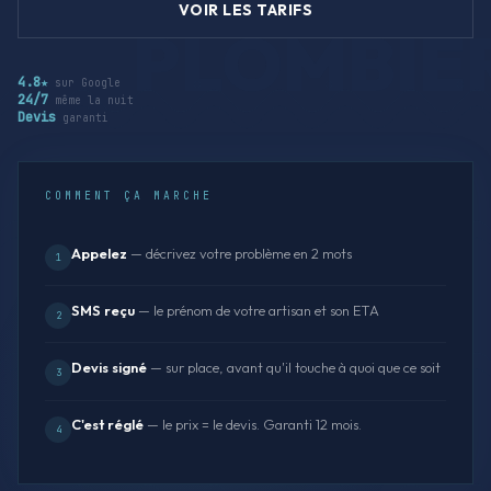
VOIR LES TARIFS
4.8★
sur Google
24/7
même la nuit
Devis
garanti
COMMENT ÇA MARCHE
Appelez
— décrivez votre problème en 2 mots
1
SMS reçu
— le prénom de votre artisan et son ETA
2
Devis signé
— sur place, avant qu'il touche à quoi que ce soit
3
C'est réglé
— le prix = le devis. Garanti 12 mois.
4