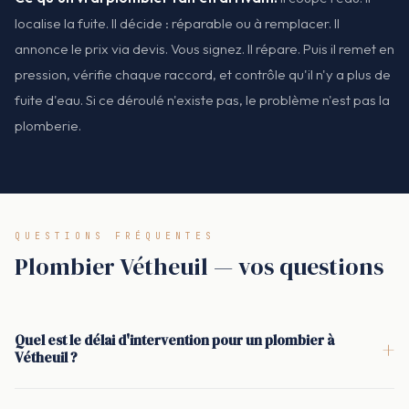
localise la fuite. Il décide : réparable ou à remplacer. Il
annonce le prix via devis. Vous signez. Il répare. Puis il remet en
pression, vérifie chaque raccord, et contrôle qu'il n'y a plus de
fuite d'eau. Si ce déroulé n'existe pas, le problème n'est pas la
plomberie.
QUESTIONS FRÉQUENTES
Plombier Vétheuil — vos questions
Quel est le délai d'intervention pour un plombier à
+
Vétheuil ?
En moyenne : 30 minutes pour qu'un plombier à Vétheuil
arrive sur place et coupe l'eau si nécessaire. Le délai exact