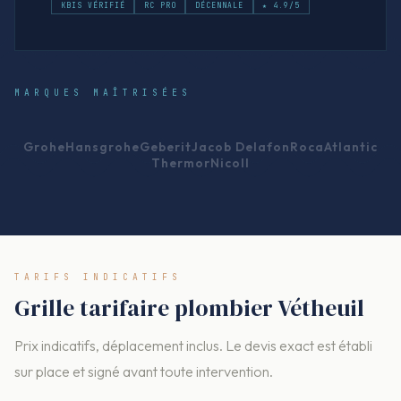
KBIS VÉRIFIÉ
RC PRO
DÉCENNALE
★ 4.9/5
MARQUES MAÎTRISÉES
Grohe
Hansgrohe
Geberit
Jacob Delafon
Roca
Atlantic
Thermor
Nicoll
TARIFS INDICATIFS
Grille tarifaire plombier Vétheuil
Prix indicatifs, déplacement inclus. Le devis exact est établi
sur place et signé avant toute intervention.