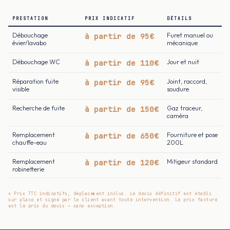
PRESTATION
PRIX INDICATIF
DÉTAILS
Débouchage
à partir de 95€
Furet manuel ou
évier/lavabo
mécanique
Débouchage WC
à partir de 110€
Jour et nuit
Réparation fuite
à partir de 95€
Joint, raccord,
visible
soudure
Recherche de fuite
à partir de 150€
Gaz traceur,
caméra
Remplacement
à partir de 650€
Fourniture et pose
chauffe-eau
200L
Remplacement
à partir de 120€
Mitigeur standard
robinetterie
* Prix TTC indicatifs, déplacement inclus. Le devis définitif est établi
sur place et signé par le client avant toute intervention. Le prix facturé
est le prix du devis — sans exception.