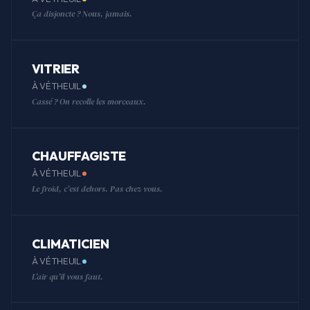
Ça disjoncte ? Nous, jamais.
VITRIER
À VÉTHEUIL
Cassé ? On recolle les morceaux.
CHAUFFAGISTE
À VÉTHEUIL
Le froid, c'est dehors. Pas chez vous.
CLIMATICIEN
À VÉTHEUIL
L'air qu'il vous faut.