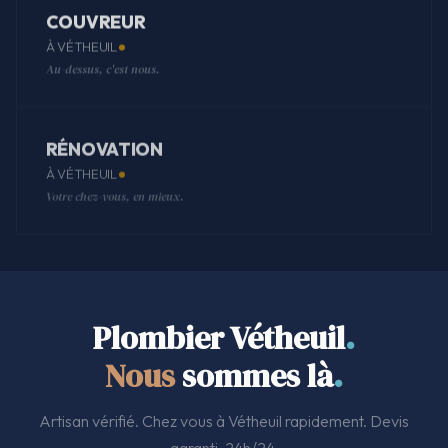
COUVREUR
À VÉTHEUIL
Au-dessus, c'est nous.
RÉNOVATION
À VÉTHEUIL
Votre chez-vous, en mieux.
Plombier Vétheuil
.
Nous
sommes là
.
Artisan vérifié. Chez vous à Vétheuil rapidement. Devis
garanti. 24h/24.