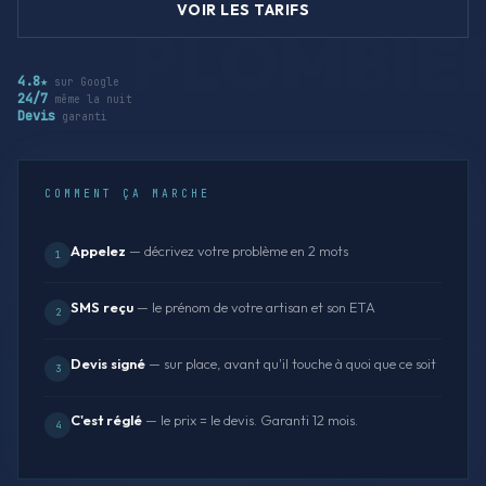
VOIR LES TARIFS
4.8★
sur Google
24/7
même la nuit
Devis
garanti
COMMENT ÇA MARCHE
Appelez
— décrivez votre problème en 2 mots
1
SMS reçu
— le prénom de votre artisan et son ETA
2
Devis signé
— sur place, avant qu'il touche à quoi que ce soit
3
C'est réglé
— le prix = le devis. Garanti 12 mois.
4