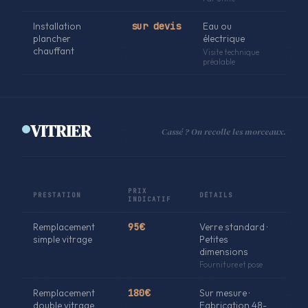
Installation
sur devis
Eau ou
plancher
électrique
chauffant
Visite technique
préalable
VITRIER
Cassé ? On recolle les morceaux.
PRIX
PRESTATION
DÉTAILS
INDICATIF
Remplacement
95€
Verre standard ·
simple vitrage
Petites
dimensions
Fourniture et pose
Remplacement
180€
Sur mesure ·
double vitrage
Fabrication 48-