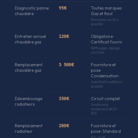
Diagnostic panne
95€
Toutes marques ·
chaudière
Gaz et fioul
Remise en route si
possible
Entretien annuel
120€
Obligatoire ·
chaudière gaz
Certificat fourni
Nettoyage, réglage,
contrôle
Remplacement
3 500€
Fourniture et
chaudière gaz
pose ·
Condensation
Aide MaPrimeRénov'
possible
Désembouage
350€
Circuit complet
radiateurs
Améliore le
rendement de 20-
30%
Remplacement
280€
Fourniture et
radiateur
pose · Standard
Par unité