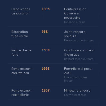
Débouchage
180€
Haute pression ·
canalisation
Caméra si
nécessaire
Diagnostic inclus
Réparation
95€
Joint, raccord,
fuite visible
soudure
Pièces courantes incluses
Recherche de
150€
Gaz traceur, caméra
fuite
thermique
Rapport pour assurance
Remplacement
650€
Fourniture et pose ·
chauffe-eau
200L
Évacuation ancien
incluse
Remplacement
120€
Mitigeur standard
robinetterie
Fourniture et pose