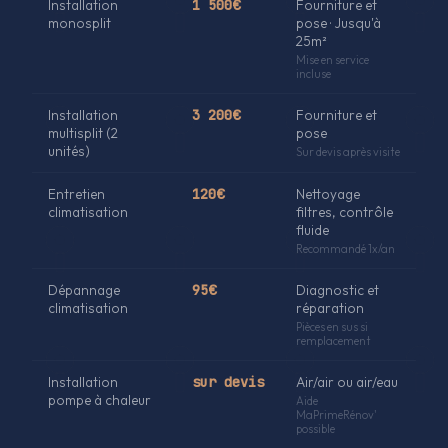
Installation
1 500€
Fourniture et
monosplit
pose · Jusqu'à
25m²
Mise en service
incluse
Installation
3 200€
Fourniture et
multisplit (2
pose
unités)
Sur devis après visite
Entretien
120€
Nettoyage
climatisation
filtres, contrôle
fluide
Recommandé 1x/an
Dépannage
95€
Diagnostic et
climatisation
réparation
Pièces en sus si
remplacement
Installation
sur devis
Air/air ou air/eau
pompe à chaleur
Aide
MaPrimeRénov'
possible