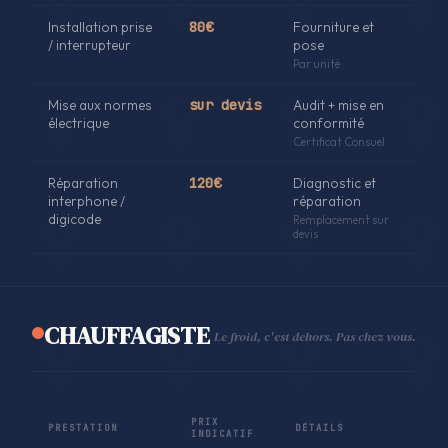
Installation prise
80€
Fourniture et
/ interrupteur
pose
Par unité
Mise aux normes
sur devis
Audit + mise en
électrique
conformité
Certificat Consuel
Réparation
120€
Diagnostic et
interphone /
réparation
digicode
Remplacement sur
devis
CHAUFFAGISTE
Le froid, c'est dehors. Pas chez vous.
PRIX
PRESTATION
DÉTAILS
INDICATIF