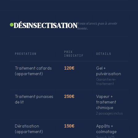
DÉSINSECTISATION
Vous n'avez pas à avoir
honte.
PRIX
PRESTATION
DÉTAILS
INDICATIF
Traitement cafards
120€
Gel +
(appartement)
pulvérisation
Garantie re-
traitement
Traitement punaises
250€
Vapeur +
de lit
traitement
chimique
2 passages inclus
Dératisation
150€
Appâts +
(appartement)
colmatage
Suivi à J+15