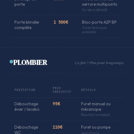
porte
serrure multipoints
Sur devis détaillé
Porte blindée
1 500€
Bloc-porte A2P BP
complète
Visite technique
préalable
PLOMBIER
Ça fuit ? Plus pour longtemps.
PRIX
PRESTATION
DÉTAILS
INDICATIF
Débouchage
95€
Furet manuel ou
évier / lavabo
mécanique
Résultat immédiat
Débouchage
110€
Furet ou pompe
WC
Jour et nuit