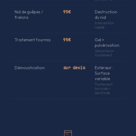
Nid de guêpes /
95€
Destruction
frelons
du nid
Intervention
rapide
Traitement fourmis
95€
Gel +
pulvérisation
Garantie re-
traitement
Démoustication
sur devis
Extérieur ·
Surface
variable
Traitement
larvicide +
adulticide