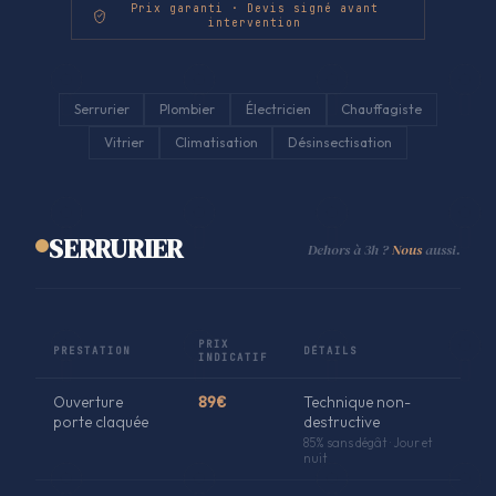
Prix garanti · Devis signé avant
intervention
Serrurier
Plombier
Électricien
Chauffagiste
Vitrier
Climatisation
Désinsectisation
SERRURIER
Dehors à 3h ?
Nous
aussi.
PRIX
PRESTATION
DÉTAILS
INDICATIF
Ouverture
89€
Technique non-
porte claquée
destructive
85% sans dégât · Jour et
nuit