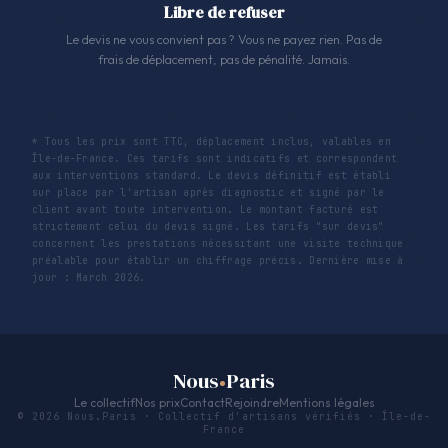
Libre de refuser
Le devis ne vous convient pas ? Vous ne payez rien. Pas de
frais de déplacement, pas de pénalité. Jamais.
* Tous les prix sont TTC, déplacement inclus, valables en
Île-de-France. Ces tarifs sont indicatifs et correspondent
aux interventions standard. Le devis définitif est établi
sur place par l'artisan après diagnostic et signé par le
client avant toute intervention. Le montant facturé est
strictement celui du devis signé. Les tarifs "sur devis"
concernent les prestations nécessitant une visite technique
préalable pour établir un chiffrage précis. Dernière mise à
jour : March 2026.
Nous
Paris
Le collectif
Nos prix
Contact
Rejoindre
Mentions légales
© 2026 Nous.Paris · Collectif d'artisans vérifiés · Île-de-
France