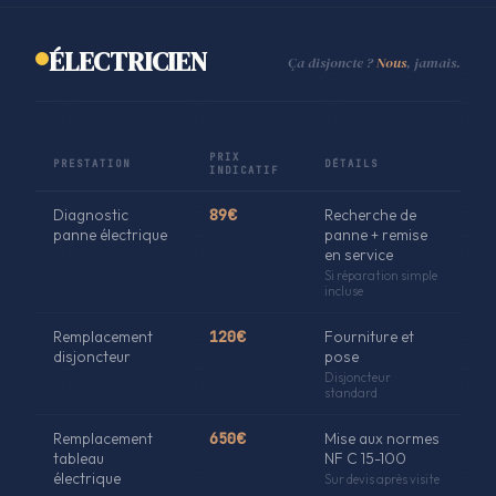
ÉLECTRICIEN
Ça disjoncte ?
Nous
, jamais.
PRIX
PRESTATION
DÉTAILS
INDICATIF
Diagnostic
89€
Recherche de
panne électrique
panne + remise
en service
Si réparation simple
incluse
Remplacement
120€
Fourniture et
disjoncteur
pose
Disjoncteur
standard
Remplacement
650€
Mise aux normes
tableau
NF C 15-100
électrique
Sur devis après visite