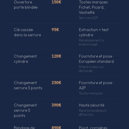
Ouverture
150€
Toutes marques ·
porte blindée
Fichet, Picard,
Vachette
Serrures A2P
Clé cassée
95€
Extraction + test
dans la serrure
cylindre
Remplacement si
endommagé
Changement
120€
Fourniture et pose ·
cylindre
Européen standard
Mise à niveau sur
demande
Changement
250€
Fourniture et pose ·
serrure 3 points
A2P
Toutes marques
Changement
390€
Haute sécurité
serrure 5
Recommandé post-
effraction
points
Blindage de
890€
Pivot, cornières,