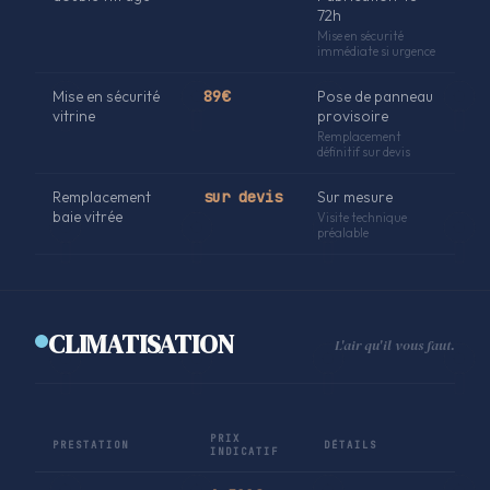
72h
Mise en sécurité
immédiate si urgence
Mise en sécurité
89€
Pose de panneau
vitrine
provisoire
Remplacement
définitif sur devis
Remplacement
sur devis
Sur mesure
baie vitrée
Visite technique
préalable
CLIMATISATION
L'air qu'il vous faut.
PRIX
PRESTATION
DÉTAILS
INDICATIF