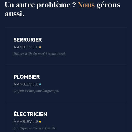
Un autre problème ?
Nous
gérons
aussi.
SERRURIER
À AMBLEVILLE
Dehors à 3h du mat' ? Nous aussi.
PLOMBIER
À AMBLEVILLE
Ça fuit ? Plus pour longtemps.
ÉLECTRICIEN
À AMBLEVILLE
Ça disjoncte ? Nous, jamais.