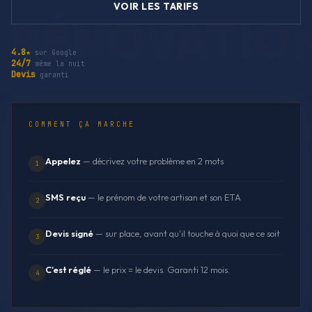
VOIR LES TARIFS
4.8★
sur Google
24/7
même la nuit
Devis
garanti
COMMENT ÇA MARCHE
Appelez
— décrivez votre problème en 2 mots
1
SMS reçu
— le prénom de votre artisan et son ETA
2
Devis signé
— sur place, avant qu'il touche à quoi que ce soit
3
C'est réglé
— le prix = le devis. Garanti 12 mois.
4