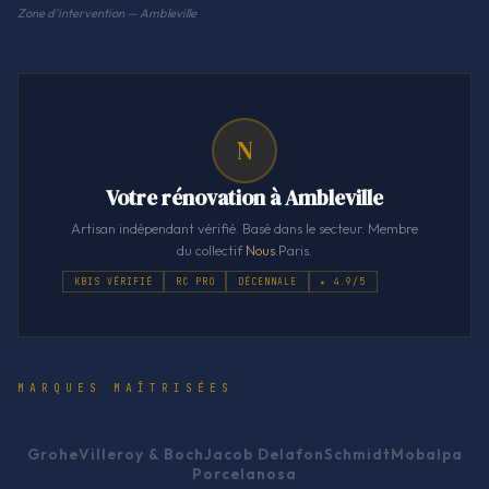
Zone d'intervention — Ambleville
N
Votre rénovation à Ambleville
Artisan indépendant vérifié. Basé dans le secteur. Membre
du collectif
Nous
.Paris.
KBIS VÉRIFIÉ
RC PRO
DÉCENNALE
★ 4.9/5
MARQUES MAÎTRISÉES
Grohe
Villeroy & Boch
Jacob Delafon
Schmidt
Mobalpa
Porcelanosa