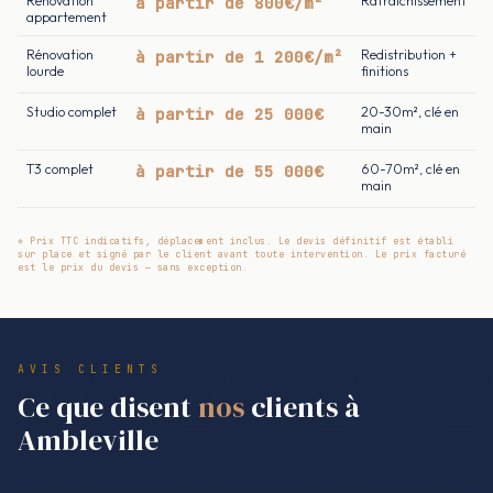
Rénovation
à partir de 800€/m²
Rafraîchissement
appartement
Rénovation
à partir de 1 200€/m²
Redistribution +
lourde
finitions
Studio complet
à partir de 25 000€
20-30m², clé en
main
T3 complet
à partir de 55 000€
60-70m², clé en
main
* Prix TTC indicatifs, déplacement inclus. Le devis définitif est établi
sur place et signé par le client avant toute intervention. Le prix facturé
est le prix du devis — sans exception.
AVIS CLIENTS
Ce que disent
nos
clients à
Ambleville