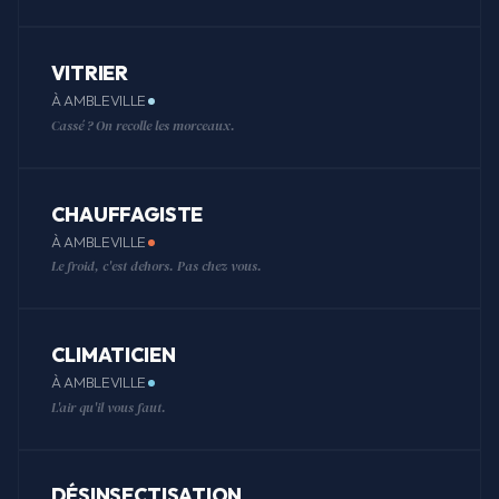
VITRIER
À AMBLEVILLE
Cassé ? On recolle les morceaux.
CHAUFFAGISTE
À AMBLEVILLE
Le froid, c'est dehors. Pas chez vous.
CLIMATICIEN
À AMBLEVILLE
L'air qu'il vous faut.
DÉSINSECTISATION