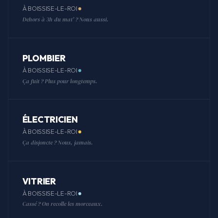
À BOISSISE-LE-ROI
Dehors à 3h du mat' ? Nous aussi.
PLOMBIER
À BOISSISE-LE-ROI
Ça fuit ? Plus pour longtemps.
ÉLECTRICIEN
À BOISSISE-LE-ROI
Ça disjoncte ? Nous, jamais.
VITRIER
À BOISSISE-LE-ROI
Cassé ? On recolle les morceaux.