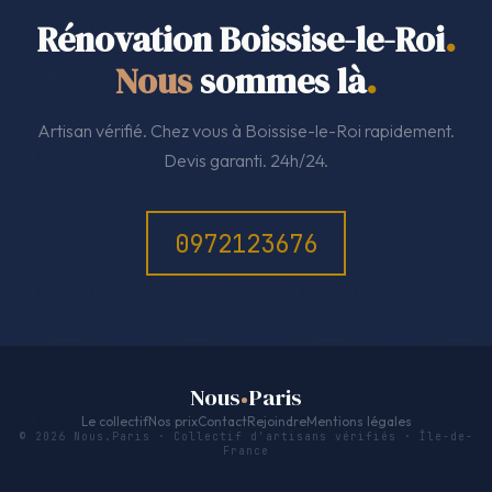
Rénovation Boissise-le-Roi
.
Nous
sommes là
.
Artisan vérifié. Chez vous à Boissise-le-Roi rapidement.
Devis garanti. 24h/24.
0972123676
Nous
Paris
Le collectif
Nos prix
Contact
Rejoindre
Mentions légales
© 2026 Nous.Paris · Collectif d'artisans vérifiés · Île-de-
France