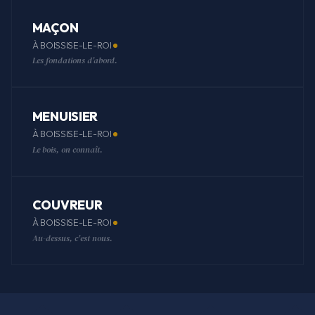
MAÇON
À BOISSISE-LE-ROI
Les fondations d'abord.
MENUISIER
À BOISSISE-LE-ROI
Le bois, on connaît.
COUVREUR
À BOISSISE-LE-ROI
Au-dessus, c'est nous.