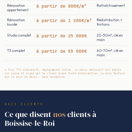
Rénovation
à partir de 800€/m²
Rafraîchissement
appartement
Rénovation
à partir de 1 200€/m²
Redistribution +
lourde
finitions
Studio complet
à partir de 25 000€
20-30m², clé en
main
T3 complet
à partir de 55 000€
60-70m², clé en
main
* Prix TTC indicatifs, déplacement inclus. Le devis définitif est établi
sur place et signé par le client avant toute intervention. Le prix facturé
est le prix du devis — sans exception.
AVIS CLIENTS
Ce que disent
nos
clients à
Boissise-le-Roi