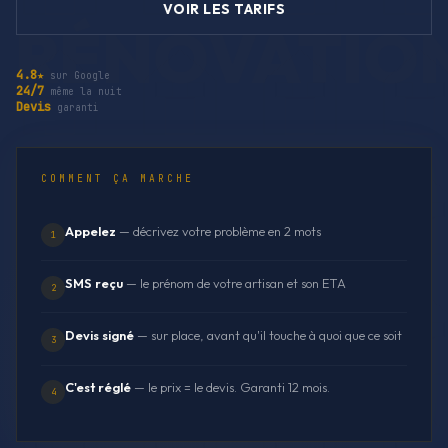
VOIR LES TARIFS
4.8★
sur Google
24/7
même la nuit
Devis
garanti
COMMENT ÇA MARCHE
Appelez
— décrivez votre problème en 2 mots
1
SMS reçu
— le prénom de votre artisan et son ETA
2
Devis signé
— sur place, avant qu'il touche à quoi que ce soit
3
C'est réglé
— le prix = le devis. Garanti 12 mois.
4