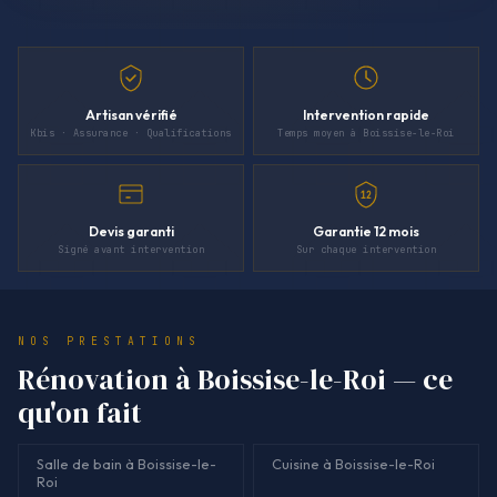
Artisan vérifié
Intervention rapide
Kbis · Assurance · Qualifications
Temps moyen à Boissise-le-Roi
12
Devis garanti
Garantie 12 mois
Signé avant intervention
Sur chaque intervention
NOS PRESTATIONS
Rénovation à Boissise-le-Roi — ce
qu'on fait
Salle de bain à Boissise-le-
Cuisine à Boissise-le-Roi
Roi