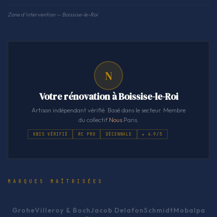
Zone d'intervention — Boissise-le-Roi
N
Votre rénovation à Boissise-le-Roi
Artisan indépendant vérifié. Basé dans le secteur. Membre
du collectif
Nous
.Paris.
KBIS VÉRIFIÉ
RC PRO
DÉCENNALE
★ 4.9/5
MARQUES MAÎTRISÉES
Grohe
Villeroy & Boch
Jacob Delafon
Schmidt
Mobalpa