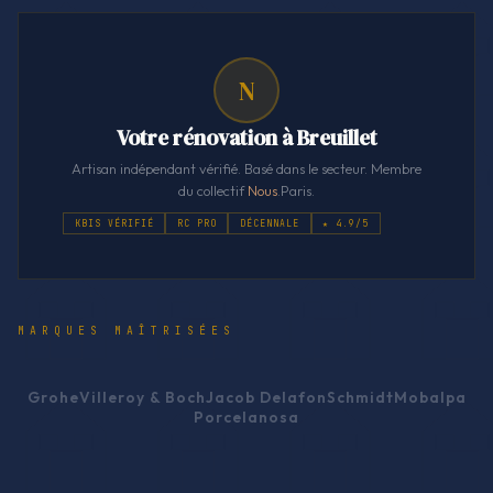
N
Votre rénovation à Breuillet
Artisan indépendant vérifié. Basé dans le secteur. Membre
du collectif
Nous
.Paris.
KBIS VÉRIFIÉ
RC PRO
DÉCENNALE
★ 4.9/5
MARQUES MAÎTRISÉES
Grohe
Villeroy & Boch
Jacob Delafon
Schmidt
Mobalpa
Porcelanosa