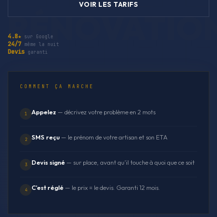
VOIR LES TARIFS
4.8★
sur Google
24/7
même la nuit
Devis
garanti
COMMENT ÇA MARCHE
Appelez
— décrivez votre problème en 2 mots
1
SMS reçu
— le prénom de votre artisan et son ETA
2
Devis signé
— sur place, avant qu'il touche à quoi que ce soit
3
C'est réglé
— le prix = le devis. Garanti 12 mois.
4