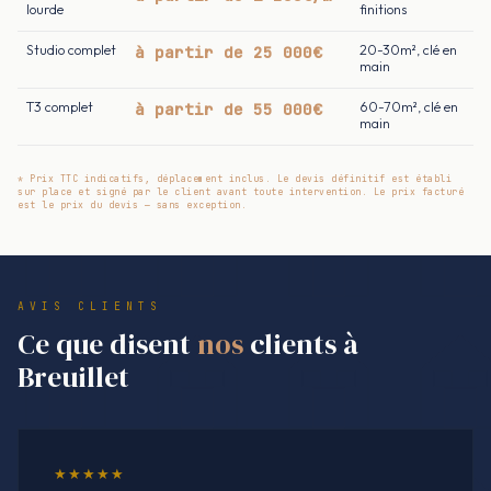
lourde
finitions
Studio complet
à partir de 25 000€
20-30m², clé en
main
T3 complet
à partir de 55 000€
60-70m², clé en
main
* Prix TTC indicatifs, déplacement inclus. Le devis définitif est établi
sur place et signé par le client avant toute intervention. Le prix facturé
est le prix du devis — sans exception.
AVIS CLIENTS
Ce que disent
nos
clients à
Breuillet
★★★★★