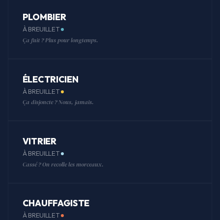
PLOMBIER
À BREUILLET
Ça fuit ? Plus pour longtemps.
ÉLECTRICIEN
À BREUILLET
Ça disjoncte ? Nous, jamais.
VITRIER
À BREUILLET
Cassé ? On recolle les morceaux.
CHAUFFAGISTE
À BREUILLET