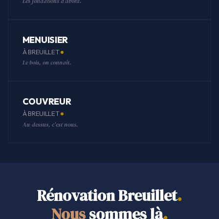
Les fondations d'abord.
MENUISIER
À BREUILLET
Le bois, on connaît.
COUVREUR
À BREUILLET
Au-dessus, c'est nous.
Rénovation Breuillet
.
Nous
sommes là
.