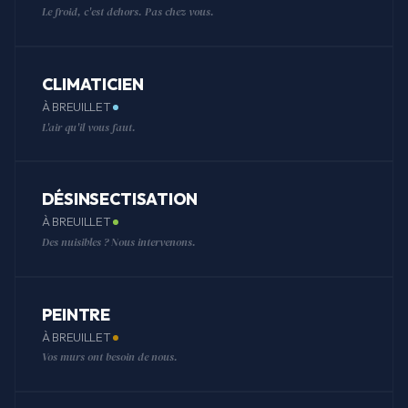
Le froid, c'est dehors. Pas chez vous.
CLIMATICIEN
À BREUILLET
L'air qu'il vous faut.
DÉSINSECTISATION
À BREUILLET
Des nuisibles ? Nous intervenons.
PEINTRE
À BREUILLET
Vos murs ont besoin de nous.