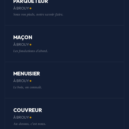
PARQUETEUR
À BROUY
Sous vos pieds, notre savoir-faire.
MAÇON
À BROUY
Les fondations d'abord.
MENUISIER
À BROUY
Le bois, on connaît.
COUVREUR
À BROUY
Au-dessus, c'est nous.