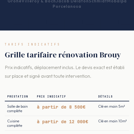
Grohe
Villeroy & Boch
Jacob Delafon
Schmidt
Mobalpa
Porcelanosa
TARIFS INDICATIFS
Grille tarifaire rénovation Brouy
Prix indicatifs, déplacement inclus. Le devis exact est établi
sur place et signé avant toute intervention.
PRESTATION
PRIX INDICATIF
DÉTAILS
Salle de bain
à partir de 8 500€
Clé en main 5m²
complète
Cuisine
à partir de 12 000€
Clé en main 10m²
complète