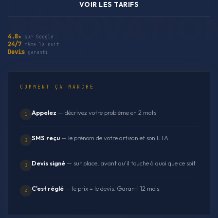
VOIR LES TARIFS
4.8★
sur Google
24/7
même la nuit
Devis
garanti
COMMENT ÇA MARCHE
Appelez
— décrivez votre problème en 2 mots
1
SMS reçu
— le prénom de votre artisan et son ETA
2
Devis signé
— sur place, avant qu'il touche à quoi que ce soit
3
C'est réglé
— le prix = le devis. Garanti 12 mois.
4