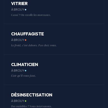
VITRIER
À BROUY
Cassé ? On recolle les morceaux.
CHAUFFAGISTE
À BROUY
Le froid, c'est dehors. Pas chez vous.
CLIMATICIEN
À BROUY
L'air qu'il vous faut.
DÉSINSECTISATION
À BROUY
Des nuisibles ? Nous intervenons.