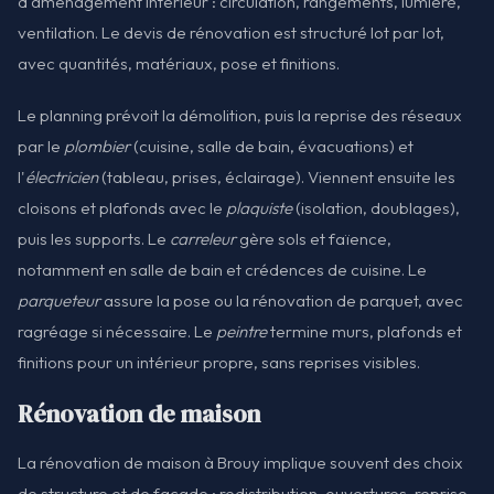
d'aménagement intérieur : circulation, rangements, lumière,
ventilation. Le devis de rénovation est structuré lot par lot,
avec quantités, matériaux, pose et finitions.
Le planning prévoit la démolition, puis la reprise des réseaux
par le
plombier
(cuisine, salle de bain, évacuations) et
l'
électricien
(tableau, prises, éclairage). Viennent ensuite les
cloisons et plafonds avec le
plaquiste
(isolation, doublages),
puis les supports. Le
carreleur
gère sols et faïence,
notamment en salle de bain et crédences de cuisine. Le
parqueteur
assure la pose ou la rénovation de parquet, avec
ragréage si nécessaire. Le
peintre
termine murs, plafonds et
finitions pour un intérieur propre, sans reprises visibles.
Rénovation de maison
La rénovation de maison à Brouy implique souvent des choix
de structure et de façade : redistribution, ouvertures, reprise