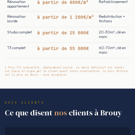
Rénovation
à partir de 800€/m²
Rafraîchissement
appartement
Rénovation
à partir de 1 200€/m²
Redistribution +
lourde
finitions
Studio complet
à partir de 25 000€
20-30m², clé en
main
T3 complet
à partir de 55 000€
60-70m², clé en
main
* Prix TTC indicatifs, déplacement inclus. Le devis définitif est établi
sur place et signé par le client avant toute intervention. Le prix facturé
est le prix du devis — sans exception.
AVIS CLIENTS
Ce que disent
nos
clients à Brouy