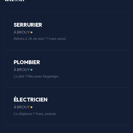
SERRURIER
À BROUY
Dehors à 3h du mat' ? Nous aussi.
PLOMBIER
À BROUY
Ça fuit ? Plus pour longtemps.
ÉLECTRICIEN
À BROUY
Ça disjoncte ? Nous, jamais.