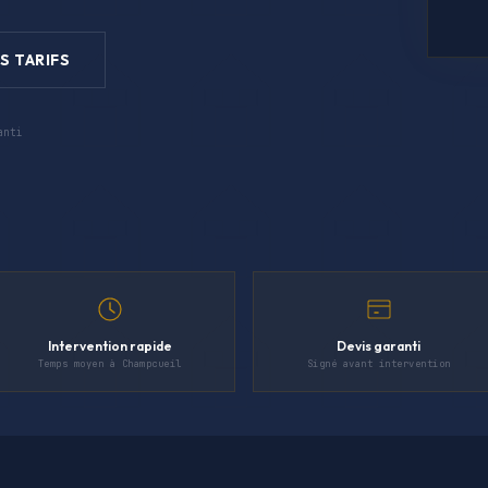
S TARIFS
anti
Intervention rapide
Devis garanti
Temps moyen à Champcueil
Signé avant intervention