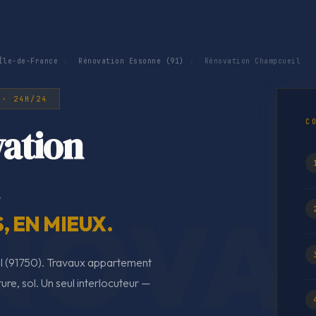
Île-de-France
›
Rénovation Essonne (91)
›
Rénovation Champcueil
 · 24H/24
C
ation
 EN MIEUX.
l (91750). Travaux appartement
ture, sol. Un seul interlocuteur —