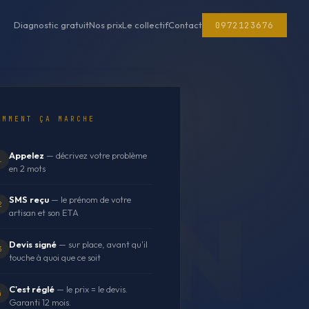
0972123676
Diagnostic gratuit
Nos prix
Le collectif
Contact
OMMENT ÇA MARCHE
Appelez
— décrivez votre problème
1
en 2 mots
SMS reçu
— le prénom de votre
2
artisan et son ETA
Devis signé
— sur place, avant qu'il
3
touche à quoi que ce soit
C'est réglé
— le prix = le devis.
4
Garanti 12 mois.