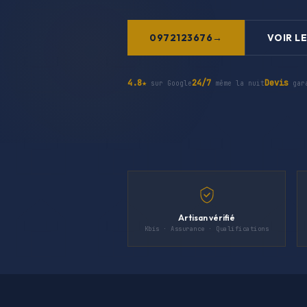
0972123676
VOIR LE
4.8★
24/7
Devis
sur Google
même la nuit
gar
Artisan vérifié
Kbis · Assurance · Qualifications