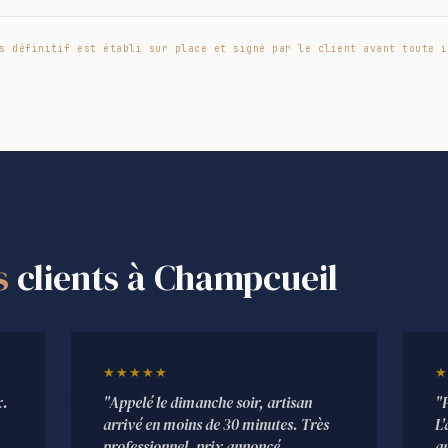
s définitif est établi sur place et signé par le client avant toute i
s
clients à Champcueil
★★★★★
★
x.
"Appelé le dimanche soir, artisan
"
arrivé en moins de 30 minutes. Très
L'
professionnel, prix annoncé
qu