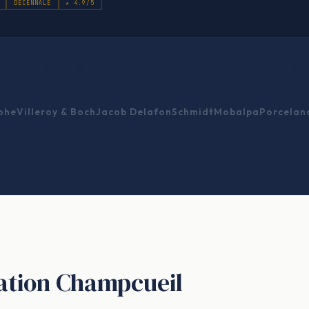
DÉCENNALE
★ 4.9/5
ohe
Villeroy & Boch
Jacob Delafon
Schmidt
Mobalpa
Porcelan
ovation Champcueil