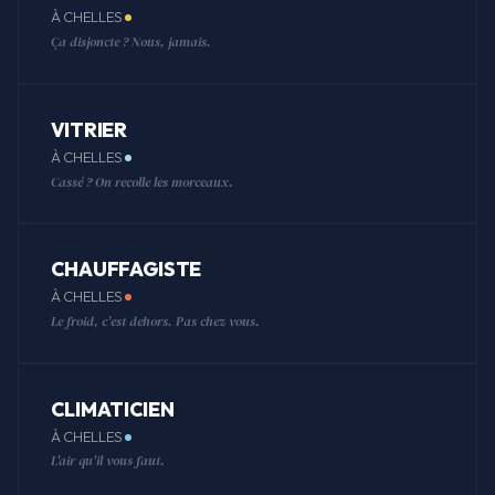
À CHELLES
Ça disjoncte ? Nous, jamais.
VITRIER
À CHELLES
Cassé ? On recolle les morceaux.
CHAUFFAGISTE
À CHELLES
Le froid, c'est dehors. Pas chez vous.
CLIMATICIEN
À CHELLES
L'air qu'il vous faut.