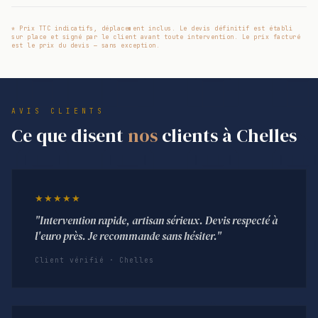
* Prix TTC indicatifs, déplacement inclus. Le devis définitif est établi
sur place et signé par le client avant toute intervention. Le prix facturé
est le prix du devis — sans exception.
AVIS CLIENTS
Ce que disent
nos
clients à Chelles
★★★★★
"Intervention rapide, artisan sérieux. Devis respecté à
l'euro près. Je recommande sans hésiter."
Client vérifié · Chelles