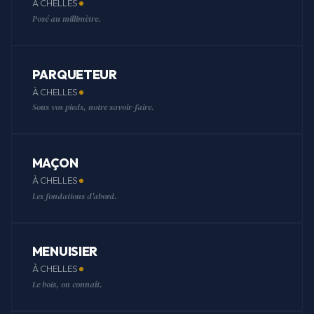
À CHELLES
Posé au millimètre.
PARQUETEUR
À CHELLES
Sous vos pieds, notre savoir-faire.
MAÇON
À CHELLES
Les fondations d'abord.
MENUISIER
À CHELLES
Le bois, on connaît.