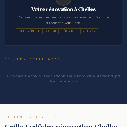
Votre rénovation à Chelles
Artisan indépendant vérifié. Basé dans le secteur. Membre
du collectif
Nous
.Paris.
KBIS VÉRIFIÉ
RC PRO
DÉCENNALE
★ 4.9/5
MARQUES MAÎTRISÉES
Grohe
Villeroy & Boch
Jacob Delafon
Schmidt
Mobalpa
Porcelanosa
TARIFS INDICATIFS
Grille tarifaire rénovation Chelles