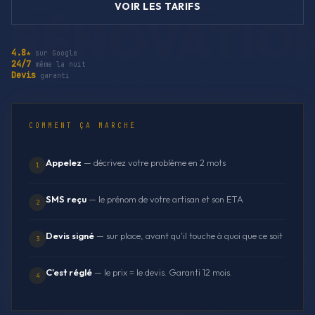
VOIR LES TARIFS
4.8★
sur Google
24/7
même la nuit
Devis
garanti
COMMENT ÇA MARCHE
Appelez
— décrivez votre problème en 2 mots
1
SMS reçu
— le prénom de votre artisan et son ETA
2
Devis signé
— sur place, avant qu'il touche à quoi que ce soit
3
C'est réglé
— le prix = le devis. Garanti 12 mois.
4