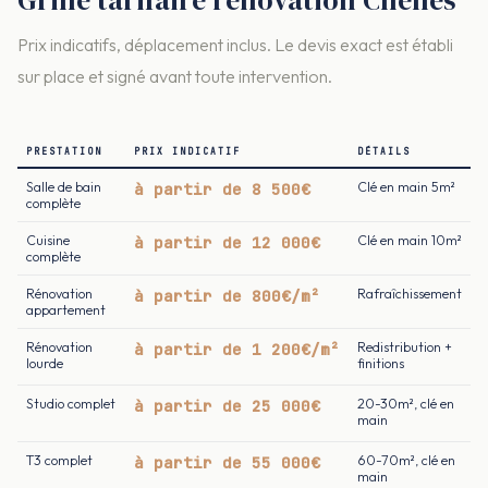
Prix indicatifs, déplacement inclus. Le devis exact est établi
sur place et signé avant toute intervention.
PRESTATION
PRIX INDICATIF
DÉTAILS
Salle de bain
à partir de 8 500€
Clé en main 5m²
complète
Cuisine
à partir de 12 000€
Clé en main 10m²
complète
Rénovation
à partir de 800€/m²
Rafraîchissement
appartement
Rénovation
à partir de 1 200€/m²
Redistribution +
lourde
finitions
Studio complet
à partir de 25 000€
20-30m², clé en
main
T3 complet
à partir de 55 000€
60-70m², clé en
main