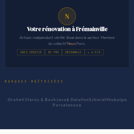
N
Votre rénovation à Frémainville
Artisan indépendant vérifié. Basé dans le secteur. Membre
du collectif
Nous
.Paris.
KBIS VÉRIFIÉ
RC PRO
DÉCENNALE
★ 4.9/5
MARQUES MAÎTRISÉES
Grohe
Villeroy & Boch
Jacob Delafon
Schmidt
Mobalpa
Porcelanosa