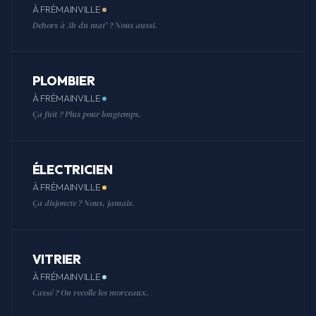
À FRÉMAINVILLE
Dehors à 3h du mat' ? Nous aussi.
PLOMBIER
À FRÉMAINVILLE
Ça fuit ? Plus pour longtemps.
ÉLECTRICIEN
À FRÉMAINVILLE
Ça disjoncte ? Nous, jamais.
VITRIER
À FRÉMAINVILLE
Cassé ? On recolle les morceaux.