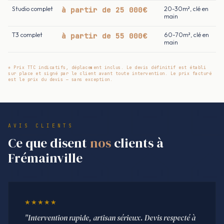
Studio complet
à partir de 25 000€
20-30m², clé en
main
T3 complet
à partir de 55 000€
60-70m², clé en
main
* Prix TTC indicatifs, déplacement inclus. Le devis définitif est établi
sur place et signé par le client avant toute intervention. Le prix facturé
est le prix du devis — sans exception.
AVIS CLIENTS
Ce que disent
nos
clients à
Frémainville
★★★★★
"Intervention rapide, artisan sérieux. Devis respecté à