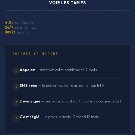
VOIR LES TARIFS
4.8★
sur Google
24/7
même la nuit
Devis
garanti
COMMENT ÇA MARCHE
Appelez
— décrivez votre problème en 2 mots
1
SMS reçu
— le prénom de votre artisan et son ETA
2
Devis signé
— sur place, avant qu'il touche à quoi que ce soit
3
C'est réglé
— le prix = le devis. Garanti 12 mois.
4