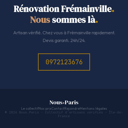
Rénovation Frémainville
.
Nous
sommes là
.
Artisan vérifié. Chez vous à Frémainville rapidement.
Devis garanti. 24h/24.
0972123676
Nous
Paris
Le collectif
Nos prix
Contact
Rejoindre
Mentions légales
© 2026 Nous.Paris · Collectif d'artisans vérifiés · Île-de-
France