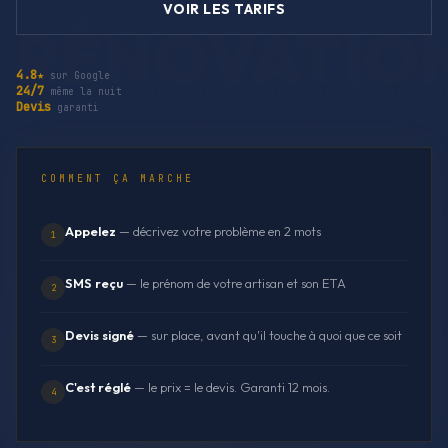
VOIR LES TARIFS
4.8★
sur Google
24/7
même la nuit
Devis
garanti
COMMENT ÇA MARCHE
Appelez
— décrivez votre problème en 2 mots
1
SMS reçu
— le prénom de votre artisan et son ETA
2
Devis signé
— sur place, avant qu'il touche à quoi que ce soit
3
C'est réglé
— le prix = le devis. Garanti 12 mois.
4