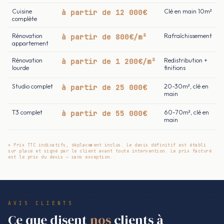
Cuisine
à partir de 12 000€
Clé en main 10m²
complète
Rénovation
à partir de 800€/m²
Rafraîchissement
appartement
Rénovation
à partir de 1 200€/m²
Redistribution +
lourde
finitions
Studio complet
à partir de 25 000€
20-30m², clé en
main
T3 complet
à partir de 55 000€
60-70m², clé en
main
* Prix TTC indicatifs, déplacement inclus. Le devis définitif est établi
sur place et signé par le client avant toute intervention. Le prix facturé
est le prix du devis — sans exception.
AVIS CLIENTS
Ce que disent
nos
clients à