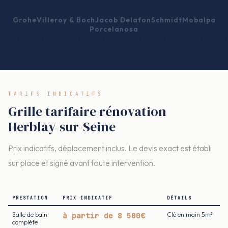
Grohe
Villeroy & Boch
Jacob Delafon
Schmidt
Mobalpa
Porcelanosa
TARIFS INDICATIFS
Grille tarifaire rénovation
Herblay-sur-Seine
Prix indicatifs, déplacement inclus. Le devis exact est établi
sur place et signé avant toute intervention.
PRESTATION
PRIX INDICATIF
DÉTAILS
Salle de bain
à partir de 8 500€
Clé en main 5m²
complète