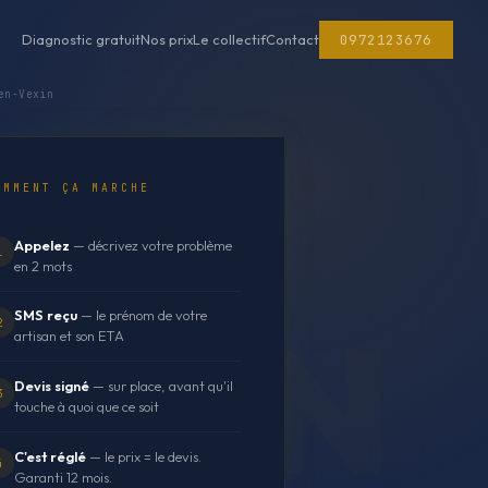
0972123676
Diagnostic gratuit
Nos prix
Le collectif
Contact
en-Vexin
OMMENT ÇA MARCHE
Appelez
— décrivez votre problème
1
en 2 mots
SMS reçu
— le prénom de votre
2
artisan et son ETA
Devis signé
— sur place, avant qu'il
3
touche à quoi que ce soit
C'est réglé
— le prix = le devis.
4
Garanti 12 mois.