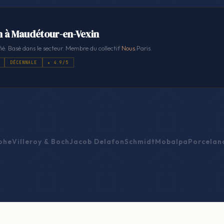
n à Maudétour-en-Vexin
ié. Basé dans le secteur. Membre du collectif
Nous
.Paris.
DÉCENNALE
★ 4.9/5
ohe
Villeroy & Boch
Jacob Delafon
Schmidt
Mobalpa
Porcelan