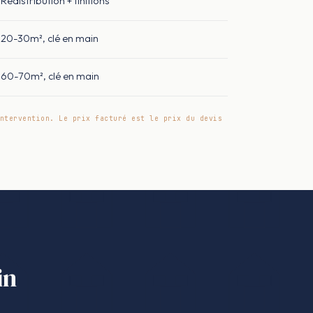
Redistribution + finitions
20-30m², clé en main
60-70m², clé en main
ntervention. Le prix facturé est le prix du devis
in