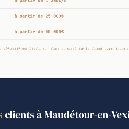
à partir de 1 200€/m²
à partir de 25 000€
à partir de 55 000€
s définitif est établi sur place et signé par le client avant toute i
s
clients à Maudétour-en-Vex