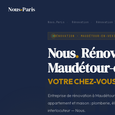
Nous
Paris
Nous.Paris
›
Rénovation
›
Rénovation 
RÉNOVATION · MAUDÉTOUR-EN-VEX
Nous
.
Rénov
Maudétour-
VOTRE CHEZ-VOUS,
Entreprise de rénovation à Maudétour
appartement et maison : plomberie, élec
interlocuteur — Nous.