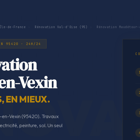
Île-de-France
›
Rénovation Val-d'Oise (95)
›
Rénovation Maudétour-
IN 95420 · 24H/24
C
ation
en-Vexin
 EN MIEUX.
-en-Vexin (95420). Travaux
tricité, peinture, sol. Un seul