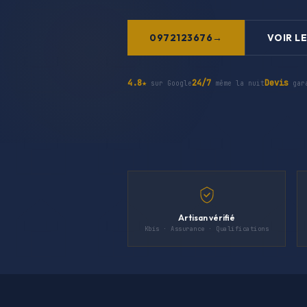
0972123676
VOIR LE
4.8★
24/7
Devis
sur Google
même la nuit
gar
Artisan vérifié
Kbis · Assurance · Qualifications