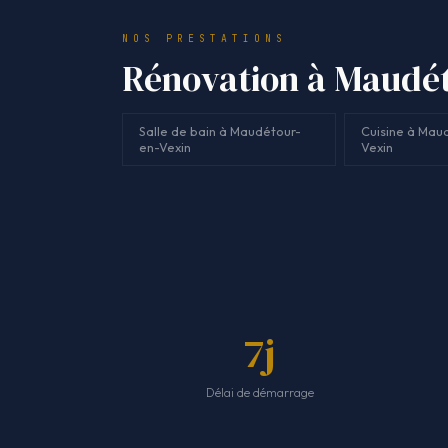
NOS PRESTATIONS
Rénovation à Maudéto
Salle de bain à Maudétour-
Cuisine à Mau
en-Vexin
Vexin
7j
Délai de démarrage