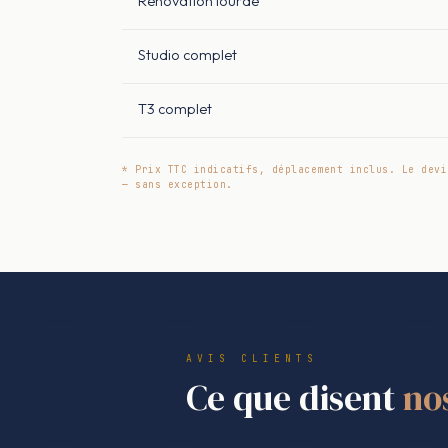
Rénovation lourde
Studio complet
T3 complet
* Prix TTC indicatifs, déplacement inclus. Le devi
— sans exception.
AVIS CLIENTS
Ce que disent
no