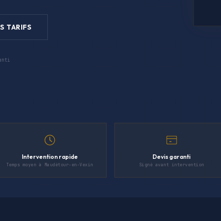
S TARIFS
anti
Intervention rapide
Devis garanti
Temps moyen à Maudétour-en-Vexin
Signé avant intervention