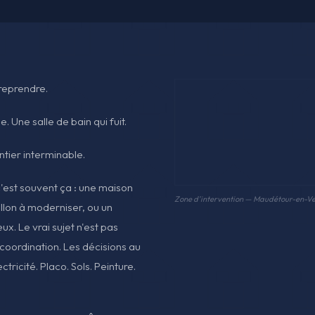
 reprendre.
. Une salle de bain qui fuit.
tier interminable.
'est souvent ça : une maison
Zone d'intervention — Maudétour-en-Ve
illon à moderniser, ou un
x. Le vrai sujet n'est pas
 coordination. Les décisions au
ricité. Placo. Sols. Peinture.