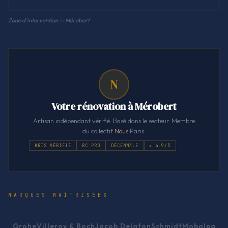
Zone d'intervention — Mérobert
N
Votre rénovation à Mérobert
Artisan indépendant vérifié. Basé dans le secteur. Membre
du collectif
Nous
.Paris.
KBIS VÉRIFIÉ
RC PRO
DÉCENNALE
★ 4.9/5
MARQUES MAÎTRISÉES
Grohe
Villeroy & Boch
Jacob Delafon
Schmidt
Mobalpa