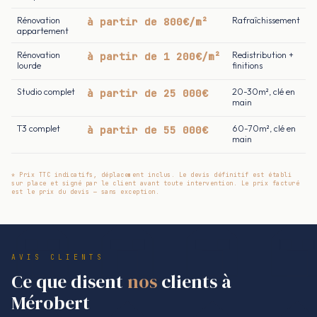
Rénovation
à partir de 800€/m²
Rafraîchissement
appartement
Rénovation
à partir de 1 200€/m²
Redistribution +
lourde
finitions
Studio complet
à partir de 25 000€
20-30m², clé en
main
T3 complet
à partir de 55 000€
60-70m², clé en
main
* Prix TTC indicatifs, déplacement inclus. Le devis définitif est établi
sur place et signé par le client avant toute intervention. Le prix facturé
est le prix du devis — sans exception.
AVIS CLIENTS
Ce que disent
nos
clients à
Mérobert