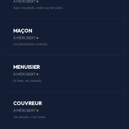
À MÉROBERT
Sous vos pieds, notre savoir-faire.
MAÇON
À MÉROBERT
Les fondations d'abord.
MENUISIER
À MÉROBERT
Le bois, on connaît.
COUVREUR
À MÉROBERT
Au-dessus, c'est nous.