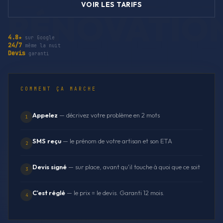
VOIR LES TARIFS
4.8★
sur Google
24/7
même la nuit
Devis
garanti
COMMENT ÇA MARCHE
Appelez
— décrivez votre problème en 2 mots
1
SMS reçu
— le prénom de votre artisan et son ETA
2
Devis signé
— sur place, avant qu'il touche à quoi que ce soit
3
C'est réglé
— le prix = le devis. Garanti 12 mois.
4