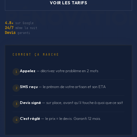
VOIR LES TARIFS
4.8★
sur Google
24/7
même la nuit
Devis
garanti
COMMENT ÇA MARCHE
Appelez
— décrivez votre problème en 2 mots
1
SMS reçu
— le prénom de votre artisan et son ETA
2
Devis signé
— sur place, avant qu'il touche à quoi que ce soit
3
C'est réglé
— le prix = le devis. Garanti 12 mois.
4