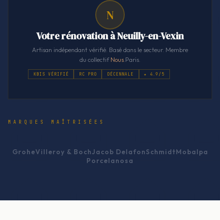
N
Votre rénovation à Neuilly-en-Vexin
Artisan indépendant vérifié. Basé dans le secteur. Membre
du collectif
Nous
.Paris.
KBIS VÉRIFIÉ
RC PRO
DÉCENNALE
★ 4.9/5
MARQUES MAÎTRISÉES
Grohe
Villeroy & Boch
Jacob Delafon
Schmidt
Mobalpa
Porcelanosa