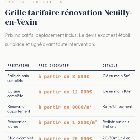
TARIFS INDICATIFS
Grille tarifaire rénovation Neuilly-
en-Vexin
Prix indicatifs, déplacement inclus. Le devis exact est établi
sur place et signé avant toute intervention.
PRESTATION
PRIX INDICATIF
DÉTAILS
Salle de bain
à partir de 8 500€
Clé en main 5m²
complète
Cuisine
à partir de 12 000€
Clé en main 10m²
complète
Rénovation
à partir de 800€/m²
Rafraîchissement
appartement
Rénovation
à partir de 1 200€/m²
Redistribution +
lourde
finitions
Studio complet
à partir de 25 000€
20-30m², clé en