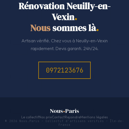
Rénovation Neuilly-en-
Vexin
.
Nous
sommes là
.
Artisan vérifié. Chez vous à Neuilly-en-Vexin
rapidement. Devis garanti. 24h/24.
0972123676
Nous
Paris
Le collectif
Nos prix
Contact
Rejoindre
Mentions légales
© 2026 Nous.Paris · Collectif d'artisans vérifiés · Île-de-
France