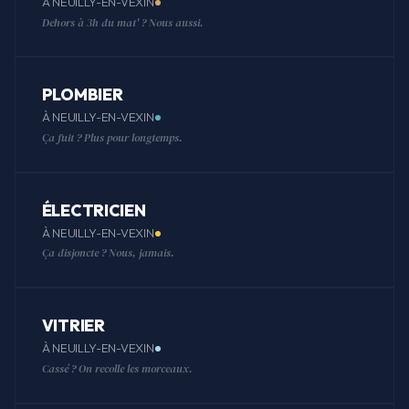
À NEUILLY-EN-VEXIN
Dehors à 3h du mat' ? Nous aussi.
PLOMBIER
À NEUILLY-EN-VEXIN
Ça fuit ? Plus pour longtemps.
ÉLECTRICIEN
À NEUILLY-EN-VEXIN
Ça disjoncte ? Nous, jamais.
VITRIER
À NEUILLY-EN-VEXIN
Cassé ? On recolle les morceaux.