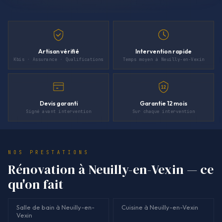
Artisan vérifié
Intervention rapide
Kbis · Assurance · Qualifications
Temps moyen à Neuilly-en-Vexin
12
Devis garanti
Garantie 12 mois
Signé avant intervention
Sur chaque intervention
NOS PRESTATIONS
Rénovation à Neuilly-en-Vexin — ce
qu'on fait
Salle de bain à Neuilly-en-
Cuisine à Neuilly-en-Vexin
Vexin