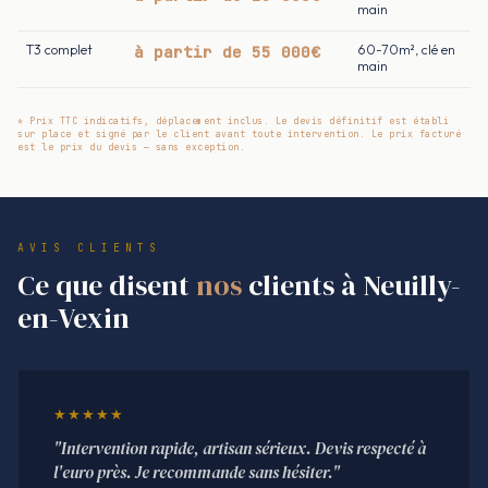
main
T3 complet
à partir de 55 000€
60-70m², clé en
main
* Prix TTC indicatifs, déplacement inclus. Le devis définitif est établi
sur place et signé par le client avant toute intervention. Le prix facturé
est le prix du devis — sans exception.
AVIS CLIENTS
Ce que disent
nos
clients à Neuilly-
en-Vexin
★★★★★
"Intervention rapide, artisan sérieux. Devis respecté à
l'euro près. Je recommande sans hésiter."