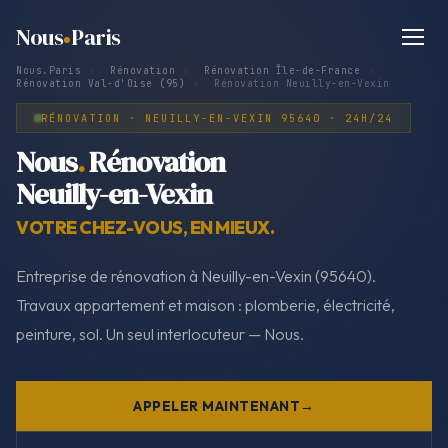
Nous
Paris
Nous.Paris
›
Rénovation
›
Rénovation Île-de-France
›
Rénovation Val-d'Oise (95)
›
Rénovation Neuilly-en-Vexin
RÉNOVATION · NEUILLY-EN-VEXIN 95640 · 24H/24
Nous
.
Rénovation
Neuilly-en-Vexin
VOTRE CHEZ-VOUS, EN MIEUX.
Entreprise de rénovation à Neuilly-en-Vexin (95640).
Travaux appartement et maison : plomberie, électricité,
peinture, sol. Un seul interlocuteur — Nous.
APPELER MAINTENANT