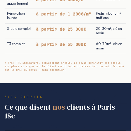
appartement
Rénovation
à partir de 1 200€/m²
Redistribution +
lourde
finitions
Studio complet
à partir de 25 000€
20-30m², clé en
main
T3 complet
à partir de 55 000€
60-70m², clé en
main
* Prix TTC indicatifs, déplacement inclus. Le devis définitif est établi
sur place et signé par le client avant toute intervention. Le prix facturé
est le prix du devis — sans exception.
AVIS CLIENTS
Ce que disent
nos
clients à Paris
18e