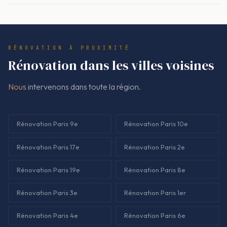
réserves et reprises. Les documents doivent correspondre
MaPrimeRénov', les CEE et l'éco-PTZ peuvent s'appliquer. Le
aux travaux réellement réalisés dans l'appartement ou la
point clé, c'est un descriptif technique cohérent (isolation,
maison.
ventilation, chauffage, menuiseries) et des devis conformes
RÉNOVATION À PROXIMITÉ
aux exigences des dispositifs. Les démarches se préparent
Rénovation dans les villes voisines
en amont du chantier.
Nous
intervenons dans toute la région.
Rénovation Paris 9e
Rénovation Paris 10e
Rénovation Paris 17e
Rénovation Paris 2e
Rénovation Paris 19e
Rénovation Paris 8e
Rénovation Paris 3e
Rénovation Paris 1er
Rénovation Paris 4e
Rénovation Paris 6e