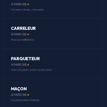
À PARIS 18E
Les murs droits, c'est nous.
CARRELEUR
À PARIS 18E
Posé au millimètre.
PARQUETEUR
À PARIS 18E
Sous vos pieds, notre savoir-faire.
MAÇON
À PARIS 18E
Les fondations d'abord.