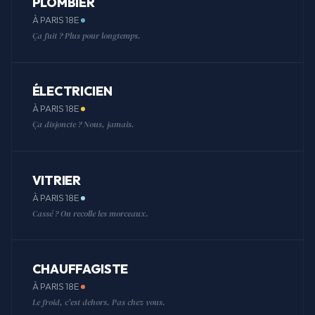
PLOMBIER
À PARIS 18E
Ça fuit ? Plus pour longtemps.
ÉLECTRICIEN
À PARIS 18E
Ça disjoncte ? Nous, jamais.
VITRIER
À PARIS 18E
Cassé ? On recolle les morceaux.
CHAUFFAGISTE
À PARIS 18E
Le froid, c'est dehors. Pas chez vous.