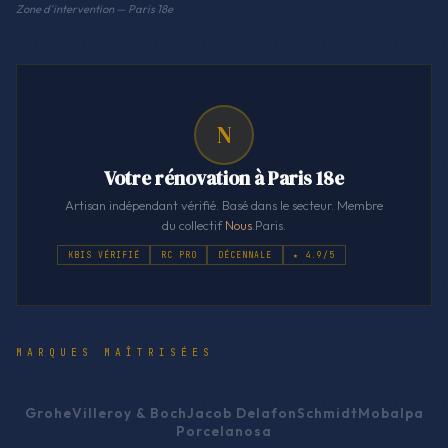
Zone d'intervention — Paris 18e
N
Votre rénovation à Paris 18e
Artisan indépendant vérifié. Basé dans le secteur. Membre
du collectif
Nous
.Paris.
KBIS VÉRIFIÉ
RC PRO
DÉCENNALE
★ 4.9/5
MARQUES MAÎTRISÉES
Grohe
Villeroy & Boch
Jacob Delafon
Schmidt
Mobalpa
Porcelanosa