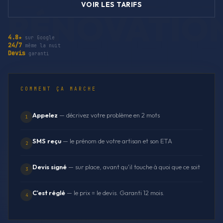
VOIR LES TARIFS
4.8★
sur Google
24/7
même la nuit
Devis
garanti
COMMENT ÇA MARCHE
Appelez
— décrivez votre problème en 2 mots
1
SMS reçu
— le prénom de votre artisan et son ETA
2
Devis signé
— sur place, avant qu'il touche à quoi que ce soit
3
C'est réglé
— le prix = le devis. Garanti 12 mois.
4