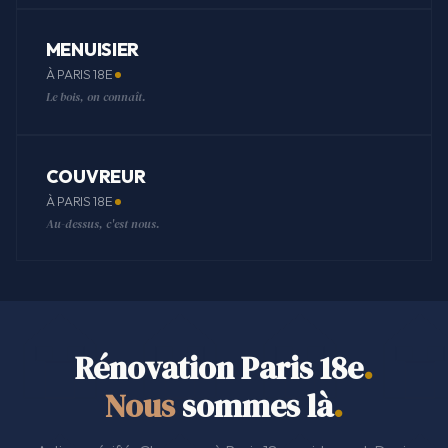
MENUISIER
À PARIS 18E
Le bois, on connaît.
COUVREUR
À PARIS 18E
Au-dessus, c'est nous.
Rénovation Paris 18e
.
Nous
sommes là
.