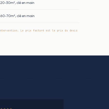
20-30m², clé en main
60-70m², clé en main
ntervention. Le prix facturé est le prix du devis