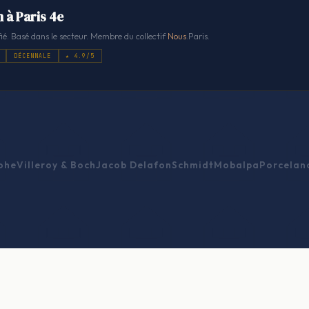
 à Paris 4e
ié. Basé dans le secteur. Membre du collectif
Nous
.Paris.
DÉCENNALE
★ 4.9/5
ohe
Villeroy & Boch
Jacob Delafon
Schmidt
Mobalpa
Porcelan