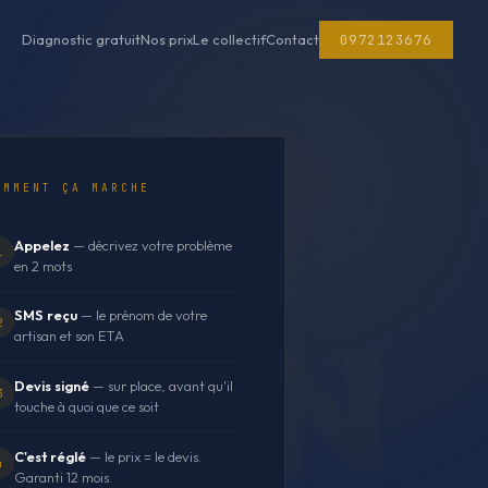
0972123676
Diagnostic gratuit
Nos prix
Le collectif
Contact
OMMENT ÇA MARCHE
Appelez
— décrivez votre problème
1
en 2 mots
SMS reçu
— le prénom de votre
2
artisan et son ETA
Devis signé
— sur place, avant qu'il
3
touche à quoi que ce soit
C'est réglé
— le prix = le devis.
4
Garanti 12 mois.