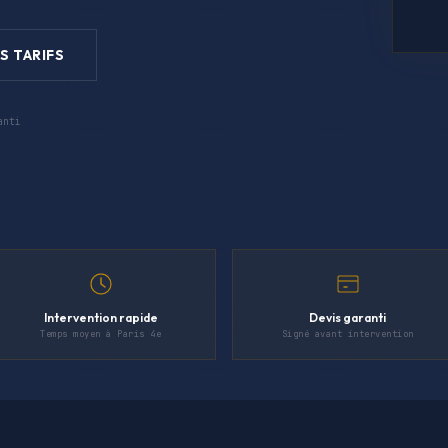
S TARIFS
anti
Intervention rapide
Devis garanti
Temps moyen à Paris 4e
Signé avant intervention