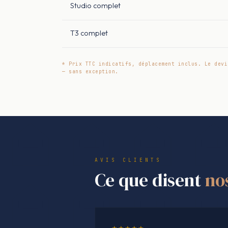
Studio complet
T3 complet
* Prix TTC indicatifs, déplacement inclus. Le devi
— sans exception.
AVIS CLIENTS
Ce que disent
no