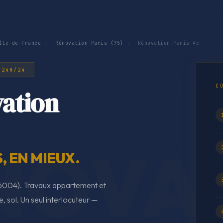
Île-de-France
›
Rénovation Paris (75)
›
Rénovation Paris 4e
 24H/24
C
ation
 EN MIEUX.
(75004). Travaux appartement et
e, sol. Un seul interlocuteur —