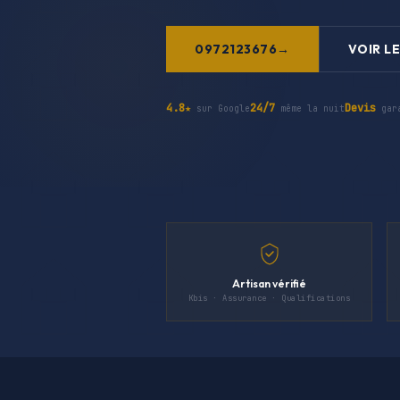
0972123676
VOIR LE
4.8★
24/7
Devis
sur Google
même la nuit
gar
Artisan vérifié
Kbis · Assurance · Qualifications