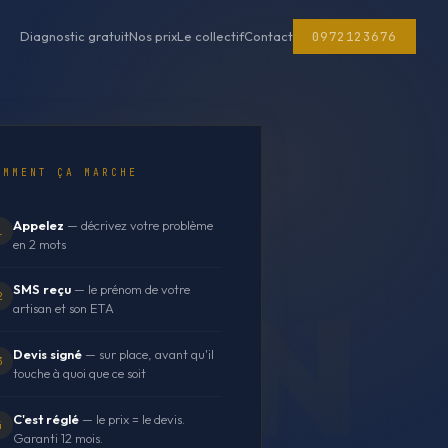
0972123676
Diagnostic gratuit
Nos prix
Le collectif
Contact
OMMENT ÇA MARCHE
Appelez
— décrivez votre problème
1
en 2 mots
SMS reçu
— le prénom de votre
2
artisan et son ETA
Devis signé
— sur place, avant qu'il
3
touche à quoi que ce soit
C'est réglé
— le prix = le devis.
4
Garanti 12 mois.