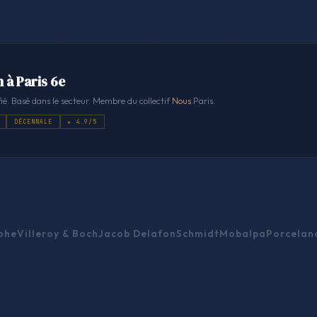
 à Paris 6e
ié. Basé dans le secteur. Membre du collectif
Nous
.Paris.
DÉCENNALE
★ 4.9/5
ohe
Villeroy & Boch
Jacob Delafon
Schmidt
Mobalpa
Porcelan