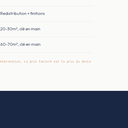
Redistribution + finitions
20-30m², clé en main
60-70m², clé en main
ntervention. Le prix facturé est le prix du devis