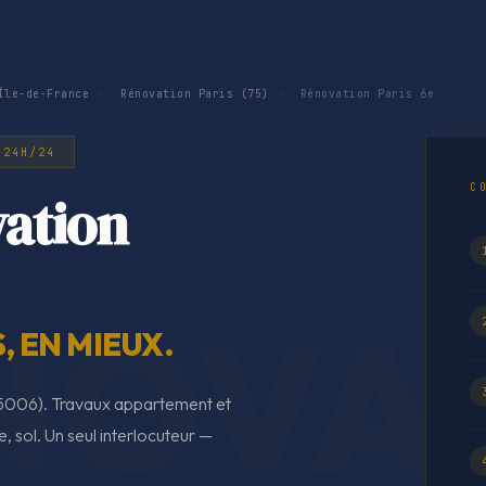
Île-de-France
›
Rénovation Paris (75)
›
Rénovation Paris 6e
 24H/24
C
ation
 EN MIEUX.
(75006). Travaux appartement et
e, sol. Un seul interlocuteur —