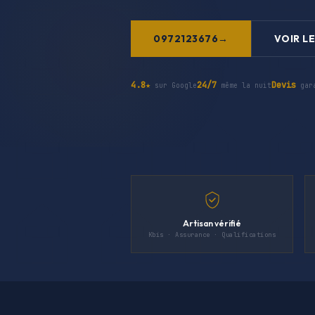
0972123676
VOIR LE
4.8★
24/7
Devis
sur Google
même la nuit
gar
Artisan vérifié
Kbis · Assurance · Qualifications