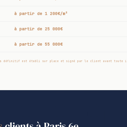
à partir de 1 200€/m²
à partir de 25 000€
à partir de 55 000€
s définitif est établi sur place et signé par le client avant toute i
s
clients à Paris 6e