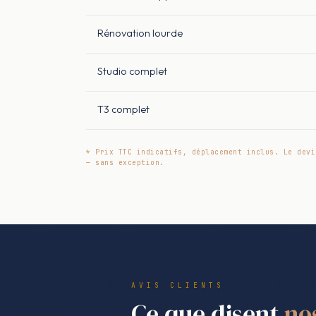
Rénovation lourde
Studio complet
T3 complet
* Prix TTC indicatifs, déplacement inclus. Le devi
— sans exception.
AVIS CLIENTS
Ce que disent
no