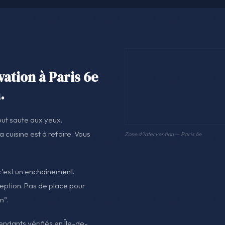
vation à Paris 6e
.
out saute aux yeux.
La cuisine est à refaire. Vous
Zone d'intervention — Paris 6e
 c'est un enchaînement.
ception. Pas de place pour
n”.
pendants vérifiés en Île-de-