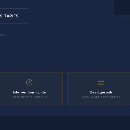
S TARIFS
anti
Intervention rapide
Devis garanti
Temps moyen à Paris 6e
Signé avant intervention