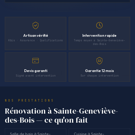
Artisan vérifié
Intervention rapide
Kbis · Assurance · Qualifications
Temps moyen à Sainte-Geneviève-
des-Bois
12
Devis garanti
Garantie 12 mois
Signé avant intervention
Sur chaque intervention
NOS PRESTATIONS
Rénovation à Sainte-Geneviève-
des-Bois — ce qu'on fait
Salle de bain à Sainte-
Cuisine à Sainte-