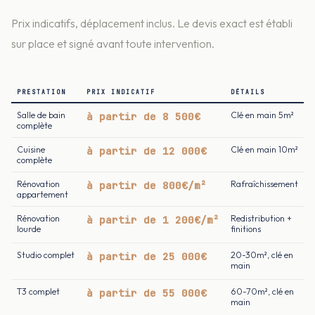
Prix indicatifs, déplacement inclus. Le devis exact est établi
sur place et signé avant toute intervention.
PRESTATION
PRIX INDICATIF
DÉTAILS
Salle de bain
à partir de 8 500€
Clé en main 5m²
complète
Cuisine
à partir de 12 000€
Clé en main 10m²
complète
Rénovation
à partir de 800€/m²
Rafraîchissement
appartement
Rénovation
à partir de 1 200€/m²
Redistribution +
lourde
finitions
Studio complet
à partir de 25 000€
20-30m², clé en
main
T3 complet
à partir de 55 000€
60-70m², clé en
main