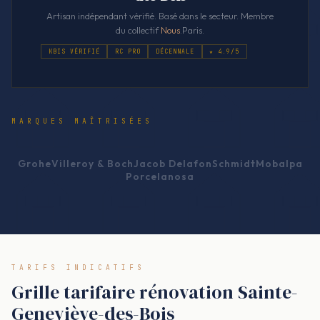
Artisan indépendant vérifié. Basé dans le secteur. Membre
du collectif
Nous
.Paris.
KBIS VÉRIFIÉ
RC PRO
DÉCENNALE
★ 4.9/5
MARQUES MAÎTRISÉES
Grohe
Villeroy & Boch
Jacob Delafon
Schmidt
Mobalpa
Porcelanosa
TARIFS INDICATIFS
Grille tarifaire rénovation Sainte-
Geneviève-des-Bois