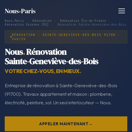
Nous
Paris
Nous.Paris
›
Rénovation
›
Rénovation Île-de-France
›
Rénovation Essonne (91)
›
Rénovation Sainte-Geneviève-des-Bois
RÉNOVATION · SAINTE-GENEVIÈVE-DES-BOIS 91700 ·
24H/24
Nous
.
Rénovation
Sainte-Geneviève-des-Bois
VOTRE CHEZ-VOUS, EN MIEUX.
Entreprise de rénovation à Sainte-Geneviève-des-Bois
(91700). Travaux appartement et maison : plomberie,
électricité, peinture, sol. Un seul interlocuteur — Nous.
APPELER MAINTENANT