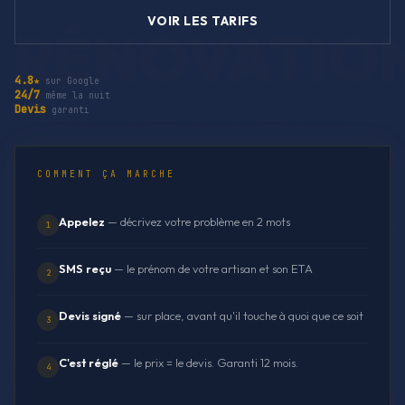
VOIR LES TARIFS
4.8★
sur Google
24/7
même la nuit
Devis
garanti
COMMENT ÇA MARCHE
Appelez
— décrivez votre problème en 2 mots
1
SMS reçu
— le prénom de votre artisan et son ETA
2
Devis signé
— sur place, avant qu'il touche à quoi que ce soit
3
C'est réglé
— le prix = le devis. Garanti 12 mois.
4