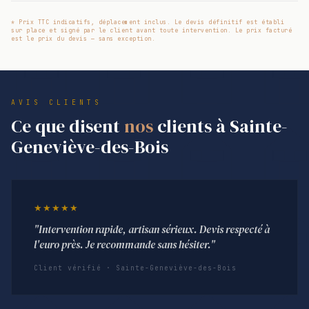
* Prix TTC indicatifs, déplacement inclus. Le devis définitif est établi
sur place et signé par le client avant toute intervention. Le prix facturé
est le prix du devis — sans exception.
AVIS CLIENTS
Ce que disent
nos
clients à Sainte-
Geneviève-des-Bois
★★★★★
"Intervention rapide, artisan sérieux. Devis respecté à
l'euro près. Je recommande sans hésiter."
Client vérifié · Sainte-Geneviève-des-Bois