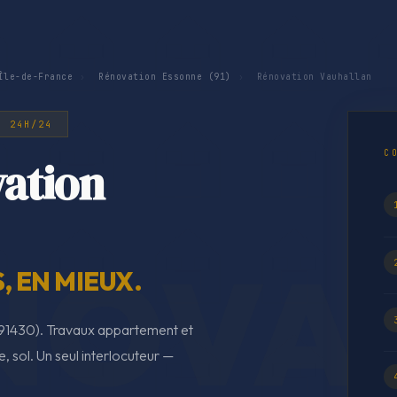
Île-de-France
›
Rénovation Essonne (91)
›
Rénovation Vauhallan
· 24H/24
C
ation
 EN MIEUX.
(91430). Travaux appartement et
e, sol. Un seul interlocuteur —