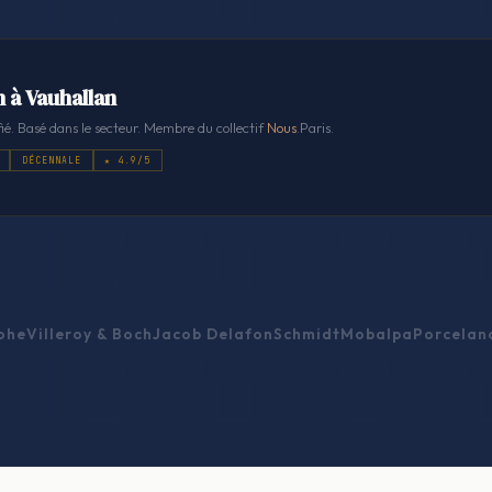
n à Vauhallan
ié. Basé dans le secteur. Membre du collectif
Nous
.Paris.
DÉCENNALE
★ 4.9/5
ohe
Villeroy & Boch
Jacob Delafon
Schmidt
Mobalpa
Porcelan