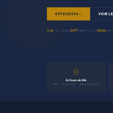
0972123676
VOIR LE
4.8★
24/7
Devis
sur Google
même la nuit
gar
Artisan vérifié
Kbis · Assurance · Qualifications