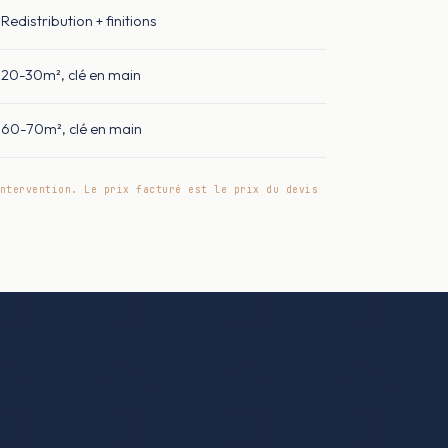
Redistribution + finitions
20-30m², clé en main
60-70m², clé en main
ntervention. Le prix facturé est le prix du devis