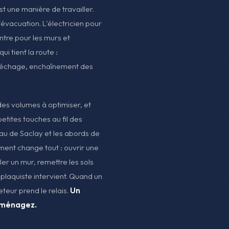
est une manière de travailler.
'évacuation. L'électricien pour
intre pour les murs et
ui tient la route :
échage, enchaînement des
des volumes à optimiser, et
petites touches au fil des
eau de Saclay et les abords de
ment change tout : ouvrir une
ler un mur, remettre les sols
 plaquiste intervient. Quand un
eteur prend le relais.
Un
mménagez.