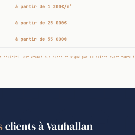
à partir de 1 200€/m²
à partir de 25 000€
à partir de 55 000€
s définitif est établi sur place et signé par le client avant toute i
s
clients à Vauhallan