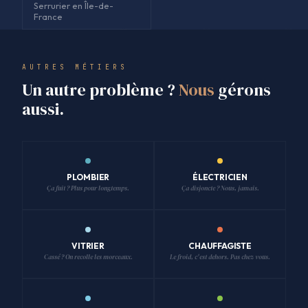
Serrurier en Île-de-
France
AUTRES MÉTIERS
Un autre problème ?
Nous
gérons
aussi.
PLOMBIER
ÉLECTRICIEN
Ça fuit ? Plus pour longtemps.
Ça disjoncte ? Nous, jamais.
VITRIER
CHAUFFAGISTE
Cassé ? On recolle les morceaux.
Le froid, c'est dehors. Pas chez vous.