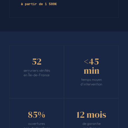
à partir de 1 500€
52
<45
min
serruriers vérifiés
en Île-de-France
temps moyen
d'intervention
85%
12 mois
ouvertures
de garantie