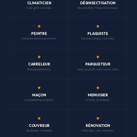
CLIMATICIEN
DÉSINSECTISATION
L'air qu'il vous faut.
Des nuisibles ? Nous intervenons.
PEINTRE
PLAQUISTE
Vos murs ont besoin de nous.
Les murs droits, c'est nous.
CARRELEUR
PARQUETEUR
Posé au millimètre.
Sous vos pieds, notre savoir-faire.
MAÇON
MENUISIER
Les fondations d'abord.
Le bois, on connaît.
COUVREUR
RÉNOVATION
Au-dessus, c'est nous.
Votre chez-vous, en mieux.