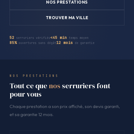
NOS PRESTATIONS
TROUVER MA VILLE
52
<45 min
serruriers vérifiés
temps moyen
85%
12 mois
ouvertures sans dégât
de garantie
NOS PRESTATIONS
Tout ce que
nos
serruriers font
pour vous
Chaque prestation a son prix affiché, son devis garanti,
et sa garantie 12 mois.