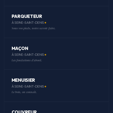
PARQUETEUR
À SEINE-SAINT-DENIS
Sous vos pieds, notre savoir-faire.
MAÇON
À SEINE-SAINT-DENIS
Les fondations d'abord.
MENUISIER
À SEINE-SAINT-DENIS
Le bois, on connaît.
COUVREUR