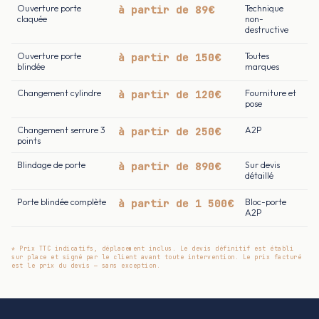
Ouverture porte
à partir de 89€
Technique
claquée
non-
destructive
Ouverture porte
à partir de 150€
Toutes
blindée
marques
Changement cylindre
à partir de 120€
Fourniture et
pose
Changement serrure 3
à partir de 250€
A2P
points
Blindage de porte
à partir de 890€
Sur devis
détaillé
Porte blindée complète
à partir de 1 500€
Bloc-porte
A2P
* Prix TTC indicatifs, déplacement inclus. Le devis définitif est établi
sur place et signé par le client avant toute intervention. Le prix facturé
est le prix du devis — sans exception.