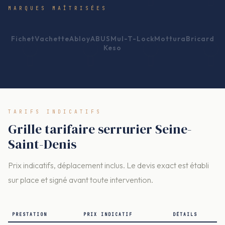
MARQUES MAÎTRISÉES
Fichet
Vachette
Abloy
ABUS
Mul-T-Lock
Mottura
Bricard
Keso
TARIFS INDICATIFS
Grille tarifaire serrurier Seine-
Saint-Denis
Prix indicatifs, déplacement inclus. Le devis exact est établi
sur place et signé avant toute intervention.
PRESTATION
PRIX INDICATIF
DÉTAILS