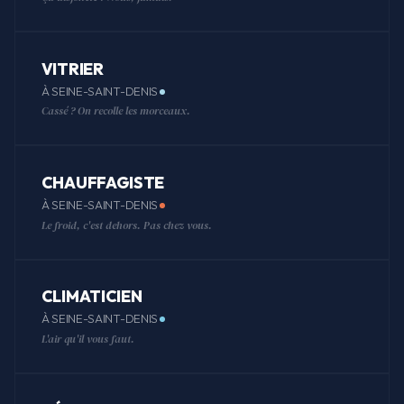
VITRIER
À SEINE-SAINT-DENIS
Cassé ? On recolle les morceaux.
CHAUFFAGISTE
À SEINE-SAINT-DENIS
Le froid, c'est dehors. Pas chez vous.
CLIMATICIEN
À SEINE-SAINT-DENIS
L'air qu'il vous faut.