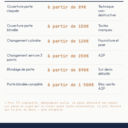
Ouverture porte
à partir de 89€
Technique
claquée
non-
destructive
Ouverture porte
à partir de 150€
Toutes
blindée
marques
Changement cylindre
à partir de 120€
Fourniture et
pose
Changement serrure 3
à partir de 250€
A2P
points
Blindage de porte
à partir de 890€
Sur devis
détaillé
Porte blindée complète
à partir de 1 500€
Bloc-porte
A2P
* Prix TTC indicatifs, déplacement inclus. Le devis définitif est établi
sur place et signé par le client avant toute intervention. Le prix facturé
est le prix du devis — sans exception.