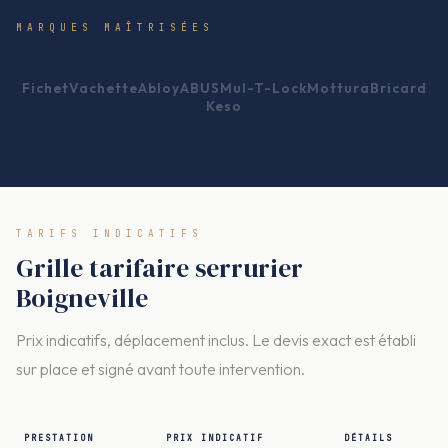
MARQUES MAÎTRISÉES
Fichet
Vachette
Abloy
ABUS
Mul-T-Lock
Mottura
Bricard
Keso
TARIFS INDICATIFS
Grille tarifaire serrurier
Boigneville
Prix indicatifs, déplacement inclus. Le devis exact est établi
sur place et signé avant toute intervention.
PRESTATION
PRIX INDICATIF
DÉTAILS