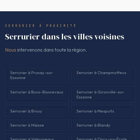
porte, à la serrure ou au cylindre. Le montant facturé
correspond au devis signé. Si une option technique doit être
envisagée, elle est expliquée et validée avant toute
SERRURIER À PROXIMITÉ
modification.
Serrurier dans les villes voisines
Nous
intervenons dans toute la région.
Serrurier à Prunay-sur-
Serrurier à Champmotteux
Essonne
Serrurier à Buno-Bonnevaux
Serrurier à Gironville-sur-
Essonne
Serrurier à Brouy
Serrurier à Mespuits
Serrurier à Maisse
Serrurier à Blandy
Serrurier à Valpuiseaux
Serrurier à Oncy-sur-École