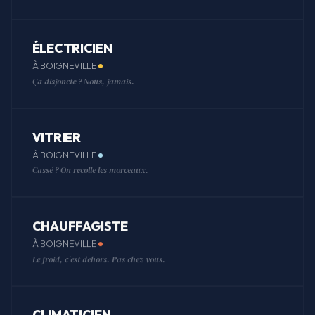
ÉLECTRICIEN
À BOIGNEVILLE
Ça disjoncte ? Nous, jamais.
VITRIER
À BOIGNEVILLE
Cassé ? On recolle les morceaux.
CHAUFFAGISTE
À BOIGNEVILLE
Le froid, c'est dehors. Pas chez vous.
CLIMATICIEN