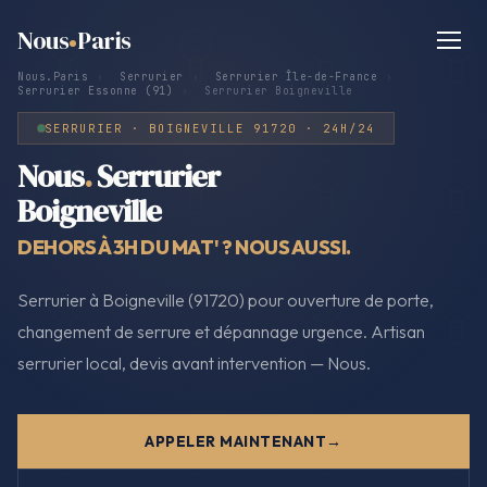
Nous
Paris
Nous.Paris
›
Serrurier
›
Serrurier Île-de-France
›
Serrurier Essonne (91)
›
Serrurier Boigneville
SERRURIER · BOIGNEVILLE 91720 · 24H/24
Nous
.
Serrurier
Boigneville
DEHORS À 3H DU MAT' ? NOUS AUSSI.
Serrurier à Boigneville (91720) pour ouverture de porte,
changement de serrure et dépannage urgence. Artisan
serrurier local, devis avant intervention — Nous.
APPELER MAINTENANT