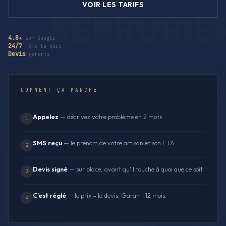
VOIR LES TARIFS
4.8★
sur Google
24/7
même la nuit
Devis
garanti
COMMENT ÇA MARCHE
Appelez
— décrivez votre problème en 2 mots
1
SMS reçu
— le prénom de votre artisan et son ETA
2
Devis signé
— sur place, avant qu'il touche à quoi que ce soit
3
C'est réglé
— le prix = le devis. Garanti 12 mois.
4