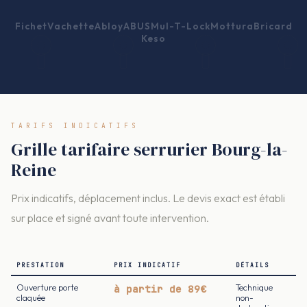
Fichet
Vachette
Abloy
ABUS
Mul-T-Lock
Mottura
Bricard
Keso
TARIFS INDICATIFS
Grille tarifaire serrurier Bourg-la-
Reine
Prix indicatifs, déplacement inclus. Le devis exact est établi
sur place et signé avant toute intervention.
PRESTATION
PRIX INDICATIF
DÉTAILS
Ouverture porte
à partir de 89€
Technique
claquée
non-