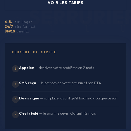
VOIR LES TARIFS
4.8★
sur Google
24/7
même la nuit
Devis
garanti
COMMENT ÇA MARCHE
Appelez
— décrivez votre problème en 2 mots
1
SMS reçu
— le prénom de votre artisan et son ETA
2
Devis signé
— sur place, avant qu'il touche à quoi que ce soit
3
C'est réglé
— le prix = le devis. Garanti 12 mois.
4