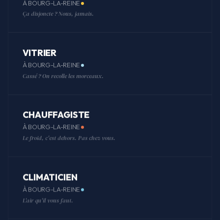
À BOURG-LA-REINE
Ça disjoncte ? Nous, jamais.
VITRIER
À BOURG-LA-REINE
Cassé ? On recolle les morceaux.
CHAUFFAGISTE
À BOURG-LA-REINE
Le froid, c'est dehors. Pas chez vous.
CLIMATICIEN
À BOURG-LA-REINE
L'air qu'il vous faut.