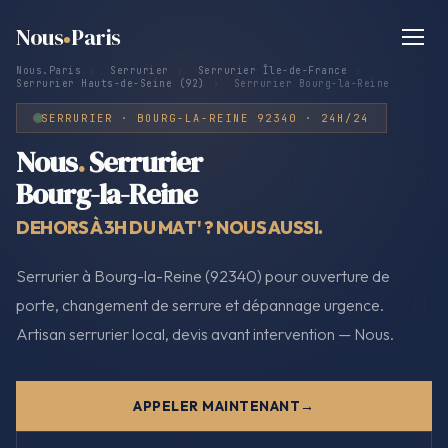
Nous
Paris
Nous.Paris
›
Serrurier
›
Serrurier Île-de-France
›
Serrurier Hauts-de-Seine (92)
›
Serrurier Bourg-la-Reine
SERRURIER · BOURG-LA-REINE 92340 · 24H/24
Nous
.
Serrurier
Bourg-la-Reine
DEHORS À 3H DU MAT' ? NOUS AUSSI.
Serrurier à Bourg-la-Reine (92340) pour ouverture de
porte, changement de serrure et dépannage urgence.
Artisan serrurier local, devis avant intervention — Nous.
APPELER MAINTENANT