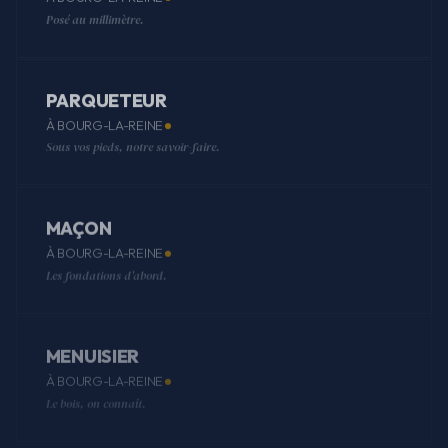
Posé au millimètre.
PARQUETEUR
À BOURG-LA-REINE
Sous vos pieds, notre savoir-faire.
MAÇON
À BOURG-LA-REINE
Les fondations d'abord.
MENUISIER
À BOURG-LA-REINE
Le bois, on connaît.