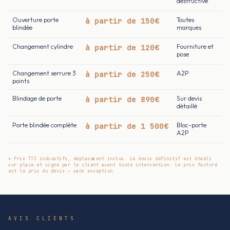
destructive
Ouverture porte
à partir de 150€
Toutes
blindée
marques
Changement cylindre
à partir de 120€
Fourniture et
pose
Changement serrure 3
à partir de 250€
A2P
points
Blindage de porte
à partir de 890€
Sur devis
détaillé
Porte blindée complète
à partir de 1 500€
Bloc-porte
A2P
* Prix TTC indicatifs, déplacement inclus. Le devis définitif est établi
sur place et signé par le client avant toute intervention. Le prix facturé
est le prix du devis — sans exception.
AVIS CLIENTS