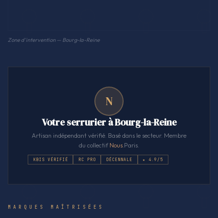
Zone d'intervention — Bourg-la-Reine
N
Votre serrurier à Bourg-la-Reine
Artisan indépendant vérifié. Basé dans le secteur. Membre
du collectif
Nous
.Paris.
KBIS VÉRIFIÉ
RC PRO
DÉCENNALE
★ 4.9/5
MARQUES MAÎTRISÉES