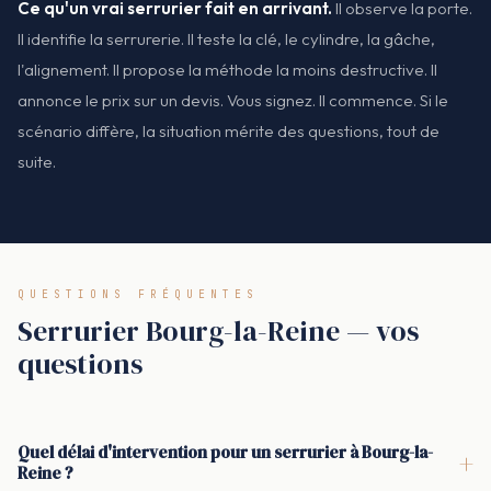
Ce qu'un vrai serrurier fait en arrivant.
Il observe la porte.
Il identifie la serrurerie. Il teste la clé, le cylindre, la gâche,
l'alignement. Il propose la méthode la moins destructive. Il
annonce le prix sur un devis. Vous signez. Il commence. Si le
scénario diffère, la situation mérite des questions, tout de
suite.
QUESTIONS FRÉQUENTES
Serrurier Bourg-la-Reine — vos
questions
Quel délai d'intervention pour un serrurier à Bourg-la-
+
Reine ?