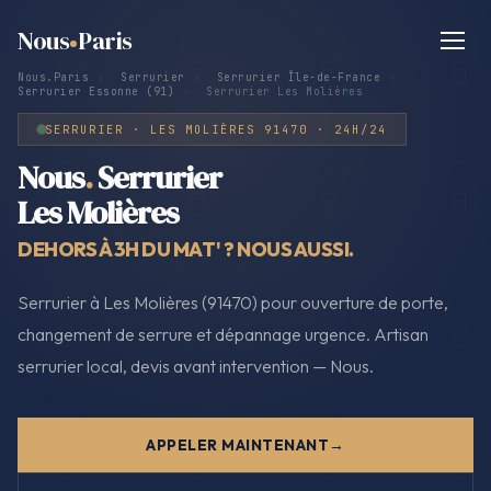
Nous
Paris
Nous.Paris
›
Serrurier
›
Serrurier Île-de-France
›
Serrurier Essonne (91)
›
Serrurier Les Molières
SERRURIER · LES MOLIÈRES 91470 · 24H/24
Nous
.
Serrurier
Les Molières
DEHORS À 3H DU MAT' ? NOUS AUSSI.
Serrurier à Les Molières (91470) pour ouverture de porte,
changement de serrure et dépannage urgence. Artisan
serrurier local, devis avant intervention — Nous.
APPELER MAINTENANT