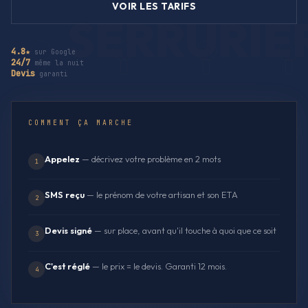
VOIR LES TARIFS
4.8★
sur Google
24/7
même la nuit
Devis
garanti
COMMENT ÇA MARCHE
Appelez
— décrivez votre problème en 2 mots
1
SMS reçu
— le prénom de votre artisan et son ETA
2
Devis signé
— sur place, avant qu'il touche à quoi que ce soit
3
C'est réglé
— le prix = le devis. Garanti 12 mois.
4