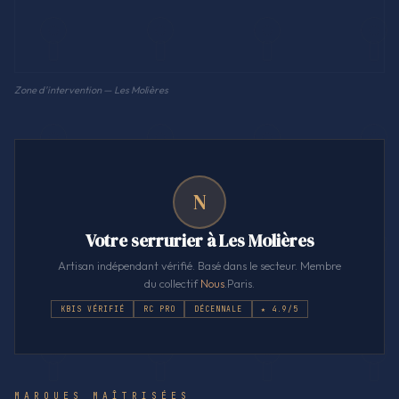
Zone d'intervention — Les Molières
N
Votre serrurier à Les Molières
Artisan indépendant vérifié. Basé dans le secteur. Membre
du collectif
Nous
.Paris.
KBIS VÉRIFIÉ
RC PRO
DÉCENNALE
★ 4.9/5
MARQUES MAÎTRISÉES