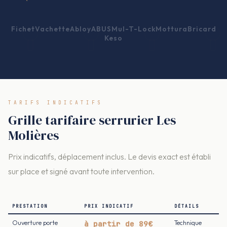
Fichet
Vachette
Abloy
ABUS
Mul-T-Lock
Mottura
Bricard
Keso
TARIFS INDICATIFS
Grille tarifaire serrurier Les
Molières
Prix indicatifs, déplacement inclus. Le devis exact est établi
sur place et signé avant toute intervention.
PRESTATION
PRIX INDICATIF
DÉTAILS
Ouverture porte
à partir de 89€
Technique