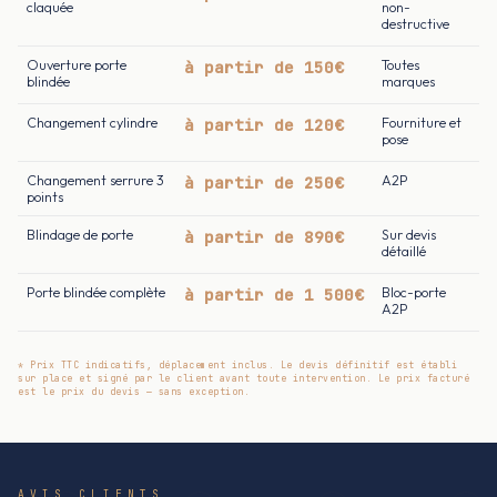
claquée
non-
destructive
Ouverture porte
à partir de 150€
Toutes
blindée
marques
Changement cylindre
à partir de 120€
Fourniture et
pose
Changement serrure 3
à partir de 250€
A2P
points
Blindage de porte
à partir de 890€
Sur devis
détaillé
Porte blindée complète
à partir de 1 500€
Bloc-porte
A2P
* Prix TTC indicatifs, déplacement inclus. Le devis définitif est établi
sur place et signé par le client avant toute intervention. Le prix facturé
est le prix du devis — sans exception.
AVIS CLIENTS