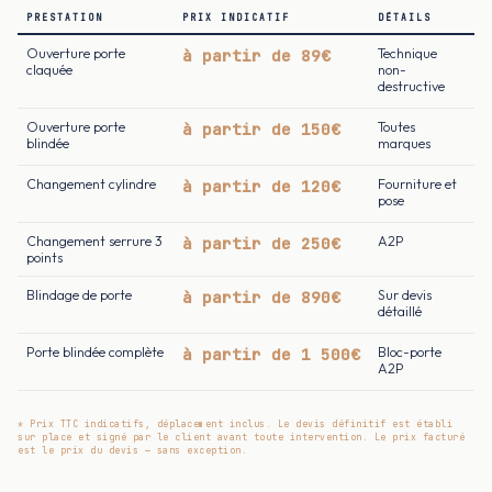
PRESTATION
PRIX INDICATIF
DÉTAILS
Ouverture porte
à partir de 89€
Technique
claquée
non-
destructive
Ouverture porte
à partir de 150€
Toutes
blindée
marques
Changement cylindre
à partir de 120€
Fourniture et
pose
Changement serrure 3
à partir de 250€
A2P
points
Blindage de porte
à partir de 890€
Sur devis
détaillé
Porte blindée complète
à partir de 1 500€
Bloc-porte
A2P
* Prix TTC indicatifs, déplacement inclus. Le devis définitif est établi
sur place et signé par le client avant toute intervention. Le prix facturé
est le prix du devis — sans exception.