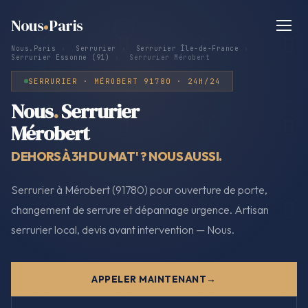
Nous
Paris
Nous.Paris
›
Serrurier
›
Serrurier Île-de-France
›
Serrurier Essonne (91)
›
Serrurier Mérobert
SERRURIER · MÉROBERT 91780 · 24H/24
Nous
.
Serrurier
Mérobert
DEHORS À 3H DU MAT' ? NOUS AUSSI.
Serrurier à Mérobert (91780) pour ouverture de porte,
changement de serrure et dépannage urgence. Artisan
serrurier local, devis avant intervention — Nous.
APPELER MAINTENANT