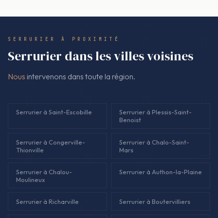
montant facturé correspond au devis signé, sans ajout après
coup. S'il faut changer de méthode, cela se discute avant, et
cela repasse par un nouveau devis.
SERRURIER À PROXIMITÉ
Serrurier dans les villes voisines
Nous
intervenons dans toute la région.
Serrurier à Saint-Escobille
Serrurier à Plessis-Saint-
Benoist
Serrurier à Congerville-
Serrurier à Chalo-Saint-
Thionville
Mars
Serrurier à Chalou-
Serrurier à Authon-la-Plaine
Moulineux
Serrurier à Richarville
Serrurier à Boutervilliers