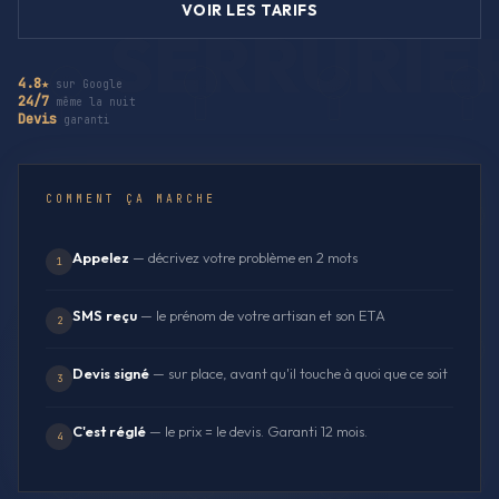
VOIR LES TARIFS
4.8★
sur Google
24/7
même la nuit
Devis
garanti
COMMENT ÇA MARCHE
Appelez
— décrivez votre problème en 2 mots
1
SMS reçu
— le prénom de votre artisan et son ETA
2
Devis signé
— sur place, avant qu'il touche à quoi que ce soit
3
C'est réglé
— le prix = le devis. Garanti 12 mois.
4