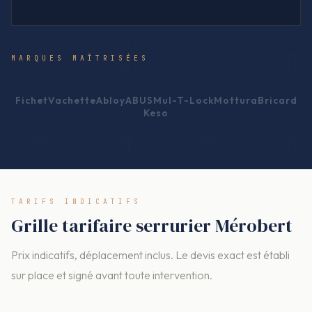
MARQUES MAÎTRISÉES
Fichet
Vachette
Abloy
ABUS
Mul-T-Lock
Mottura
Bricard
Keso
TARIFS INDICATIFS
Grille tarifaire serrurier Mérobert
Prix indicatifs, déplacement inclus. Le devis exact est établi
sur place et signé avant toute intervention.