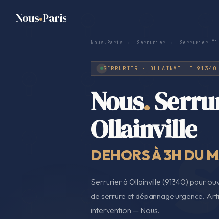
Nous
Paris
Nous.Paris
›
Serrurier
›
Serrurier Îl
SERRURIER · OLLAINVILLE 91340
Nous
.
Serru
Ollainville
DEHORS À 3H DU MA
Serrurier à Ollainville (91340) pour 
de serrure et dépannage urgence. Artis
intervention — Nous.