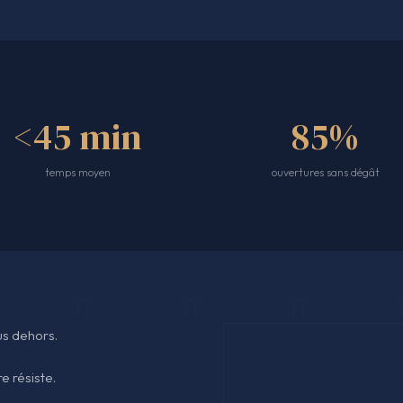
<45 min
85%
temps moyen
ouvertures sans dégât
ous dehors.
re résiste.