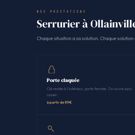
NOS PRESTATIONS
Serrurier à Ollainvill
Chaque situation a sa solution. Chaque solution a
Porte claquée
Clé restée à l'intérieur, porte fermée. On ouvre sans
casser.
à partir de 89€