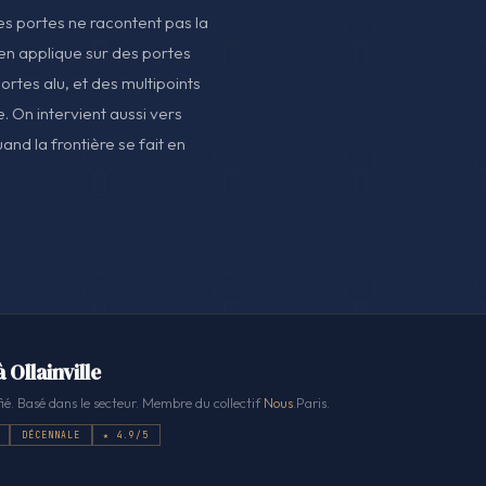
les portes ne racontent pas la
 en applique sur des portes
ortes alu, et des multipoints
e. On intervient aussi vers
and la frontière se fait en
 Ollainville
ié. Basé dans le secteur. Membre du collectif
Nous
.Paris.
DÉCENNALE
★ 4.9/5