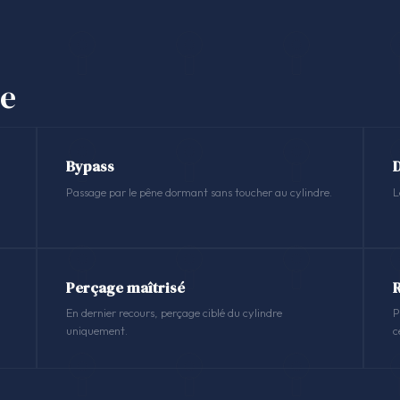
se
Bypass
Passage par le pêne dormant sans toucher au cylindre.
L
Perçage maîtrisé
En dernier recours, perçage ciblé du cylindre
P
uniquement.
c