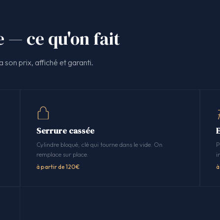
e — ce qu'on fait
 son prix, affiché et garanti.
Serrure cassée
Cylindre bloqué, clé qui tourne dans le vide. On
P
remplace sur place.
i
à partir de 120€
à