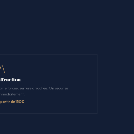
Effraction
orte forcée, serrure arrachée. On sécurise
mmédiatement.
 partir de 150€