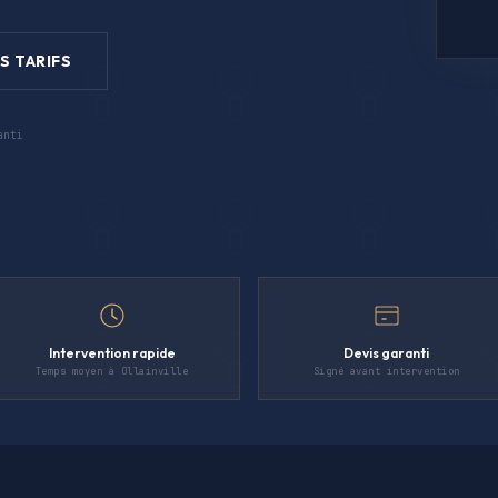
S TARIFS
anti
Intervention rapide
Devis garanti
Temps moyen à Ollainville
Signé avant intervention