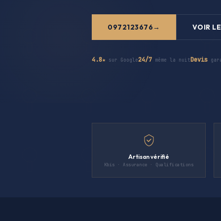
0972123676
VOIR LE
4.8★
24/7
Devis
sur Google
même la nuit
gar
Artisan vérifié
Kbis · Assurance · Qualifications