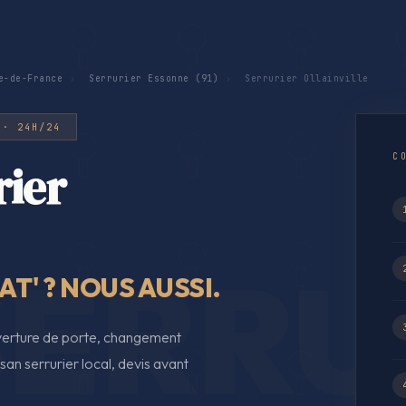
e-de-France
›
Serrurier Essonne (91)
›
Serrurier Ollainville
 · 24H/24
C
rier
T' ? NOUS AUSSI.
ouverture de porte, changement
an serrurier local, devis avant