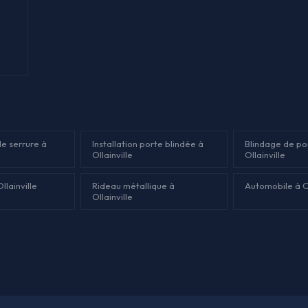
e serrure à
Installation porte blindée à
Blindage de po
Ollainville
Ollainville
llainville
Rideau métallique à
Automobile à Ol
Ollainville