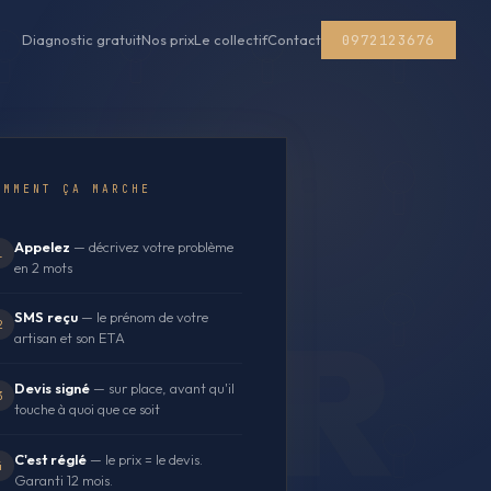
0972123676
Diagnostic gratuit
Nos prix
Le collectif
Contact
OMMENT ÇA MARCHE
Appelez
— décrivez votre problème
1
en 2 mots
SMS reçu
— le prénom de votre
2
artisan et son ETA
Devis signé
— sur place, avant qu'il
3
touche à quoi que ce soit
C'est réglé
— le prix = le devis.
4
Garanti 12 mois.