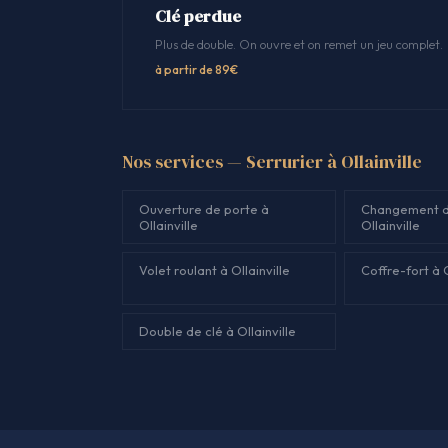
Clé perdue
Plus de double. On ouvre et on remet un jeu complet.
à partir de 89€
Nos services — Serrurier à Ollainville
Ouverture de porte à
Changement d
Ollainville
Ollainville
Volet roulant à Ollainville
Coffre-fort à O
Double de clé à Ollainville