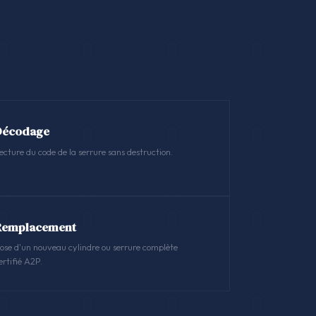
Décodage
ecture du code de la serrure sans destruction.
Remplacement
ose d'un nouveau cylindre ou serrure complète
ertifié A2P.