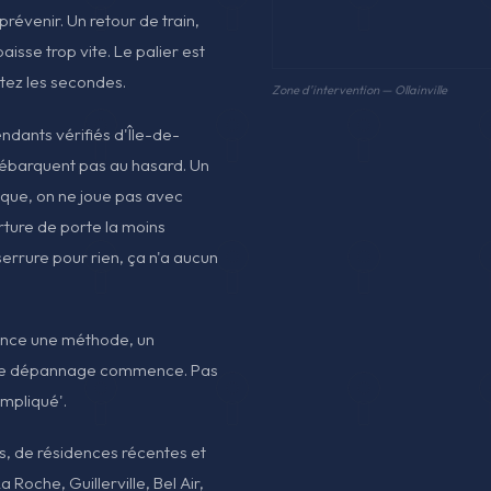
prévenir. Un retour de train,
isse trop vite. Le palier est
ptez les secondes.
Zone d'intervention — Ollainville
endants vérifiés d'Île-de-
 débarquent pas au hasard. Un
oque, on ne joue pas avec
rture de porte la moins
errure pour rien, ça n'a aucun
nonce une méthode, un
is le dépannage commence. Pas
ompliqué'.
ns, de résidences récentes et
 Roche, Guillerville, Bel Air,