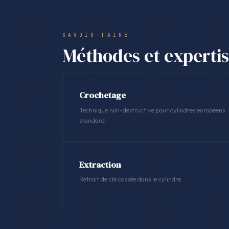
SAVOIR-FAIRE
Méthodes et experti
Crochetage
Technique non-destructive pour cylindres européens
standard.
Extraction
Retrait de clé cassée dans le cylindre.