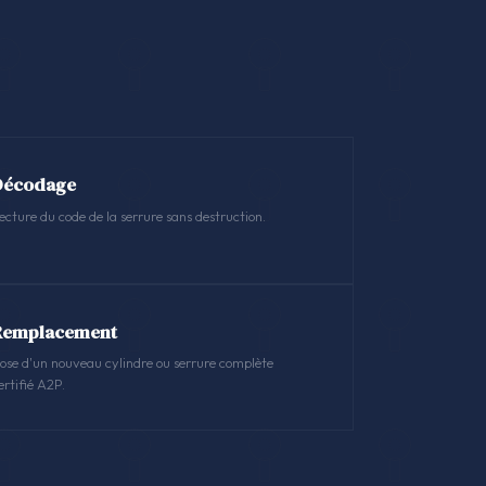
Décodage
ecture du code de la serrure sans destruction.
Remplacement
ose d'un nouveau cylindre ou serrure complète
ertifié A2P.