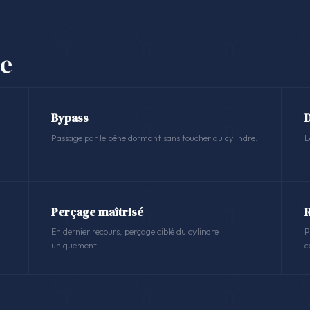
se
Bypass
Passage par le pêne dormant sans toucher au cylindre.
L
Perçage maîtrisé
En dernier recours, perçage ciblé du cylindre
P
uniquement.
c