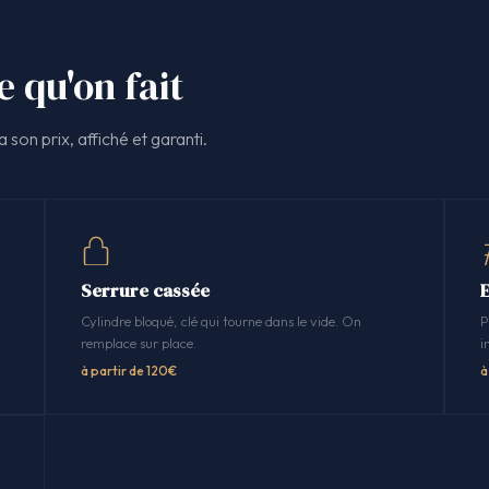
e qu'on fait
 son prix, affiché et garanti.
Serrure cassée
Cylindre bloqué, clé qui tourne dans le vide. On
P
remplace sur place.
i
à partir de 120€
à