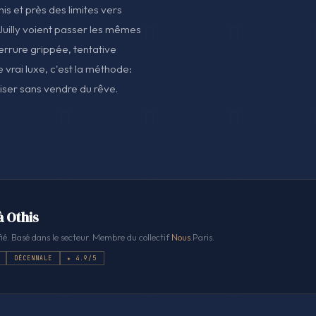
his et près des limites vers
uilly voient passer les mêmes
errure grippée, tentative
e vrai luxe, c'est la méthode:
iser sans vendre du rêve.
à Othis
ié. Basé dans le secteur. Membre du collectif
Nous
.Paris.
DÉCENNALE
★ 4.9/5