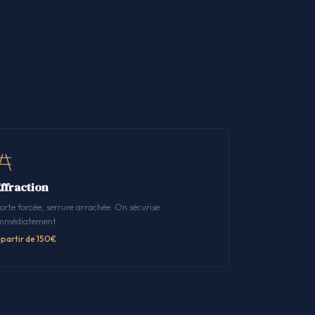
Effraction
orte forcée, serrure arrachée. On sécurise
mmédiatement.
 partir de 150€