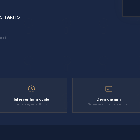
S TARIFS
anti
Intervention rapide
Devis garanti
Temps moyen à Othis
Signé avant intervention