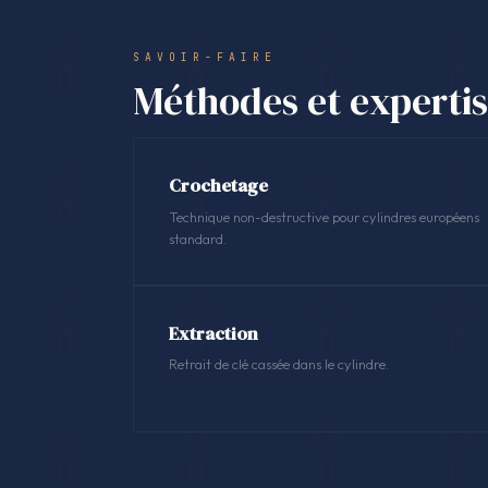
SAVOIR-FAIRE
Méthodes et experti
Crochetage
Technique non-destructive pour cylindres européens
standard.
Extraction
Retrait de clé cassée dans le cylindre.