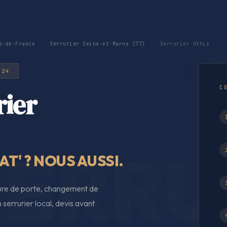
e-de-France
›
Serrurier Seine-et-Marne (77)
›
Serrurier Othis
/24
C
rier
T' ? NOUS AUSSI.
ture de porte, changement de
serrurier local, devis avant