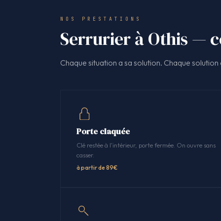
NOS PRESTATIONS
Serrurier à Othis — c
Chaque situation a sa solution. Chaque solution a
Porte claquée
Clé restée à l'intérieur, porte fermée. On ouvre sans
casser.
à partir de 89€