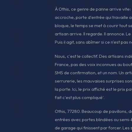
À Othis, ce genre de panne arrive vite: 
accroche, porte d'entrée qui travaille 
bloque, le temps se met à courir tout s
artisan arrive. Il regarde. Il annonce. Le
Puis il agit, sans abîmer si ce n'est pas 
Nous, c'est le collectif. Des artisans in
France, pas des voix inconnues au bout
SMS de confirmation, et un nom. Un arti
serrurerie, les mauvaises surprises so
la porte. Ici, le prix affiché est le prix 
fait c'est plus compliqué'.
Othis, 77280. Beaucoup de pavillons, d
entrées avec portes blindées ou semi-b
de garage qui finissent par forcer. Les