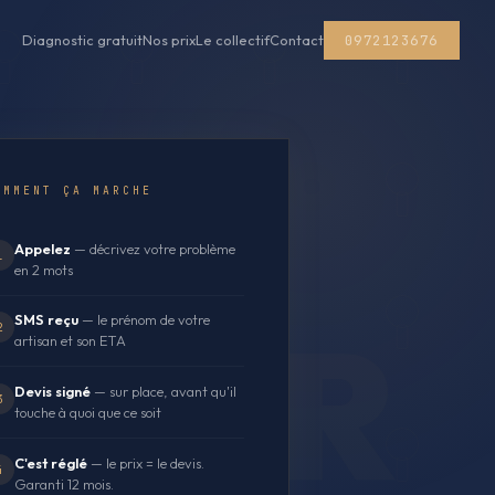
0972123676
Diagnostic gratuit
Nos prix
Le collectif
Contact
OMMENT ÇA MARCHE
Appelez
— décrivez votre problème
1
en 2 mots
SMS reçu
— le prénom de votre
2
artisan et son ETA
Devis signé
— sur place, avant qu'il
3
touche à quoi que ce soit
C'est réglé
— le prix = le devis.
4
Garanti 12 mois.