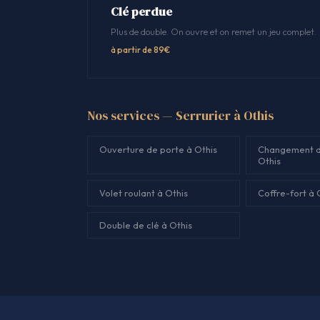
Clé perdue
Plus de double. On ouvre et on remet un jeu complet.
à partir de 89€
Nos services — Serrurier à Othis
Ouverture de porte à Othis
Changement d
Othis
Volet roulant à Othis
Coffre-fort à 
Double de clé à Othis