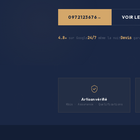
0972123676
VOIR LE
4.8★
24/7
Devis
sur Google
même la nuit
gar
Artisan vérifié
Kbis · Assurance · Qualifications