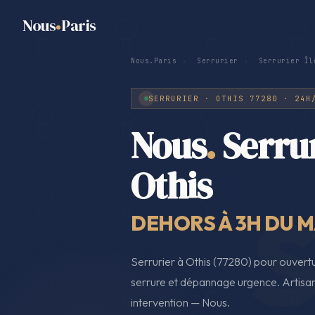
Nous
Paris
Nous.Paris
›
Serrurier
›
Serrurier Îl
SERRURIER · OTHIS 77280 · 24H
Nous
.
Serru
Othis
DEHORS À 3H DU MA
Serrurier à Othis (77280) pour ouver
serrure et dépannage urgence. Artisan 
intervention — Nous.