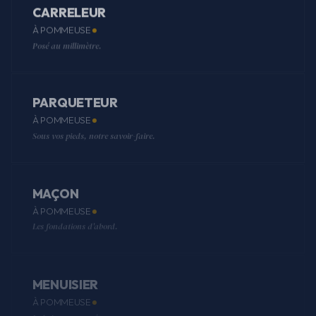
CARRELEUR
À POMMEUSE
Posé au millimètre.
PARQUETEUR
À POMMEUSE
Sous vos pieds, notre savoir-faire.
MAÇON
À POMMEUSE
Les fondations d'abord.
MENUISIER
À POMMEUSE
Le bois, on connaît.