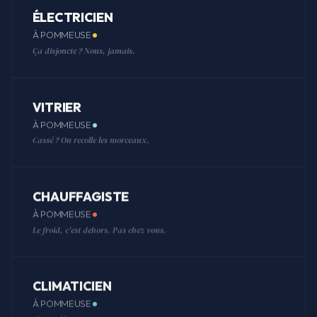
ÉLECTRICIEN
À POMMEUSE
Ça disjoncte ? Nous, jamais.
VITRIER
À POMMEUSE
Cassé ? On recolle les morceaux.
CHAUFFAGISTE
À POMMEUSE
Le froid, c'est dehors. Pas chez vous.
CLIMATICIEN
À POMMEUSE