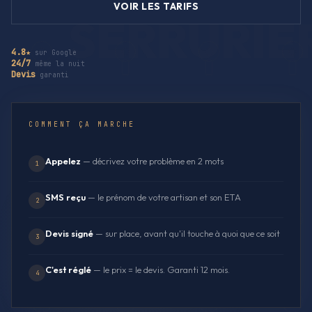
VOIR LES TARIFS
4.8★
sur Google
24/7
même la nuit
Devis
garanti
COMMENT ÇA MARCHE
Appelez
— décrivez votre problème en 2 mots
1
SMS reçu
— le prénom de votre artisan et son ETA
2
Devis signé
— sur place, avant qu'il touche à quoi que ce soit
3
C'est réglé
— le prix = le devis. Garanti 12 mois.
4