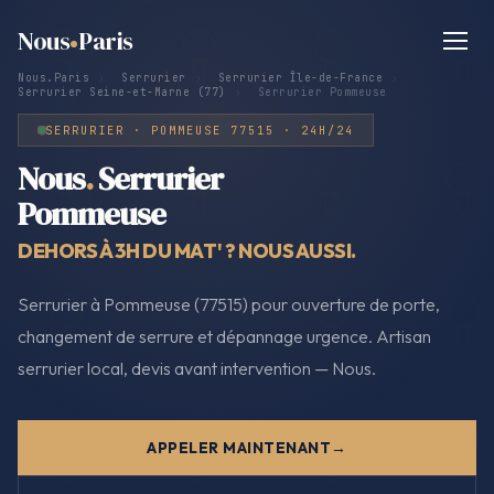
Nous
Paris
Nous.Paris
›
Serrurier
›
Serrurier Île-de-France
›
Serrurier Seine-et-Marne (77)
›
Serrurier Pommeuse
SERRURIER · POMMEUSE 77515 · 24H/24
Nous
.
Serrurier
Pommeuse
DEHORS À 3H DU MAT' ? NOUS AUSSI.
Serrurier à Pommeuse (77515) pour ouverture de porte,
changement de serrure et dépannage urgence. Artisan
serrurier local, devis avant intervention — Nous.
APPELER MAINTENANT