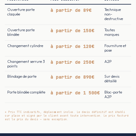
Ouverture porte
à partir de 89€
Technique
claquée
non-
destructive
Ouverture porte
à partir de 150€
Toutes
blindée
marques
Changement cylindre
à partir de 120€
Fourniture et
pose
Changement serrure 3
à partir de 250€
A2P
points
Blindage de porte
à partir de 890€
Sur devis
détaillé
Porte blindée complète
à partir de 1 500€
Bloc-porte
A2P
* Prix TTC indicatifs, déplacement inclus. Le devis définitif est établi
sur place et signé par le client avant toute intervention. Le prix facturé
est le prix du devis — sans exception.