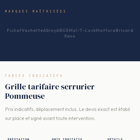
MARQUES MAÎTRISÉES
Fichet
Vachette
Abloy
ABUS
Mul-T-Lock
Mottura
Bricard
Keso
TARIFS INDICATIFS
Grille tarifaire serrurier
Pommeuse
Prix indicatifs, déplacement inclus. Le devis exact est établi
sur place et signé avant toute intervention.
PRESTATION
PRIX INDICATIF
DÉTAILS