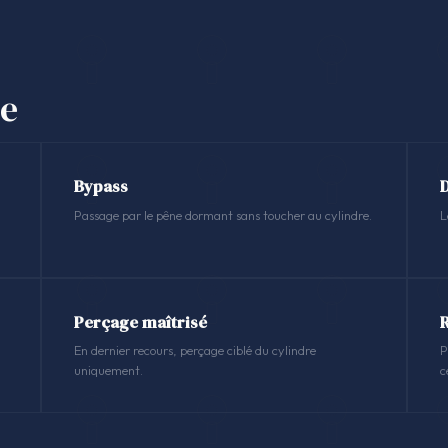
se
Bypass
Passage par le pêne dormant sans toucher au cylindre.
L
Perçage maîtrisé
En dernier recours, perçage ciblé du cylindre
P
uniquement.
c