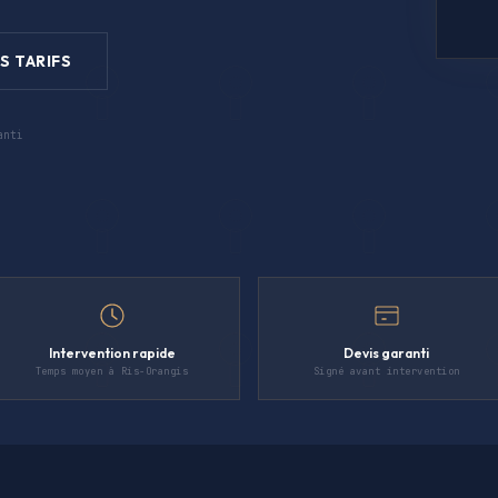
S TARIFS
anti
Intervention rapide
Devis garanti
Temps moyen à Ris-Orangis
Signé avant intervention