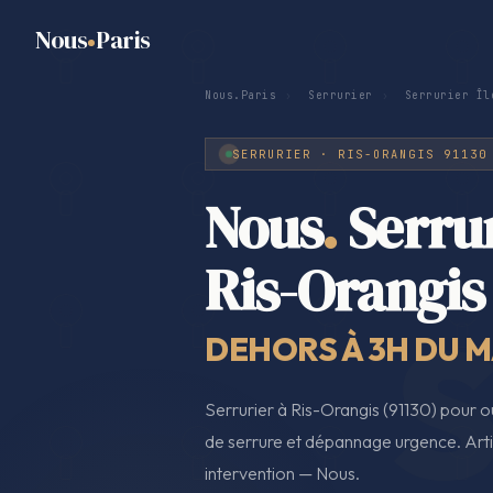
Nous
Paris
Nous.Paris
›
Serrurier
›
Serrurier Îl
SERRURIER · RIS-ORANGIS 91130
Nous
.
Serru
Ris-Orangis
DEHORS À 3H DU MA
Serrurier à Ris-Orangis (91130) pour 
de serrure et dépannage urgence. Artis
intervention — Nous.