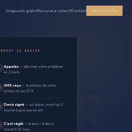
0972123676
Diagnostic gratuit
Nos prix
Le collectif
Contact
OMMENT ÇA MARCHE
Appelez
— décrivez votre problème
1
en 2 mots
SMS reçu
— le prénom de votre
2
artisan et son ETA
Devis signé
— sur place, avant qu'il
3
touche à quoi que ce soit
C'est réglé
— le prix = le devis.
4
Garanti 12 mois.