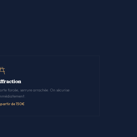
Effraction
orte forcée, serrure arrachée. On sécurise
mmédiatement.
 partir de 150€