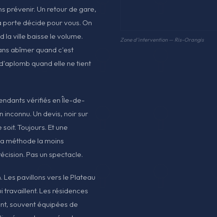
s prévenir. Un retour de gare,
 la porte décide pour vous. On
 la ville baisse le volume.
Zone d'intervention — Ris-Orangis
ans abîmer quand c'est
d'aplomb quand elle ne tient
pendants vérifiés en Île-de-
n inconnu. Un devis, noir sur
soit. Toujours. Et une
la méthode la moins
récision. Pas un spectacle.
. Les pavillons vers le Plateau
 travaillent. Les résidences
ent, souvent équipées de