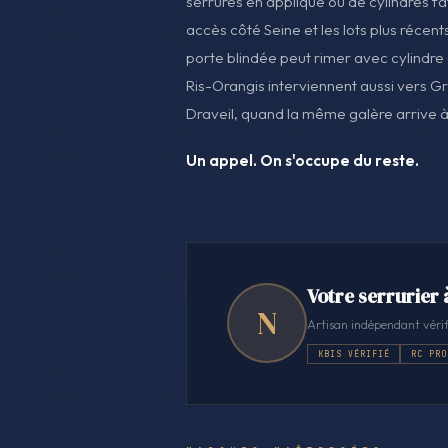
serrures en applique ou de cylindres fa
accès côté Seine et les lots plus récen
porte blindée peut rimer avec cylindre 
Ris-Orangis interviennent aussi vers G
Draveil, quand la même galère arrive à 
Un appel. On s'occupe du reste.
Votre serrurier 
N
Artisan indépendant vérif
KBIS VÉRIFIÉ
RC PRO