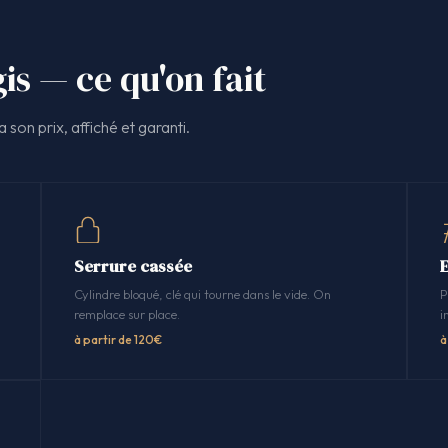
is — ce qu'on fait
 son prix, affiché et garanti.
Serrure cassée
Cylindre bloqué, clé qui tourne dans le vide. On
P
remplace sur place.
i
à partir de 120€
à