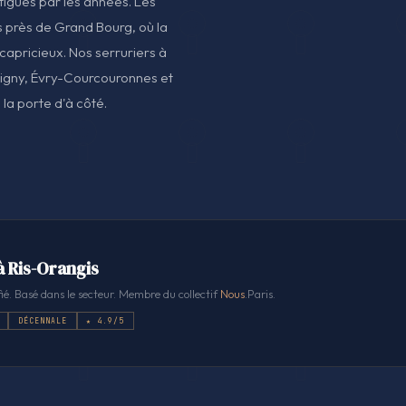
tigués par les années. Les
ts près de Grand Bourg, où la
capricieux. Nos serruriers à
rigny, Évry-Courcouronnes et
la porte d'à côté.
à Ris-Orangis
ié. Basé dans le secteur. Membre du collectif
Nous
.Paris.
DÉCENNALE
★ 4.9/5