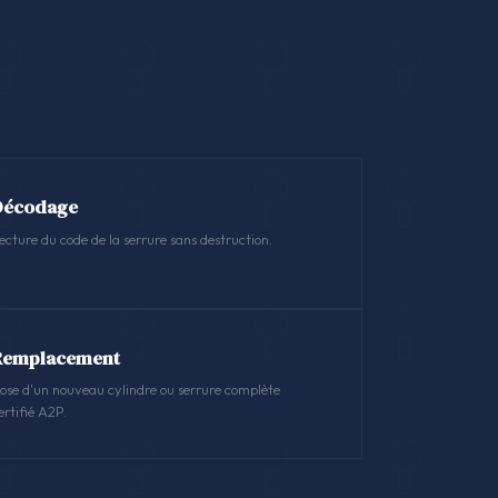
Décodage
ecture du code de la serrure sans destruction.
Remplacement
ose d'un nouveau cylindre ou serrure complète
ertifié A2P.