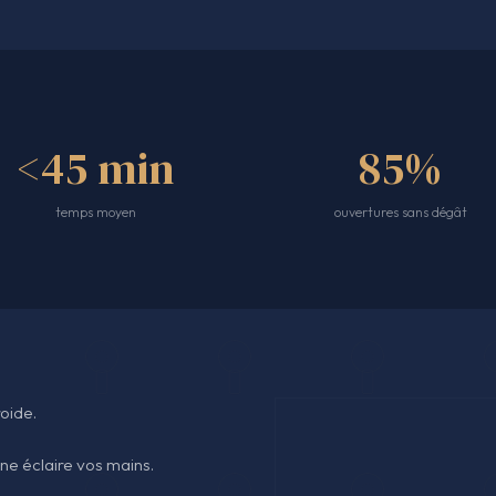
<45 min
85%
temps moyen
ouvertures sans dégât
oide.
one éclaire vos mains.