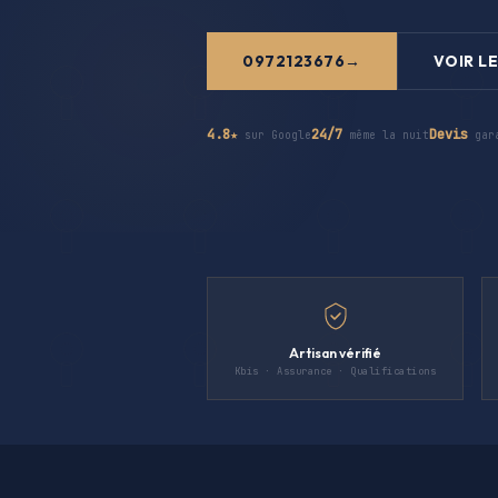
0972123676
VOIR LE
4.8★
24/7
Devis
sur Google
même la nuit
gar
Artisan vérifié
Kbis · Assurance · Qualifications