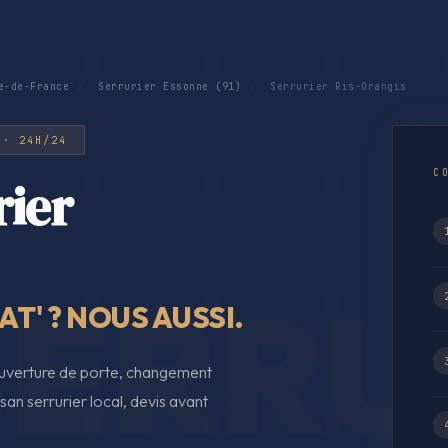
e-de-France
›
Serrurier Essonne (91)
›
Serrurier Ris-Orangis
 · 24H/24
C
rier
T' ? NOUS AUSSI.
ouverture de porte, changement
an serrurier local, devis avant