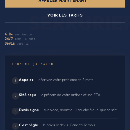
APPELER MAINTENANT
VOIR LES TARIFS
4.8★
sur Google
24/7
même la nuit
Devis
garanti
COMMENT ÇA MARCHE
Appelez
— décrivez votre problème en 2 mots
1
SMS reçu
— le prénom de votre artisan et son ETA
2
Devis signé
— sur place, avant qu'il touche à quoi que ce soit
3
C'est réglé
— le prix = le devis. Garanti 12 mois.
4