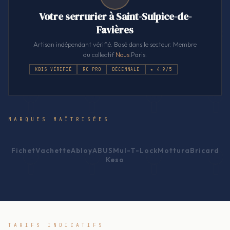
Votre serrurier à Saint-Sulpice-de-
Favières
Artisan indépendant vérifié. Basé dans le secteur. Membre
du collectif
Nous
.Paris.
KBIS VÉRIFIÉ
RC PRO
DÉCENNALE
★ 4.9/5
MARQUES MAÎTRISÉES
Fichet
Vachette
Abloy
ABUS
Mul-T-Lock
Mottura
Bricard
Keso
TARIFS INDICATIFS