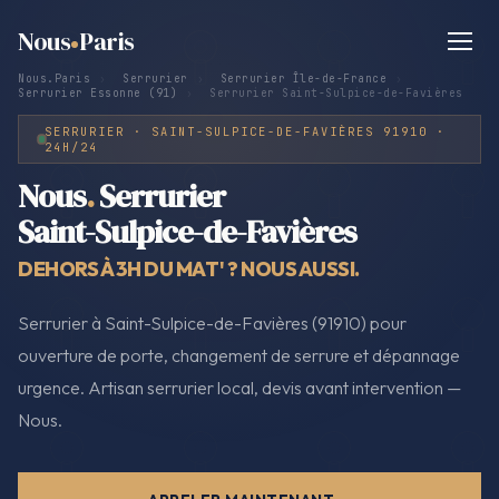
Nous
Paris
Nous.Paris
›
Serrurier
›
Serrurier Île-de-France
›
Serrurier Essonne (91)
›
Serrurier Saint-Sulpice-de-Favières
SERRURIER · SAINT-SULPICE-DE-FAVIÈRES 91910 ·
24H/24
Nous
.
Serrurier
Saint-Sulpice-de-Favières
DEHORS À 3H DU MAT' ? NOUS AUSSI.
Serrurier à Saint-Sulpice-de-Favières (91910) pour
ouverture de porte, changement de serrure et dépannage
urgence. Artisan serrurier local, devis avant intervention —
Nous.