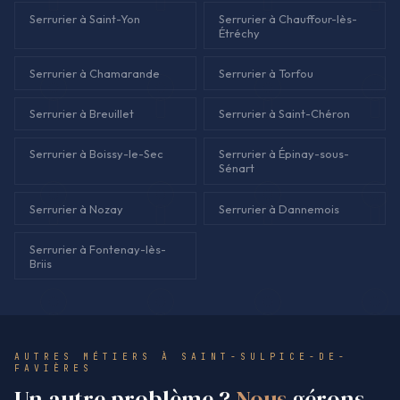
Serrurier à Saint-Yon
Serrurier à Chauffour-lès-
Étréchy
Serrurier à Chamarande
Serrurier à Torfou
Serrurier à Breuillet
Serrurier à Saint-Chéron
Serrurier à Boissy-le-Sec
Serrurier à Épinay-sous-
Sénart
Serrurier à Nozay
Serrurier à Dannemois
Serrurier à Fontenay-lès-
Briis
AUTRES MÉTIERS À SAINT-SULPICE-DE-
FAVIÈRES
Un autre problème ?
Nous
gérons