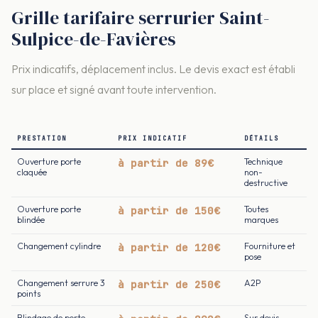
Grille tarifaire serrurier Saint-
Sulpice-de-Favières
Prix indicatifs, déplacement inclus. Le devis exact est établi
sur place et signé avant toute intervention.
PRESTATION
PRIX INDICATIF
DÉTAILS
Ouverture porte
à partir de 89€
Technique
claquée
non-
destructive
Ouverture porte
à partir de 150€
Toutes
blindée
marques
Changement cylindre
à partir de 120€
Fourniture et
pose
Changement serrure 3
à partir de 250€
A2P
points
Blindage de porte
Sur devis