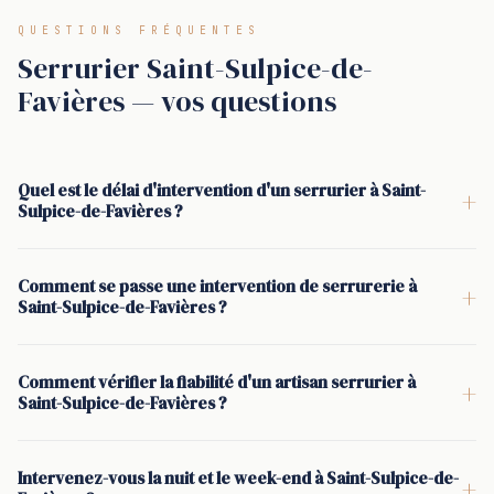
QUESTIONS FRÉQUENTES
Serrurier Saint-Sulpice-de-
Favières — vos questions
Quel est le délai d'intervention d'un serrurier à Saint-
+
Sulpice-de-Favières ?
La moyenne constatée est de 30 minutes pour une
intervention à Saint-Sulpice-de-Favières, une fois l'appel
Comment se passe une intervention de serrurerie à
+
validé et l'artisan assigné. Le temps réel dépend surtout de la
Saint-Sulpice-de-Favières ?
disponibilité immédiate et du point de départ, mais l'objectif
Appel, puis confirmation par SMS avec les informations utiles.
reste le même : remettre la porte et la serrure en état de
Diagnostic sur place devant la porte, explication de la
Comment vérifier la fiabilité d'un artisan serrurier à
+
fonctionner, vite et proprement.
méthode (ouverture, réparation, remplacement), puis devis.
Saint-Sulpice-de-Favières ?
Une fois le devis signé, l'intervention commence. À la fin, tests
Demander l'identité de l'artisan, son Kbis et ses assurances
de fermeture, vérification des clés et remise en sécurité.
(responsabilité civile professionnelle). Vérifier que le devis est
Intervenez-vous la nuit et le week-end à Saint-Sulpice-de-
+
écrit et signé avant toute action. Chez Nous, les artisans sont