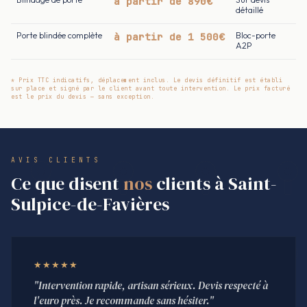
à partir de 890€
détaillé
Porte blindée complète
à partir de 1 500€
Bloc-porte
A2P
* Prix TTC indicatifs, déplacement inclus. Le devis définitif est établi
sur place et signé par le client avant toute intervention. Le prix facturé
est le prix du devis — sans exception.
AVIS CLIENTS
Ce que disent
nos
clients à Saint-
Sulpice-de-Favières
★★★★★
"Intervention rapide, artisan sérieux. Devis respecté à
l'euro près. Je recommande sans hésiter."