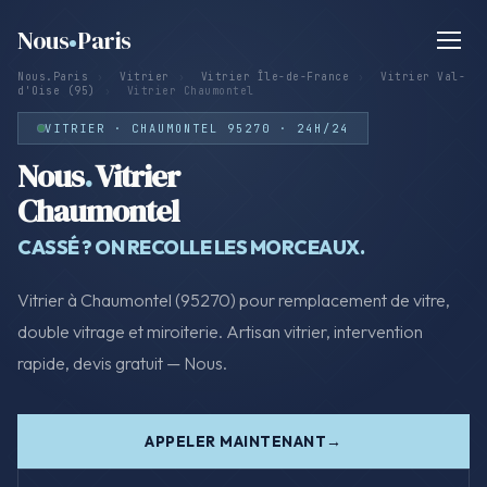
Nous
Paris
Nous.Paris
›
Vitrier
›
Vitrier Île-de-France
›
Vitrier Val-
d'Oise (95)
›
Vitrier Chaumontel
VITRIER · CHAUMONTEL 95270 · 24H/24
Nous
.
Vitrier
Chaumontel
CASSÉ ? ON RECOLLE LES MORCEAUX.
Vitrier à Chaumontel (95270) pour remplacement de vitre,
double vitrage et miroiterie. Artisan vitrier, intervention
rapide, devis gratuit — Nous.
APPELER MAINTENANT