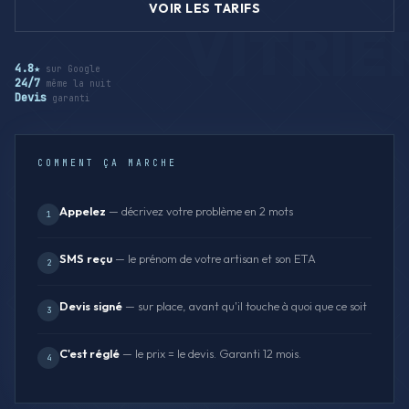
VOIR LES TARIFS
4.8★
sur Google
24/7
même la nuit
Devis
garanti
COMMENT ÇA MARCHE
Appelez
— décrivez votre problème en 2 mots
1
SMS reçu
— le prénom de votre artisan et son ETA
2
Devis signé
— sur place, avant qu'il touche à quoi que ce soit
3
C'est réglé
— le prix = le devis. Garanti 12 mois.
4