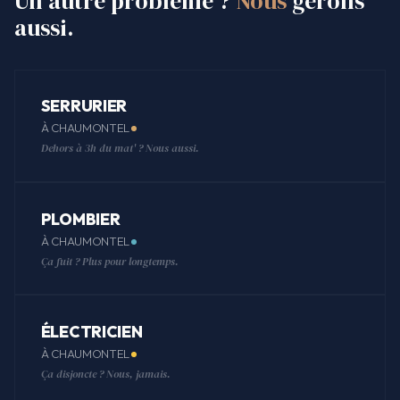
Un autre problème ?
Nous
gérons
aussi.
SERRURIER
À CHAUMONTEL
Dehors à 3h du mat' ? Nous aussi.
PLOMBIER
À CHAUMONTEL
Ça fuit ? Plus pour longtemps.
ÉLECTRICIEN
À CHAUMONTEL
Ça disjoncte ? Nous, jamais.