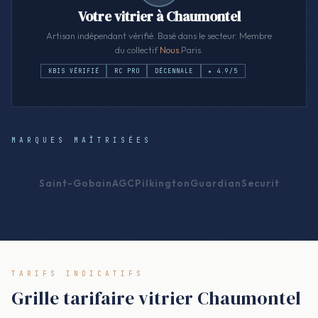
Votre vitrier à Chaumontel
Artisan indépendant vérifié. Basé dans le secteur. Membre
du collectif
Nous
.Paris.
KBIS VÉRIFIÉ
RC PRO
DÉCENNALE
★ 4.9/5
MARQUES MAÎTRISÉES
Saint-Gobain
AGC
Pilkington
Guardian
Securit
TARIFS INDICATIFS
Grille tarifaire vitrier Chaumontel