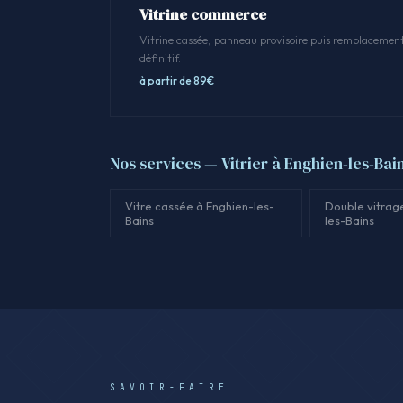
Vitrine commerce
Vitrine cassée, panneau provisoire puis remplacemen
définitif.
à partir de 89€
Nos services — Vitrier à Enghien-les-Bai
Vitre cassée à Enghien-les-
Double vitrag
Bains
les-Bains
SAVOIR-FAIRE