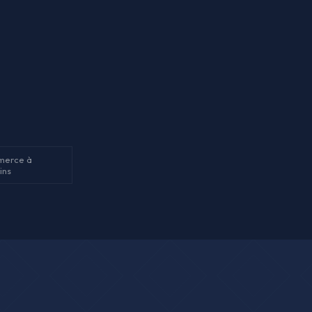
merce à
ins