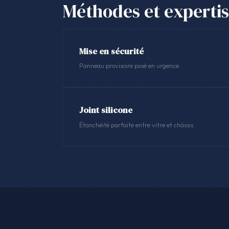
Méthodes et experti
Mise en sécurité
Panneau provisoire posé en urgence.
Joint silicone
Étanchéité parfaite entre vitre et châssis.