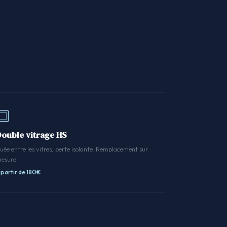
Double vitrage HS
uée entre les vitres, perte isolante. Remplacement sur
esure.
 partir de 180€