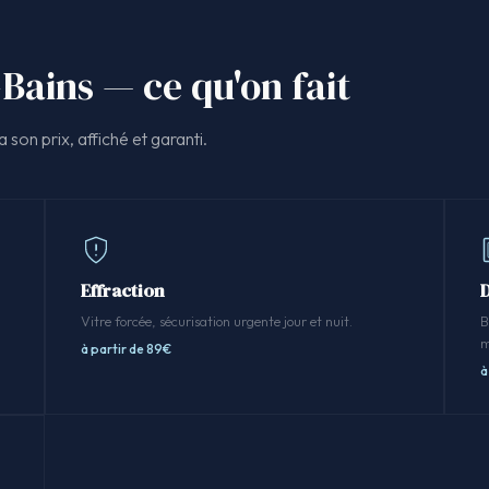
-Bains — ce qu'on fait
 son prix, affiché et garanti.
Effraction
Vitre forcée, sécurisation urgente jour et nuit.
B
m
à partir de 89€
à