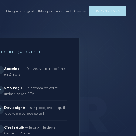
0972123676
Diagnostic gratuit
Nos prix
Le collectif
Contact
OMMENT ÇA MARCHE
Appelez
— décrivez votre problème
1
en 2 mots
SMS reçu
— le prénom de votre
2
artisan et son ETA
Devis signé
— sur place, avant qu'il
3
touche à quoi que ce soit
C'est réglé
— le prix = le devis.
4
Garanti 12 mois.