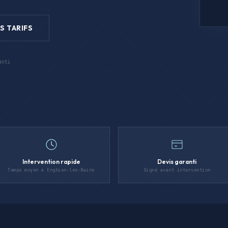
S TARIFS
anti
Intervention rapide
Devis garanti
Temps moyen à Enghien-les-Bains
Signé avant intervention