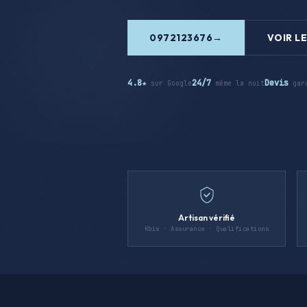
0972123676
VOIR LE
4.8★
24/7
Devis
sur Google
même la nuit
gar
Artisan vérifié
Kbis · Assurance · Qualifications