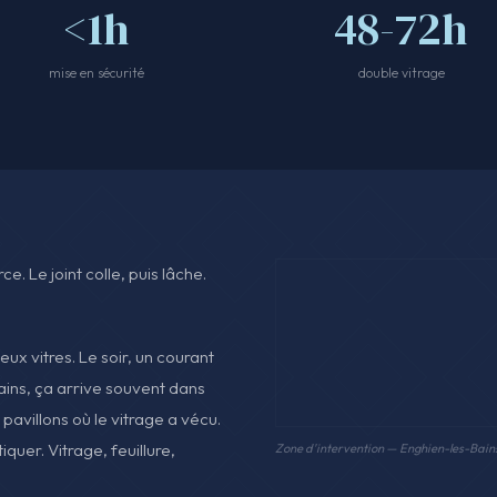
<1h
48-72h
mise en sécurité
double vitrage
e. Le joint colle, puis lâche.
ux vitres. Le soir, un courant
Bains, ça arrive souvent dans
pavillons où le vitrage a vécu.
iquer. Vitrage, feuillure,
Zone d'intervention — Enghien-les-Bain