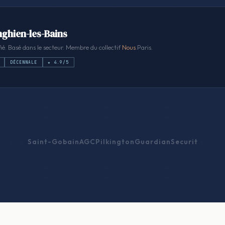
Enghien-les-Bains
ié. Basé dans le secteur. Membre du collectif
Nous
.Paris.
DÉCENNALE
★ 4.9/5
Saint-Gobain
AGC
Pilkington
Guardian
Securit