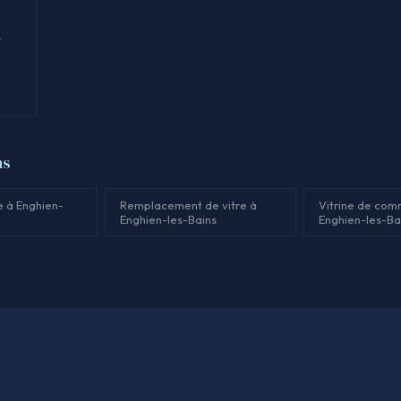
t
ns
e à Enghien-
Remplacement de vitre à
Vitrine de com
Enghien-les-Bains
Enghien-les-Ba