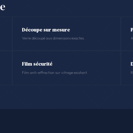
se
Découpe sur mesure
Verre découpé aux dimensions exactes.
A
Film sécurité
Film anti-effraction sur vitrage existant.
R