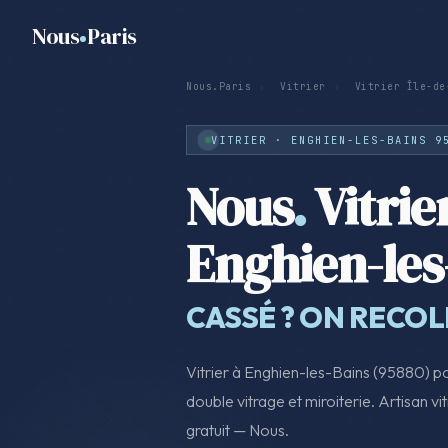
Nous
Paris
Nous.Paris
›
Vitrier
›
Vitrier Île-de
VITRIER · ENGHIEN-LES-BAINS 9
Nous
.
Vitrie
Enghien-les
CASSÉ ? ON RECO
Vitrier à Enghien-les-Bains (95880) p
double vitrage et miroiterie. Artisan vit
gratuit — Nous.