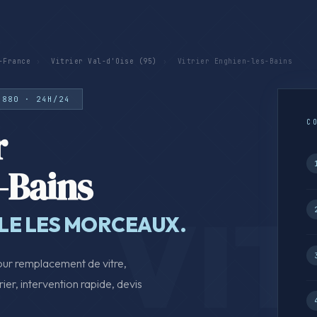
-France
›
Vitrier Val-d'Oise (95)
›
Vitrier Enghien-les-Bains
5880 · 24H/24
C
r
-Bains
LLE LES MORCEAUX.
our remplacement de vitre,
rier, intervention rapide, devis