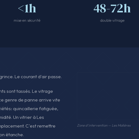
<1h
48-72h
mise en sécurité
double vitrage
grince. Le courant d'air passe.
nts sont tassés. Le vitrage
ce genre de panne arrive vite
iétés: quincaillerie fatiguée,
midité. Un vitrier à Les
mplacement. C'est remettre
Zone d'intervention — Les Molières
son étanche.