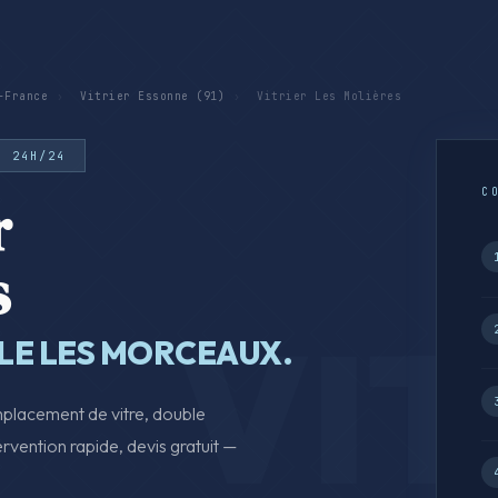
-France
›
Vitrier Essonne (91)
›
Vitrier Les Molières
· 24H/24
C
r
s
LLE LES MORCEAUX.
mplacement de vitre, double
ntervention rapide, devis gratuit —