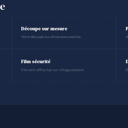
se
Découpe sur mesure
Verre découpé aux dimensions exactes.
A
Film sécurité
Film anti-effraction sur vitrage existant.
R