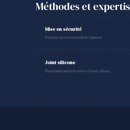
Méthodes et experti
Mise en sécurité
Panneau provisoire posé en urgence.
Joint silicone
Étanchéité parfaite entre vitre et châssis.