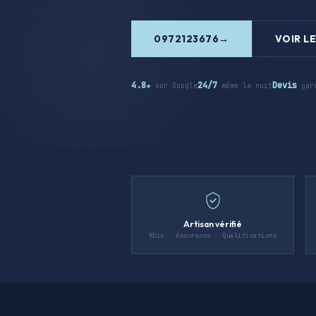
0972123676
VOIR LE
4.8★
24/7
Devis
sur Google
même la nuit
gar
Artisan vérifié
Kbis · Assurance · Qualifications