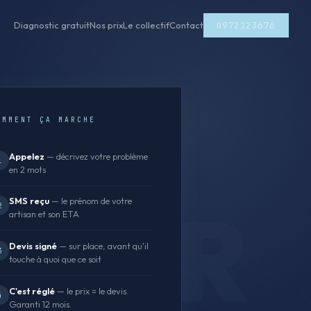
0972123676
Diagnostic gratuit
Nos prix
Le collectif
Contact
OMMENT ÇA MARCHE
Appelez
— décrivez votre problème
1
en 2 mots
SMS reçu
— le prénom de votre
2
artisan et son ETA
Devis signé
— sur place, avant qu'il
3
touche à quoi que ce soit
C'est réglé
— le prix = le devis.
4
Garanti 12 mois.