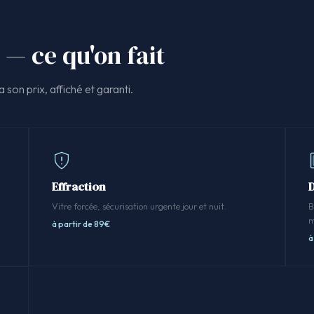
 — ce qu'on fait
 son prix, affiché et garanti.
Effraction
Vitre forcée, sécurisation urgente jour et nuit.
B
m
à partir de 89€
à