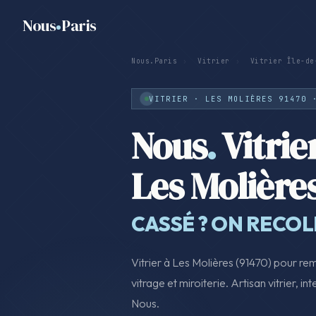
Nous
Paris
Nous.Paris
›
Vitrier
›
Vitrier Île-de
VITRIER · LES MOLIÈRES 91470 
Nous
.
Vitrie
Les Molière
CASSÉ ? ON RECO
Vitrier à Les Molières (91470) pour re
vitrage et miroiterie. Artisan vitrier, i
Nous.