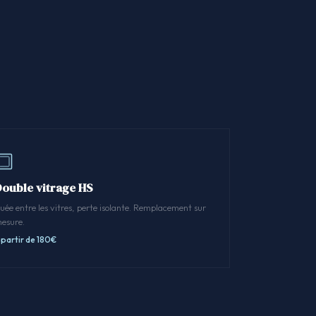
Double vitrage HS
uée entre les vitres, perte isolante. Remplacement sur
esure.
 partir de 180€