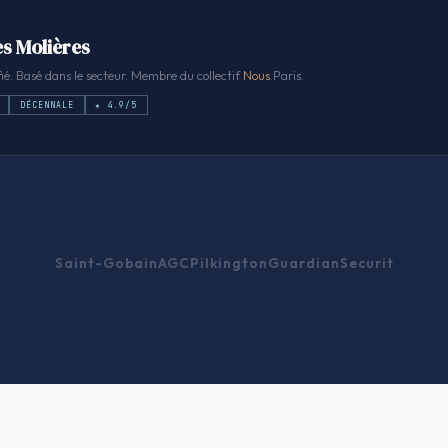
es Molières
ié. Basé dans le secteur. Membre du collectif
Nous
.Paris.
DÉCENNALE
★ 4.9/5
Saint-Gobain
AGC
Pilkington
Guardian
Securit