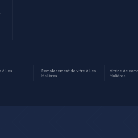
t
e à Les
Remplacement de vitre à Les
Vitrine de com
Molières
Molières