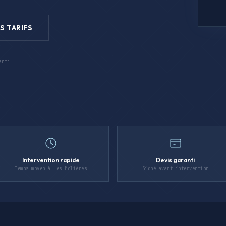
S TARIFS
anti
Intervention rapide
Devis garanti
Temps moyen à Les Molières
Signé avant intervention