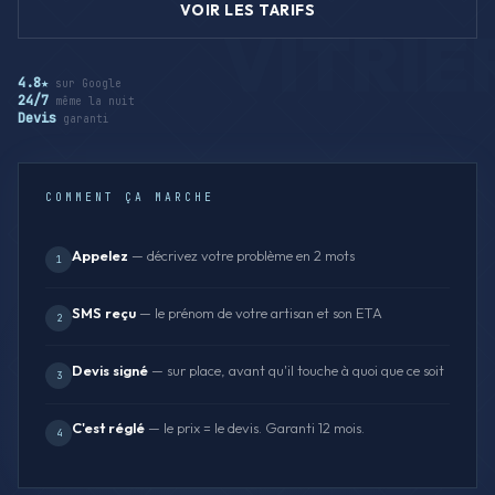
VOIR LES TARIFS
4.8★
sur Google
24/7
même la nuit
Devis
garanti
COMMENT ÇA MARCHE
Appelez
— décrivez votre problème en 2 mots
1
SMS reçu
— le prénom de votre artisan et son ETA
2
Devis signé
— sur place, avant qu'il touche à quoi que ce soit
3
C'est réglé
— le prix = le devis. Garanti 12 mois.
4