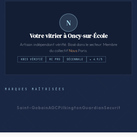
N
Votre vitrier à Oncy-sur-École
Artisan indépendant vérifié. Basé dans le secteur. Membre
du collectif
Nous
.Paris.
KBIS VÉRIFIÉ
RC PRO
DÉCENNALE
★ 4.9/5
MARQUES MAÎTRISÉES
Saint-Gobain
AGC
Pilkington
Guardian
Securit