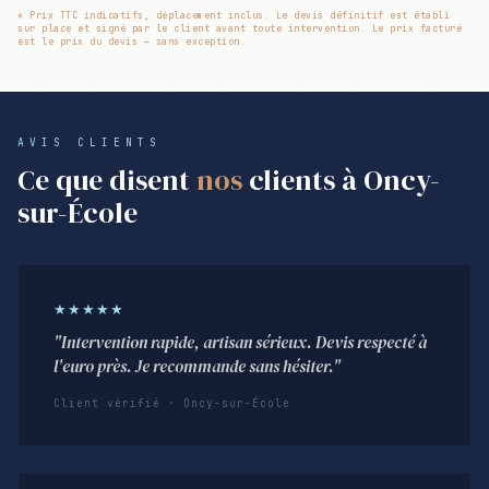
* Prix TTC indicatifs, déplacement inclus. Le devis définitif est établi
sur place et signé par le client avant toute intervention. Le prix facturé
est le prix du devis — sans exception.
AVIS CLIENTS
Ce que disent
nos
clients à Oncy-
sur-École
★★★★★
"Intervention rapide, artisan sérieux. Devis respecté à
l'euro près. Je recommande sans hésiter."
Client vérifié · Oncy-sur-École