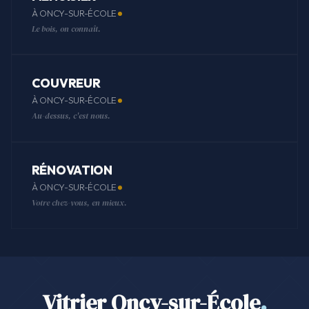
À ONCY-SUR-ÉCOLE
Le bois, on connaît.
COUVREUR
À ONCY-SUR-ÉCOLE
Au-dessus, c'est nous.
RÉNOVATION
À ONCY-SUR-ÉCOLE
Votre chez-vous, en mieux.
Vitrier Oncy-sur-École
.