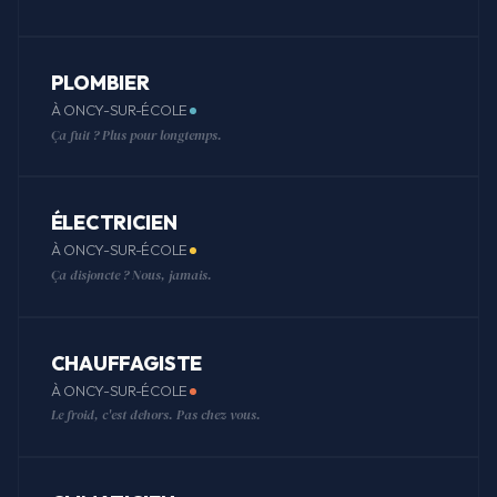
PLOMBIER
À ONCY-SUR-ÉCOLE
Ça fuit ? Plus pour longtemps.
ÉLECTRICIEN
À ONCY-SUR-ÉCOLE
Ça disjoncte ? Nous, jamais.
CHAUFFAGISTE
À ONCY-SUR-ÉCOLE
Le froid, c'est dehors. Pas chez vous.