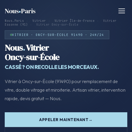
Nous
Paris
Nous.Paris
›
Vitrier
›
Vitrier Île-de-France
›
Vitrier
Essonne (91)
›
Vitrier Oncy-sur-École
VITRIER · ONCY-SUR-ÉCOLE 91490 · 24H/24
Nous
.
Vitrier
Oncy-sur-École
CASSÉ ? ON RECOLLE LES MORCEAUX.
Vitrier à Oncy-sur-École (91490) pour remplacement de
vitre, double vitrage et miroiterie. Artisan vitrier, intervention
rapide, devis gratuit — Nous.
APPELER MAINTENANT